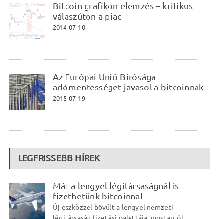
Bitcoin grafikon elemzés – kritikus
válaszúton a piac
2014-07-10
Az Európai Unió Bírósága
adómentességet javasol a bitcoinnak
2015-07-19
LEGFRISSEBB HÍREK
Már a lengyel légitársaságnál is
fizethetünk bitcoinnal
Új eszközzel bővült a lengyel nemzeti
légitársaság fizetési palettája, mostantól