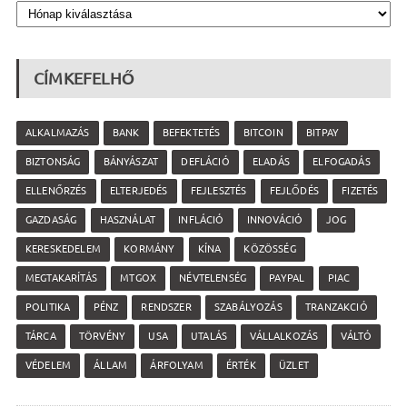
CÍMKEFELHŐ
ALKALMAZÁS
BANK
BEFEKTETÉS
BITCOIN
BITPAY
BIZTONSÁG
BÁNYÁSZAT
DEFLÁCIÓ
ELADÁS
ELFOGADÁS
ELLENŐRZÉS
ELTERJEDÉS
FEJLESZTÉS
FEJLŐDÉS
FIZETÉS
GAZDASÁG
HASZNÁLAT
INFLÁCIÓ
INNOVÁCIÓ
JOG
KERESKEDELEM
KORMÁNY
KÍNA
KÖZÖSSÉG
MEGTAKARÍTÁS
MTGOX
NÉVTELENSÉG
PAYPAL
PIAC
POLITIKA
PÉNZ
RENDSZER
SZABÁLYOZÁS
TRANZAKCIÓ
TÁRCA
TÖRVÉNY
USA
UTALÁS
VÁLLALKOZÁS
VÁLTÓ
VÉDELEM
ÁLLAM
ÁRFOLYAM
ÉRTÉK
ÜZLET