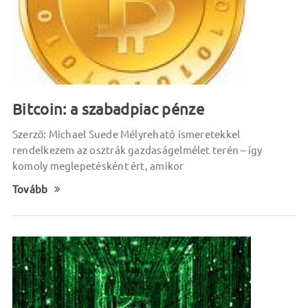
Bitcoin: a szabadpiac pénze
Szerző: Michael Suede Mélyreható ismeretekkel
rendelkezem az osztrák gazdaságelmélet terén – így
komoly meglepetésként ért, amikor
Tovább