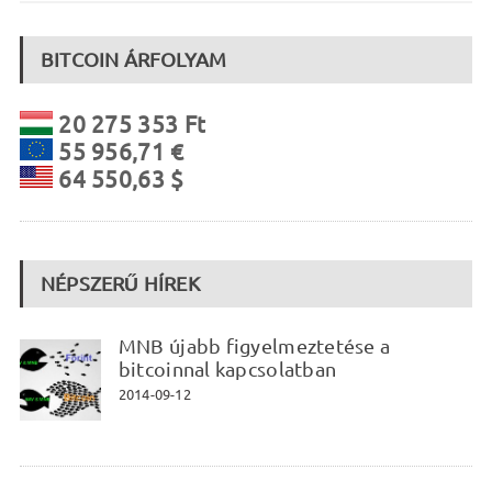
BITCOIN ÁRFOLYAM
20 275 353 Ft
55 956,71 €
64 550,63 $
NÉPSZERŰ HÍREK
MNB újabb figyelmeztetése a
bitcoinnal kapcsolatban
2014-09-12