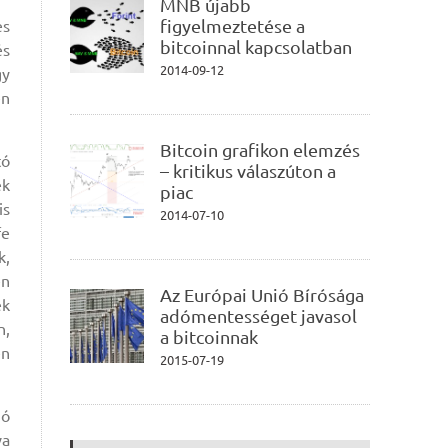
MNB újabb
figyelmeztetése a
es
bitcoinnal kapcsolatban
és
2014-09-12
gy
en
Bitcoin grafikon elemzés
tó
– kritikus válaszúton a
ek
piac
is
2014-07-10
fe
k,
en
Az Európai Unió Bírósága
ek
adómentességet javasol
n,
a bitcoinnak
en
2015-07-19
zó
va