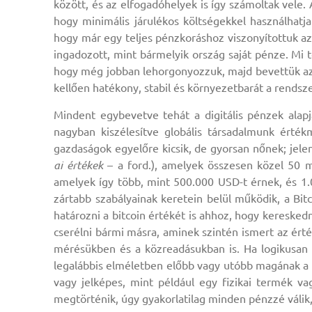
között, és az elfogadóhelyek is így számoltak vele. 
hogy minimális járulékos költségekkel használhatja
hogy már egy teljes pénzkoráshoz viszonyítottuk a
ingadozott, mint bármelyik ország saját pénze. Mi t
hogy még jobban lehorgonyozzuk, majd bevettük az é
kellően hatékony, stabil és környezetbarát a rendszer
Mindent egybevetve tehát a digitális pénzek alapj
nagyban kiszélesítve globális társadalmunk értékm
gazdaságok egyelőre kicsik, de gyorsan nőnek; jele
ai értékek
– a ford.), amelyek összesen közel 50 mi
amelyek így több, mint 500.000 USD-t érnek, és 1.
zártabb szabályainak keretein belül működik, a Bit
határozni a bitcoin értékét is ahhoz, hogy keresked
cserélni bármi másra, aminek szintén ismert az érté
mérésükben és a közreadásukban is. Ha logikusan 
legalábbis elméletben előbb vagy utóbb magának a 
vagy jelképes, mint például egy fizikai termék va
megtörténik, úgy gyakorlatilag minden pénzzé válik,