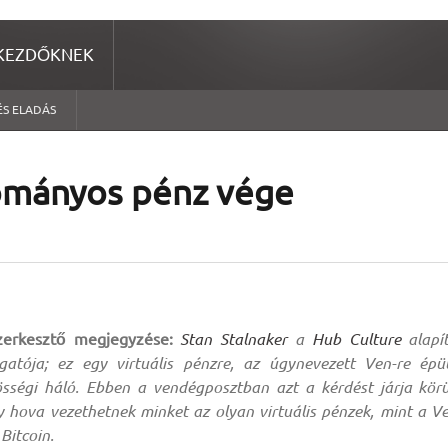
KEZDŐKNEK
ÉS ELADÁS
yományos pénz vége
zerkesztő megjegyzése:
Stan Stalnaker
a
Hub Culture
alapí
gatója; ez egy virtuális pénzre, az úgynevezett Ven-re épü
sségi háló. Ebben a vendégposztban azt a kérdést járja körü
 hova vezethetnek minket az olyan virtuális pénzek, mint a V
 Bitcoin.