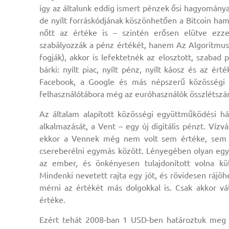
így az általunk eddig ismert pénzek ősi hagyományai
de nyílt forráskódjának köszönhetően a Bitcoin ham
nőtt az értéke is – szintén erősen elütve ez
szabályozzák a pénz értékét, hanem Az Algoritmus.
fogják), akkor is lefektetnék az elosztott, szaba
bárki: nyílt piac, nyílt pénz, nyílt káosz és az é
Facebook, a Google és más népszerű közösségi h
felhasználótábora még az euróhasználók összlétszámá
Az általam alapított közösségi együttműködési hál
alkalmazását, a Vent – egy új digitális pénzt. Vízv
ekkor a Vennek még nem volt sem értéke, sem ár
csereberélni egymás között. Lényegében olyan egys
az ember, és önkényesen tulajdonított volna kü
Mindenki nevetett rajta egy jót, és rövidesen rájö
mérni az értékét más dolgokkal is. Csak akkor vál
értéke.
Ezért tehát 2008-ban 1 USD-ben határoztuk meg 