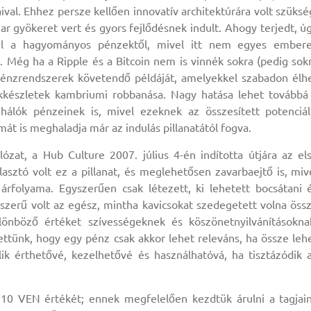
val. Ehhez persze kellően innovatív architektúrára volt szüksé
ar gyökeret vert és gyors fejlődésnek indult. Ahogy terjedt, ú
zel a hagyományos pénzektől, mivel itt nem egyes ember
 Még ha a Ripple és a Bitcoin nem is vinnék sokra (pedig sok
d pénzrendszerek követendő példáját, amelyekkel szabadon élh
rtékkészletek kambriumi robbanása. Nagy hatása lehet továbbá
álók pénzeinek is, mivel ezeknek az összesített potenciál
t is meghaladja már az indulás pillanatától fogva.
ózat, a Hub Culture 2007. július 4-én indította útjára az el
álasztó volt ez a pillanat, és meglehetősen zavarbaejtő is, miv
folyama. Egyszerűen csak létezett, ki lehetett bocsátani 
zerű volt az egész, mintha kavicsokat szedegetett volna öss
lönböző értéket szívességeknek és köszönetnyilvánításokna
hettünk, hogy egy pénz csak akkor lehet releváns, ha össze leh
ik érthetővé, kezelhetővé és használhatóvá, ha tisztázódik 
10 VEN értékét; ennek megfelelően kezdtük árulni a tagjai