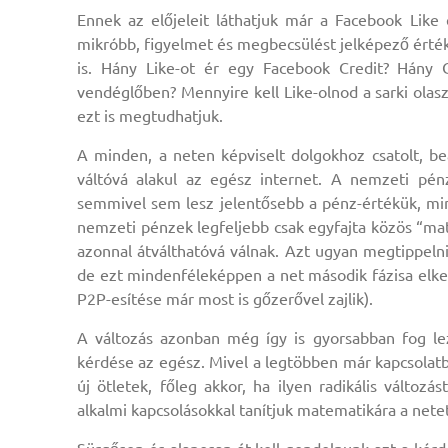
Ennek az előjeleit láthatjuk már a Facebook Like
mikróbb, figyelmet és megbecsülést jelképező érté
is. Hány Like-ot ér egy Facebook Credit? Hány 
vendéglőben? Mennyire kell Like-olnod a sarki olas
ezt is megtudhatjuk.
A minden, a neten képviselt dolgokhoz csatolt, be
váltóvá alakul az egész internet. A nemzeti pén
semmivel sem lesz jelentősebb a pénz-értékük, mi
nemzeti pénzek legfeljebb csak egyfajta közös “ma
azonnal átválthatóvá válnak. Azt ugyan megtippeln
de ezt mindenféleképpen a net második fázisa elk
P2P-esítése már most is gőzerővel zajlik).
A változás azonban még így is gyorsabban fog le
kérdése az egész. Mivel a legtöbben már kapcsolatb
új ötletek, főleg akkor, ha ilyen radikális válto
alkalmi kapcsolásokkal tanítjuk matematikára a netet