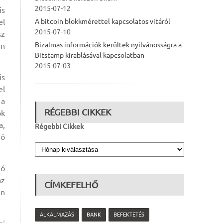
2015-07-12
is
el
A bitcoin blokkmérettel kapcsolatos vitáról
2015-07-10
sz
Bizalmas információk kerültek nyilvánosságra a
en
Bitstamp kirablásával kapcsolatban
2015-07-03
is
el
 a
RÉGEBBI CIKKEK
ok
a,
Régebbi Cikkek
ió
ió
az
CÍMKEFELHŐ
en
ALKALMAZÁS
BANK
BEFEKTETÉS