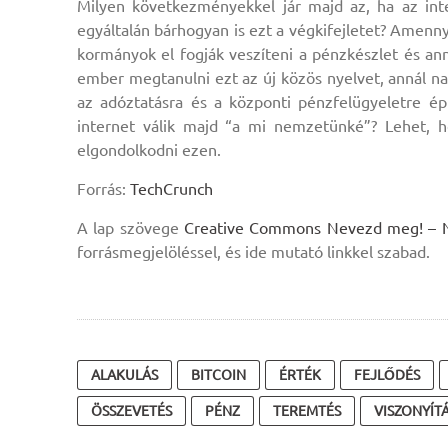
Milyen következményekkel jár majd az, ha az inte
egyáltalán bárhogyan is ezt a végkifejletet? Amenn
kormányok el fogják veszíteni a pénzkészlet és ann
ember megtanulni ezt az új közös nyelvet, annál n
az adóztatásra és a központi pénzfelügyeletre é
internet válik majd “a mi nemzetünké”? Lehet, ho
elgondolkodni ezen.
Forrás:
TechCrunch
A lap szövege
Creative Commons Nevezd meg! – Ne 
forrásmegjelöléssel, és ide mutató linkkel szabad.
ALAKULÁS
BITCOIN
ÉRTÉK
FEJLŐDÉS
ÖSSZEVETÉS
PÉNZ
TEREMTÉS
VISZONYÍT