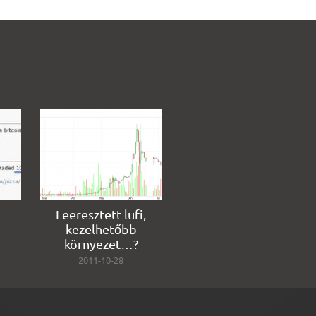
Leeresztett lufi,
kezelhetőbb
környezet…?
2011-10-28