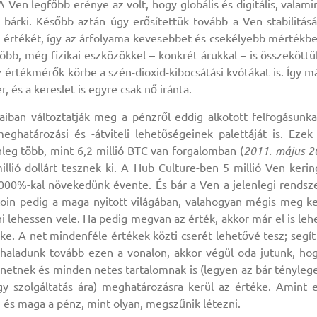
A Ven legfőbb erénye az volt, hogy globális és digitális, valami
 bárki. Később aztán úgy erősítettük tovább a Ven stabilitásá
z értékét, így az árfolyama kevesebbet és csekélyebb mértékb
öbb, még fizikai eszközökkel – konkrét árukkal – is összeköttü
rtékmérők körbe a szén-dioxid-kibocsátási kvótákat is. Így m
, és a kereslet is egyre csak nő iránta.
aiban változtatják meg a pénzről eddig alkotott felfogásunka
eghatározási és -átviteli lehetőségeinek palettáját is. Ezek
nleg több, mint 6,2 millió BTC van forgalomban (
2011. május 2
llió dollárt tesznek ki. A Hub Culture-ben 5 millió Ven kerin
000%-kal növekedünk évente. És bár a Ven a jelenlegi rendsz
coin pedig a maga nyitott világában, valahogyan mégis meg ke
ni lehessen vele. Ha pedig megvan az érték, akkor már el is leh
ke. A net mindenféle értékek közti cserét lehetővé tesz; segít
haladunk tovább ezen a vonalon, akkor végül oda jutunk, ho
netnek és minden netes tartalomnak is (legyen az bár tényleg
gy szolgáltatás ára) meghatározásra kerül az értéke. Amint 
 és maga a pénz, mint olyan, megszűnik létezni.