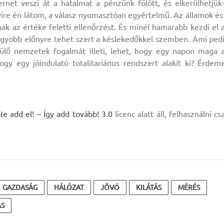
rnet veszi át a hatalmat a pénzünk fölött, és elkerülhetjük
yire én látom, a válasz nyomasztóan egyértelmű. Az államok és
ak az értéke feletti ellenőrzést. És minél hamarabb kezdi el 
agyobb előnyre tehet szert a késlekedőkkel szemben. Ami ped
pülő nemzetek fogalmát illeti, lehet, hogy egy napon maga 
gy egy jóindulatú totalitariánus rendszert alakít ki? Érdem
add el! – Így add tovább! 3.0
licenc alatt áll, felhasználni cs
GAZDASÁG
HÁLÓZAT
JÖVŐ
KILÁTÁS
MÉRÉS
ÁS