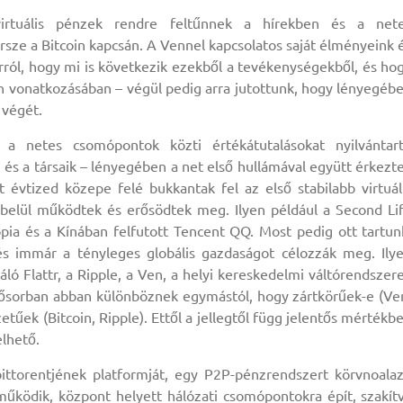
irtuális pénzek rendre feltűnnek a hírekben és a net
sze a Bitcoin kapcsán. A Vennel kapcsolatos saját élményeink 
arról, hogy mi is következik ezekből a tevékenységekből, és ho
yan vonatkozásában – végül pedig arra jutottunk, hogy lényegéb
 végét.
 a netes csomópontok közti értékátutalásokat nyilvántar
 és a társaik – lényegében a net első hullámával együtt érkezt
 évtized közepe felé bukkantak fel az első stabilabb virtuál
belül működtek és erősödtek meg. Ilyen például a Second Li
opia és a Kínában felfutott Tencent QQ. Most pedig ott tartun
és immár a tényleges globális gazdaságot célozzák meg. Ily
áló Flattr, a Ripple, a Ven, a helyi kereskedelmi váltórendszer
lsősorban abban különböznek egymástól, hogy zártkörűek-e (Ve
tűek (Bitcoin, Ripple). Ettől a jellegtől függ jelentős mértékb
lhető.
ittorentjének platformját, egy P2P-pénzrendszert körvnoala
működik, központ helyett hálózati csomópontokra épít, szakít