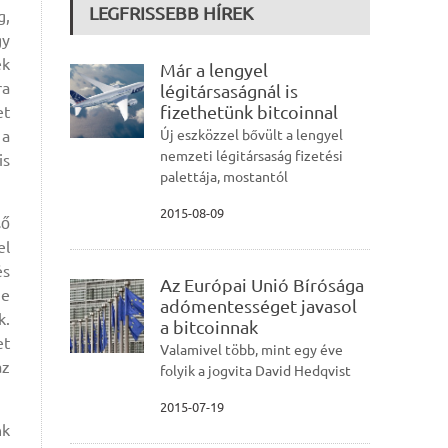
LEGFRISSEBB HÍREK
g,
gy
ek
Már a lengyel
ra
légitársaságnál is
fizethetünk bitcoinnal
et
 a
Új eszközzel bővült a lengyel
nemzeti légitársaság fizetési
is
palettája, mostantól
2015-08-09
ső
el
és
Az Európai Unió Bírósága
ze
adómentességet javasol
k.
a bitcoinnak
et
Valamivel több, mint egy éve
az
folyik a jogvita David Hedqvist
2015-07-19
nk