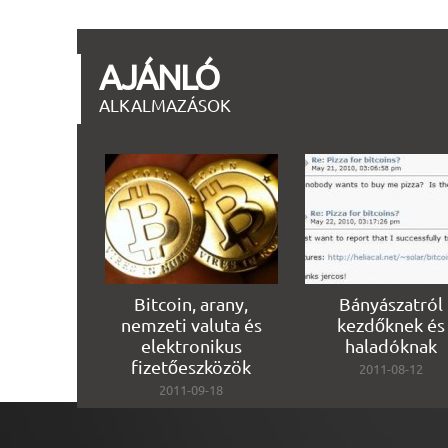
AJÁNLÓ
ALKALMAZÁSOK
Bitcoin, arany,
Bányászatról
nemzeti valuta és
kezdőknek és
elektronikus
haladóknak
fizetőeszközök
2011-08-12
2011-09-18