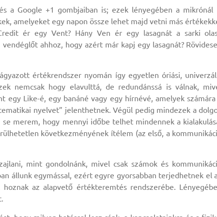
 és a Google +1 gombjaiban is; ezek lényegében a mikrónál 
kek, amelyeket egy napon össze lehet majd vetni más értékekk
Credit ér egy Vent? Hány Ven ér egy lasagnát a sarki ola
z vendéglőt ahhoz, hogy azért már kapj egy lasagnát? Rövides
ágyazott értékrendszer nyomán így egyetlen óriási, univerzál
zek nemcsak hogy elavulttá, de redundánssá is válnak, miv
nt egy Like-é, egy banáné vagy egy hírnévé, amelyek számára
tematikai nyelvet” jelenthetnek. Végül pedig mindezek a dolg
i se merem, hogy mennyi időbe telhet mindennek a kialakulás
erülhetetlen következményének ítélem (az első, a kommunikác
zajlani, mint gondolnánk, mivel csak számok és kommunikác
an állunk egymással, ezért egyre gyorsabban terjedhetnek el 
zást hoznak az alapvető értékteremtés rendszerébe. Lényegéb
.