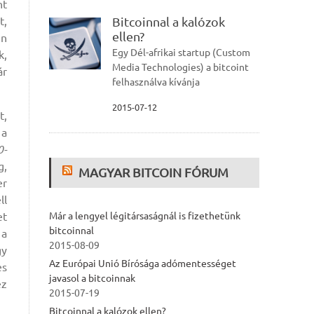
nt
t,
Bitcoinnal a kalózok
ellen?
en
Egy Dél-afrikai startup (Custom
k,
Media Technologies) a bitcoint
ár
felhasználva kívánja
2015-07-12
t,
 a
0-
g,
MAGYAR BITCOIN FÓRUM
er
ll
et
Már a lengyel légitársaságnál is fizethetünk
bitcoinnal
 a
2015-08-09
gy
Az Európai Unió Bírósága adómentességet
es
javasol a bitcoinnak
ez
2015-07-19
Bitcoinnal a kalózok ellen?