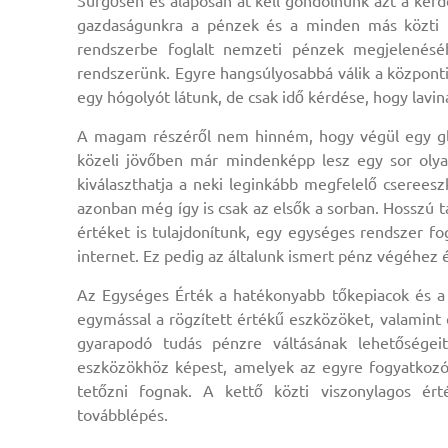
Sürgősen és alaposan át kell gondolnunk azt a kérdés
gazdaságunkra a pénzek és a minden más közti h
rendszerbe foglalt nemzeti pénzek megjelenésé
rendszerünk. Egyre hangsúlyosabbá válik a központi
egy hógolyót látunk, de csak idő kérdése, hogy lavin
A magam részéről nem hinném, hogy végül egy gl
közeli jövőben már mindenképp lesz egy sor olyan
kiválaszthatja a neki leginkább megfelelő csereesz
azonban még így is csak az elsők a sorban. Hosszú 
értéket is tulajdonítunk, egy egységes rendszer 
internet. Ez pedig az általunk ismert pénz végéhez 
Az Egységes Érték a hatékonyabb tőkepiacok és a 
egymással a rögzített értékű eszközöket, valamint 
gyarapodó tudás pénzre váltásának lehetőségei
eszközökhöz képest, amelyek az egyre fogyatkozó 
tetőzni fognak. A kettő közti viszonylagos ér
továbblépés.