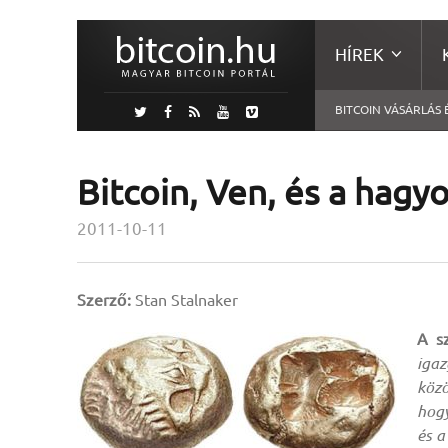
HÍREK
BITCOIN VÁSÁRLÁS 
Bitcoin, Ven, és a hag
2011-10-11
Szerző:
Stan Stalnaker
A s
igaz
közö
hogy
és a