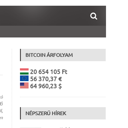
BITCOIN ÁRFOLYAM
20 654 105 Ft
56 370,37 €
64 960,23 $
tó
lő
l,
NÉPSZERŰ HÍREK
en