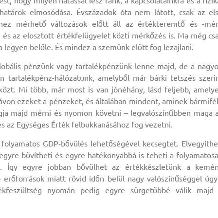
t, hogy milyen hatással lesz ránk, a kapcsolatainkra és a fizik
atárok elmosódása. Évszázadok óta nem látott, csak az el
hez mérhető változások előtt áll az értékteremtő és -mé
 és az elosztott értékfelügyelet közti mérkőzés is. Ma még cs
a legyen belőle. És mindez a szemünk előtt fog lezajlani.
obális pénzünk vagy tartalékpénzünk lenne majd, de a nagy
 tartalékpénz-hálózatunk, amelyből már bárki tetszés szeri
közt. Mi több, már most is van jónéhány, lásd feljebb, amely
távon ezeket a pénzeket, és általában mindent, aminek bármifé
fogja majd mérni és nyomon követni – legvalószínűbben maga 
és az Egységes Érték felbukkanásához fog vezetni.
folyamatos GDP-bővülés lehetőségével kecsegtet. Elvegyíthe
egyre bővítheti és egyre hatékonyabbá is teheti a folyamatos
t. Így egyre jobban bővülhet az értékkészletünk a kemé
erőforrások miatt rövid időn belül nagy valószínűséggel úgy
tékfeszültség nyomán pedig egyre sürgetőbbé válik majd