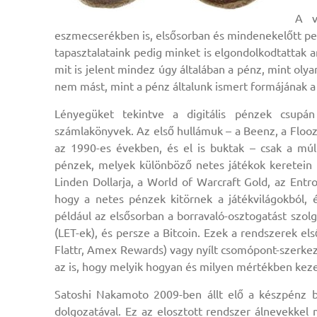
A v
eszmecserékben is, elsősorban és mindenekelőtt per
tapasztalataink pedig minket is elgondolkodtattak 
mit is jelent mindez úgy általában a pénz, mint ol
nem mást, mint a pénz általunk ismert formájának a
Lényegüket tekintve a digitális pénzek csupán
számlakönyvek. Az első hullámuk – a Beenz, a Flooz
az 1990-es években, és el is buktak – csak a múlt
pénzek, melyek különböző netes játékok keretein 
Linden Dollarja, a World of Warcraft Gold, az Entr
hogy a netes pénzek kitörnek a játékvilágokból, 
például az elsősorban a borravaló-osztogatást szolg
(LET-ek), és persze a Bitcoin. Ezek a rendszerek e
Flattr, Amex Rewards) vagy nyílt csomópont-szerkeze
az is, hogy melyik hogyan és milyen mértékben keze
Satoshi Nakamoto 2009-ben állt elő a készpénz b
dolgozatával. Ez az elosztott rendszer álnevekkel 