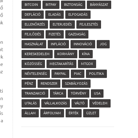
ai
BITCOIN
BITPAY
BIZTONSÁG
BÁNYÁSZAT
ső
rő
DEFLÁCIÓ
ELADÁS
ELFOGADÁS
ak
ELLENŐRZÉS
ELTERJEDÉS
FEJLESZTÉS
FEJLŐDÉS
FIZETÉS
GAZDASÁG
on
HASZNÁLAT
INFLÁCIÓ
INNOVÁCIÓ
JOG
nt
KERESKEDELEM
KORMÁNY
KÍNA
ek
le
KÖZÖSSÉG
MEGTAKARÍTÁS
MTGOX
az
NÉVTELENSÉG
PAYPAL
PIAC
POLITIKA
PÉNZ
RENDSZER
SZABÁLYOZÁS
ti
TRANZAKCIÓ
TÁRCA
TÖRVÉNY
USA
an
UTALÁS
VÁLLALKOZÁS
VÁLTÓ
VÉDELEM
ny
is
ÁLLAM
ÁRFOLYAM
ÉRTÉK
ÜZLET
 a