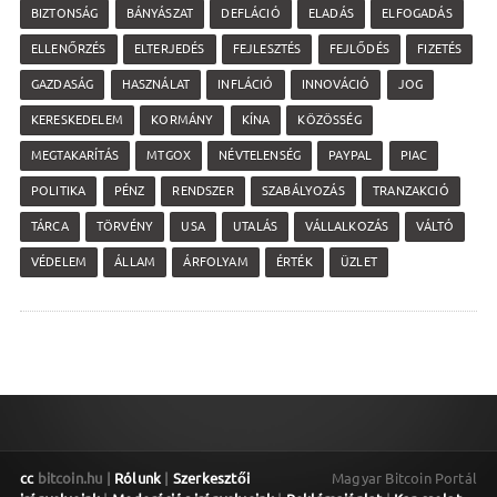
BIZTONSÁG
BÁNYÁSZAT
DEFLÁCIÓ
ELADÁS
ELFOGADÁS
ELLENŐRZÉS
ELTERJEDÉS
FEJLESZTÉS
FEJLŐDÉS
FIZETÉS
GAZDASÁG
HASZNÁLAT
INFLÁCIÓ
INNOVÁCIÓ
JOG
KERESKEDELEM
KORMÁNY
KÍNA
KÖZÖSSÉG
MEGTAKARÍTÁS
MTGOX
NÉVTELENSÉG
PAYPAL
PIAC
POLITIKA
PÉNZ
RENDSZER
SZABÁLYOZÁS
TRANZAKCIÓ
TÁRCA
TÖRVÉNY
USA
UTALÁS
VÁLLALKOZÁS
VÁLTÓ
VÉDELEM
ÁLLAM
ÁRFOLYAM
ÉRTÉK
ÜZLET
cc
bitcoin.hu |
Rólunk
|
Szerkesztői
Magyar Bitcoin Portál