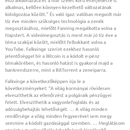
első alkalmazása és a már széles körű elterjedésre is
alkalmas, kellően könnyen kezelhető változatának
kidolgozása között.” És való igaz: valóban megvolt már
tíz éve minden szükséges technológia a zenék
megosztásához, mielőtt Fanning megalkotta volna a
Napstert. A videómegosztás is ment már jó tíz éve a
téma szakijai között, mielőtt felbukkant volna a
YouTube. Falkvinge szerint ezekhez hasonló
jelentőséggel bír a Bitcoin is a kódolt e-pénz
témakörében, és hasonló hatást is gyakorol majd a
bankrendszerre, mint a BitTorrent a zeneiparra.
Falkvinge a következőképpen írja le a
következményeket: “A világ kormányai rövidesen
elveszíthetik az ellenőrzést a polgáraik pénzügyei
felett. Elveszíthetik a vagyonlefoglalás és az
adósságbehajtás lehetőségét. … A világ minden
rendőrsége a világ minden fegyverével sem megy
semmire a kódolt gazdasággal szemben. … Meglátásom