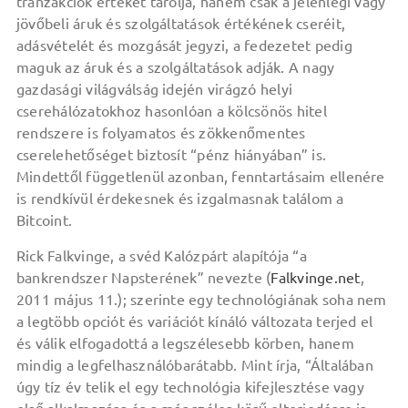
tranzakciók értékét tárolja, hanem csak a jelenlegi vagy
jövőbeli áruk és szolgáltatások értékének cseréit,
adásvételét és mozgását jegyzi, a fedezetet pedig
maguk az áruk és a szolgáltatások adják. A nagy
gazdasági világválság idején virágzó helyi
cserehálózatokhoz hasonlóan a kölcsönös hitel
rendszere is folyamatos és zökkenőmentes
cserelehetőséget biztosít “pénz hiányában” is.
Mindettől függetlenül azonban, fenntartásaim ellenére
is rendkívül érdekesnek és izgalmasnak találom a
Bitcoint.
Rick Falkvinge, a svéd Kalózpárt alapítója “a
bankrendszer Napsterének” nevezte (
Falkvinge.net
,
2011 május 11.); szerinte egy technológiának soha nem
a legtöbb opciót és variációt kínáló változata terjed el
és válik elfogadottá a legszélesebb körben, hanem
mindig a legfelhasználóbarátabb. Mint írja, “Általában
úgy tíz év telik el egy technológia kifejlesztése vagy