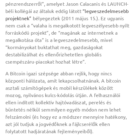
pénzrendszerről”, amelyet Jason Calacanis és LAUNCH-
béli kollégái az általuk eddig látott
“legveszedelmesebb
projektnek”
bélyegeztek (2011 május 15.). Ez ugyanis
nem csak a “valaha is megalkotott legveszélyesebb nyílt
forráskódú projekt”, de “magának az internetnek a
megalkotása óta” is a legveszedelmesebb, mivel
“kormányokat buktathat meg, gazdaságokat
destabilizálhat és ellenőrizhetetlen globális
csempészáru-piacokat hozhat létre”.
A Bitcoin igazi szépsége abban rejlik, hogy nincs
központi hálózata, amit lekapcsolhatnának. A bitcoin
asztali számítógépek és mobil készülékek között
mozog, nyilvános kulcs-kódolás útján. A felhasználói
ellen indított kollektív hajtóvadászat, perelés és
büntetés nélkül semmilyen egyéb módon nem lehet
felszámolni (és hogy ez a módszer mennyire hatékony,
azt jól tudjuk a jogvédőknek a fájlcserélők ellen
folytatott hadjáratának fejleményeiből).