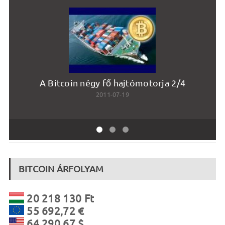
A Bitcoin négy fő hajtómotorja 2/4
2011-07-19
BITCOIN ÁRFOLYAM
20 218 130 Ft
55 692,72 €
64 290,67 $