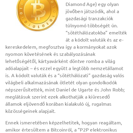
Diamond Age) egy olyan
jövőben játszódik, ahol a
gazdasági tranzakciók
túlnyomó többségét ún.
“sötéthálózatokba” emelték
át a kódolt valuták és az e-
kereskedelem, megfosztva így a kormányokat azok
nyomon követésének és szabályozásának
lehetőségétől, kártyavárként döntve romba a világ
adóalapjait – és ezzel együtt a legtöbb nemzetállamot
is.
A kódolt valuták és a “sötéthálózati” gazdaság valós
világbeli alkalmazásának ötletét olyan gondolkodók
népszerűsítették, mint Daniel de Ugarte és John Robb;
meglátásuk szerint ezek alkothatják a kiüresedő
államok eljövendő korában kialakuló új, rugalmas
közösségeinek alapjait.
Ennek ismeretében képzelhetitek, hogyan reagáltam,
amikor értesültem a Bitcoinról, a “P2P elektronikus