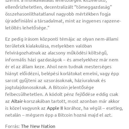
szerint a munkavállalás lehetőségeit kiszélesítő,
ellenőrizhetetlen, decentralizált “tömeggazdaság”
összehasonlíthatatlanul nagyobb mértékben fogja
újradefiniálni a társadalmat, mint az ingyenes rapzene-
letöltés lehetősége.”
Ez pedig írásom központi témája: az olyan nem-állami
területek kialakulása, melyekben valóban
felvirágozhatnak az alacsony működési költségű,
informális házi gazdaságok – és amelyekhez már nem
ér el az állam keze. Ahol nem tudnak mesterséges
hiányt előidézni, belépési korlátokat emelni, vagy épp
sarcot gyűjteni az uzsorásoknak, háziuraknak és
jogtulajdonosoknak. A Bitcoin jelentősége
felbecsülhetetlen. A kódolt pénz fejlődése eddig csak
az
Altair
-korszakában tartott, most azonban már akkor
is közel vagyunk az
Apple II
korához, ha végül – esetleg,
netalán – mégsem épp a Bitcoin hozná majd el azt.
Forrás:
The New Nation