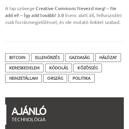
A lap szövege
Creative Commons Nevezd meg! – Ne
add el! – Így add tovább! 3.0
licenc alatt áll, felhasználni
csak forrásmegjelöléssel, és ide mutató linkkel szabad.
BITCOIN
ELLENŐRZÉS
GAZDASÁG
HÁLÓZAT
KERESKEDELEM
KÓDOLÁS
KÖZÖSSÉG
NEMZETÁLLAM
ORSZÁG
POLITIKA
AJÁNLÓ
TECHNOLÓGIA