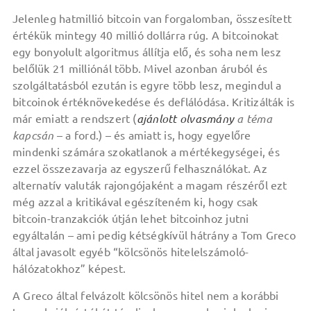
Jelenleg hatmillió bitcoin van forgalomban, összesített
értékük mintegy 40 millió dollárra rúg. A bitcoinokat
egy bonyolult algoritmus állítja elő, és soha nem lesz
belőlük 21 milliónál több. Mivel azonban áruból és
szolgáltatásból ezután is egyre több lesz, megindul a
bitcoinok értéknövekedése és deflálódása. Kritizálták is
már emiatt a rendszert (
ajánlott olvasmány
a téma
kapcsán
– a ford.) – és amiatt is, hogy egyelőre
mindenki számára szokatlanok a mértékegységei, és
ezzel összezavarja az egyszerű felhasználókat. Az
alternatív valuták rajongójaként a magam részéről ezt
még azzal a kritikával egészíteném ki, hogy csak
bitcoin-tranzakciók útján lehet bitcoinhoz jutni
egyáltalán – ami pedig kétségkívül hátrány a Tom Greco
által javasolt egyéb “kölcsönös hitelelszámoló-
hálózatokhoz” képest.
A Greco által felvázolt kölcsönös hitel nem a korábbi