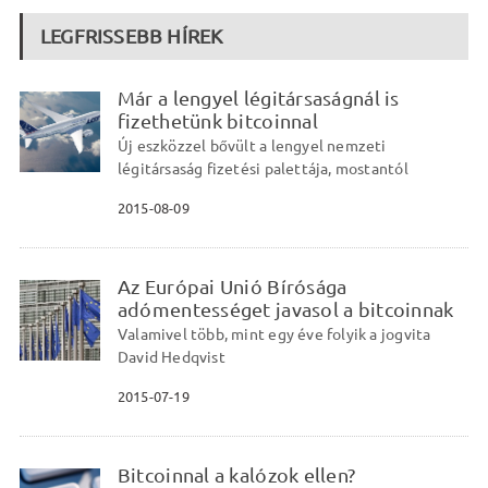
LEGFRISSEBB HÍREK
Már a lengyel légitársaságnál is
fizethetünk bitcoinnal
Új eszközzel bővült a lengyel nemzeti
légitársaság fizetési palettája, mostantól
2015-08-09
Az Európai Unió Bírósága
adómentességet javasol a bitcoinnak
Valamivel több, mint egy éve folyik a jogvita
David Hedqvist
2015-07-19
Bitcoinnal a kalózok ellen?