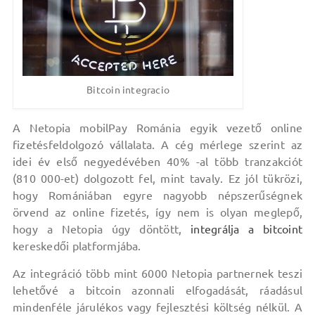
Bitcoin integracio
A Netopia mobilPay Románia egyik vezető online
fizetésfeldolgozó vállalata. A cég mérlege szerint az
idei év első negyedévében 40% -al több tranzakciót
(810 000-et) dolgozott fel, mint tavaly. Ez jól tükrözi,
hogy Romániában egyre nagyobb népszerűségnek
örvend az online fizetés, így nem is olyan meglepő,
hogy a Netopia úgy döntött,
integrálja a bitcoint
kereskedői platformjába.
Az integráció több mint 6000 Netopia partnernek teszi
lehetővé a bitcoin azonnali elfogadását, ráadásul
mindenféle járulékos vagy fejlesztési költség nélkül. A