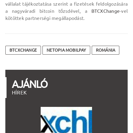
vállalat tájékoztatása szerint a fizetések feldolgozására
a nagyváradi bitcoin tőzsdével, a
BTCXChange
-vel
kötöttek partnerségi megállapodást.
BTCXCHANGE
NETOPIA MOBILPAY
ROMÁNIA
AJÁNLÓ
HÍREK