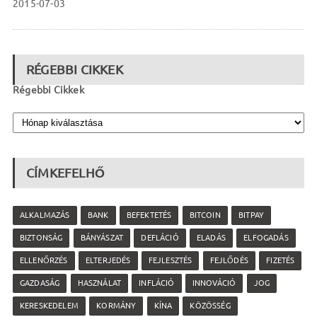
2015-07-03
RÉGEBBI CIKKEK
Régebbi Cikkek
CÍMKEFELHŐ
ALKALMAZÁS
BANK
BEFEKTETÉS
BITCOIN
BITPAY
BIZTONSÁG
BÁNYÁSZAT
DEFLÁCIÓ
ELADÁS
ELFOGADÁS
ELLENŐRZÉS
ELTERJEDÉS
FEJLESZTÉS
FEJLŐDÉS
FIZETÉS
GAZDASÁG
HASZNÁLAT
INFLÁCIÓ
INNOVÁCIÓ
JOG
KERESKEDELEM
KORMÁNY
KÍNA
KÖZÖSSÉG