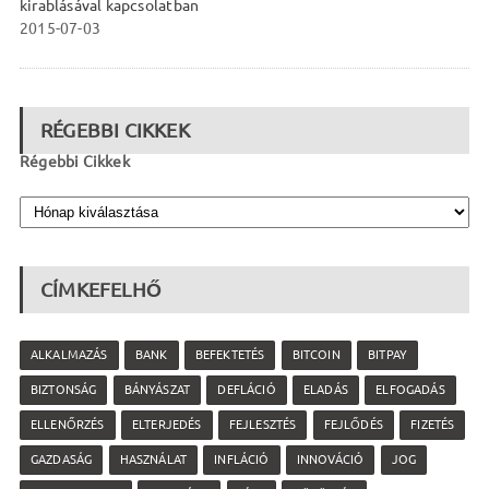
kirablásával kapcsolatban
2015-07-03
RÉGEBBI CIKKEK
Régebbi Cikkek
CÍMKEFELHŐ
ALKALMAZÁS
BANK
BEFEKTETÉS
BITCOIN
BITPAY
BIZTONSÁG
BÁNYÁSZAT
DEFLÁCIÓ
ELADÁS
ELFOGADÁS
ELLENŐRZÉS
ELTERJEDÉS
FEJLESZTÉS
FEJLŐDÉS
FIZETÉS
GAZDASÁG
HASZNÁLAT
INFLÁCIÓ
INNOVÁCIÓ
JOG