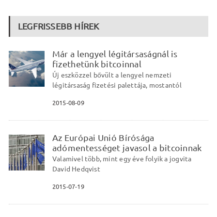
LEGFRISSEBB HÍREK
Már a lengyel légitársaságnál is
fizethetünk bitcoinnal
Új eszközzel bővült a lengyel nemzeti
légitársaság fizetési palettája, mostantól
2015-08-09
Az Európai Unió Bírósága
adómentességet javasol a bitcoinnak
Valamivel több, mint egy éve folyik a jogvita
David Hedqvist
2015-07-19