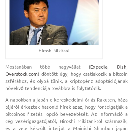
Hiroshi Mikitani
Mostanában több nagyvállat (
Expedia
,
Dish
,
Overstock.com
) döntött úgy, hogy csatlakozik a bitcoin
szférához, és olybá tűnik, a kriptopénz adoptációjának
növekvő tendenciája továbbra is folytatódik.
A napokban a japán e-kereskedelmi óriás Rakuten, háza
tájáról érkeztek hasonló hírek azaz, hogy fontolgatják a
bitcoinos fizetési opció bevezetését. Az információ a
cég vezérigazgatójától, Hiroshi Mikitani-tól származik,
és a vele készült interjút a Mainichi Shimbun japán