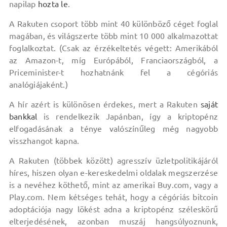
napilap
hozta le
.
A Rakuten csoport több mint 40 különböző céget foglal
magában, és világszerte több mint 10 000 alkalmazottat
foglalkoztat. (Csak az érzékeltetés végett: Amerikából
az Amazon-t, míg Európából, Franciaországból, a
Priceminister-t hozhatnánk fel a cégóriás
analógiájaként.)
A hír azért is különösen érdekes, mert a Rakuten
saját
bankkal
is rendelkezik Japánban, így a kriptopénz
elfogadásának a ténye valószínűleg még nagyobb
visszhangot kapna.
A Rakuten (többek között) agresszív üzletpolitikájáról
híres, hiszen olyan e-kereskedelmi oldalak megszerzése
is a nevéhez köthető, mint az amerikai Buy.com, vagy a
Play.com. Nem kétséges tehát, hogy a cégóriás bitcoin
adoptációja nagy lökést adna a kriptopénz széleskörű
elterjedésének, azonban muszáj hangsúlyoznunk,