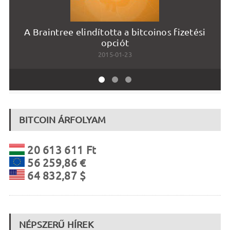
A Braintree elindította a bitcoinos fizetési
opciót
2015-01-23
BITCOIN ÁRFOLYAM
20 613 611 Ft
56 259,86 €
64 832,87 $
NÉPSZERŰ HÍREK