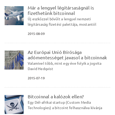
Már a lengyel légitársaságnál is
fizethetünk bitcoinnal
Új eszközzel bővült a lengyel nemzeti
légitársaság fizetési palettája, mostantól
2015-08-09
Az Európai Unió Bírósága
adómentességet javasol a bitcoinnak
Valamivel több, mint egy éve folyik a jogvita
David Hedqvist
2015-07-19
Bitcoinnal a kalózok ellen?
Egy Dél-afrikai startup (Custom Media
Technologies) a bitcoint felhasználva kívánja