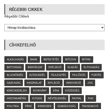
RÉGEBBI CIKKEK
Régebbi Cikkek
CÍMKEFELHŐ
ALKALMAZÁS
BANK
BEFEKTETÉS
BITCOIN
BITPAY
BIZTONSÁG
BÁNYÁSZAT
DEFLÁCIÓ
ELADÁS
ELFOGADÁS
ELLENŐRZÉS
ELTERJEDÉS
FEJLESZTÉS
FEJLŐDÉS
FIZETÉS
GAZDASÁG
HASZNÁLAT
INFLÁCIÓ
INNOVÁCIÓ
JOG
KERESKEDELEM
KORMÁNY
KÍNA
KÖZÖSSÉG
MEGTAKARÍTÁS
MTGOX
NÉVTELENSÉG
PAYPAL
PIAC
POLITIKA
PÉNZ
RENDSZER
SZABÁLYOZÁS
TRANZAKCIÓ