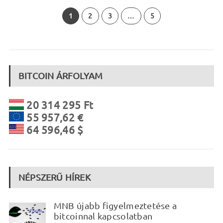
1
2
3
…
5
BITCOIN ÁRFOLYAM
20 314 295 Ft
55 957,62 €
64 596,46 $
NÉPSZERŰ HÍREK
MNB újabb figyelmeztetése a
bitcoinnal kapcsolatban