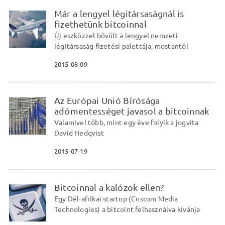
Már a lengyel légitársaságnál is
fizethetünk bitcoinnal
Új eszközzel bővült a lengyel nemzeti
légitársaság fizetési palettája, mostantól
2015-08-09
Az Európai Unió Bírósága
adómentességet javasol a bitcoinnak
Valamivel több, mint egy éve folyik a jogvita
David Hedqvist
2015-07-19
Bitcoinnal a kalózok ellen?
Egy Dél-afrikai startup (Custom Media
Technologies) a bitcoint felhasználva kívánja