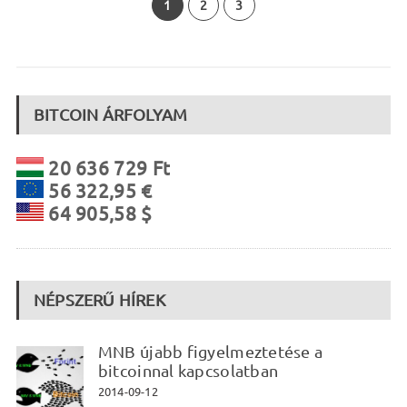
1
2
3
BITCOIN ÁRFOLYAM
20 636 729 Ft
56 322,95 €
64 905,58 $
NÉPSZERŰ HÍREK
MNB újabb figyelmeztetése a
bitcoinnal kapcsolatban
2014-09-12