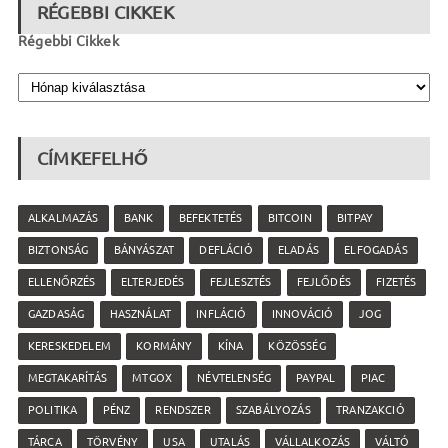
RÉGEBBI CIKKEK
Régebbi Cikkek
CÍMKEFELHŐ
ALKALMAZÁS
BANK
BEFEKTETÉS
BITCOIN
BITPAY
BIZTONSÁG
BÁNYÁSZAT
DEFLÁCIÓ
ELADÁS
ELFOGADÁS
ELLENŐRZÉS
ELTERJEDÉS
FEJLESZTÉS
FEJLŐDÉS
FIZETÉS
GAZDASÁG
HASZNÁLAT
INFLÁCIÓ
INNOVÁCIÓ
JOG
KERESKEDELEM
KORMÁNY
KÍNA
KÖZÖSSÉG
MEGTAKARÍTÁS
MTGOX
NÉVTELENSÉG
PAYPAL
PIAC
POLITIKA
PÉNZ
RENDSZER
SZABÁLYOZÁS
TRANZAKCIÓ
TÁRCA
TÖRVÉNY
USA
UTALÁS
VÁLLALKOZÁS
VÁLTÓ