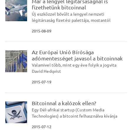
Már a lengyel légitársaságnál is
fizethetünk bitcoinnal
Új eszközzel bővült a lengyel nemzeti
légitársaság fizetési palettája, mostantól
2015-08-09
Az Európai Unió Bírósága
adómentességet javasol a bitcoinnak
Valamivel több, mint egy éve folyik a jogvita
David Hedqvist
2015-07-19
Bitcoinnal a kalózok ellen?
Egy Dél-afrikai startup (Custom Media
Technologies) a bitcoint felhasználva kívánja
2015-07-12