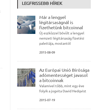
LEGFRISSEBB HÍREK
k
Már a lengyel
légitársaságnál is
fizethetünk bitcoinnal
Új eszközzel bővült a lengyel
nemzeti légitársaság fizetési
palettája, mostantól
2015-08-09
Az Európai Unió Bírósága
adómentességet javasol
a bitcoinnak
Valamivel több, mint egy éve
folyik a jogvita David Hedqvist
2015-07-19