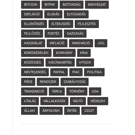
BITCOIN
BITPAY
BIZTONSÁG
BÁNYÁSZAT
DEFLÁCIÓ
ELADÁS
ELFOGADÁS
ELLENŐRZÉS
ELTERJEDÉS
FEJLESZTÉS
FEJLŐDÉS
FIZETÉS
GAZDASÁG
HASZNÁLAT
INFLÁCIÓ
INNOVÁCIÓ
JOG
KERESKEDELEM
KORMÁNY
KÍNA
KÖZÖSSÉG
MEGTAKARÍTÁS
MTGOX
NÉVTELENSÉG
PAYPAL
PIAC
POLITIKA
PÉNZ
RENDSZER
SZABÁLYOZÁS
TRANZAKCIÓ
TÁRCA
TÖRVÉNY
USA
UTALÁS
VÁLLALKOZÁS
VÁLTÓ
VÉDELEM
ÁLLAM
ÁRFOLYAM
ÉRTÉK
ÜZLET