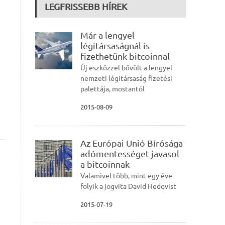
LEGFRISSEBB HÍREK
Már a lengyel
légitársaságnál is
fizethetünk bitcoinnal
Új eszközzel bővült a lengyel
nemzeti légitársaság fizetési
palettája, mostantól
2015-08-09
Az Európai Unió Bírósága
adómentességet javasol
a bitcoinnak
Valamivel több, mint egy éve
folyik a jogvita David Hedqvist
2015-07-19