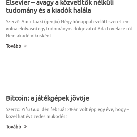
Elsevier – avagy a közvetítők nélküli
tudomány és a kiadók halála
Szerző: Amir Taaki (genjix) Négy hónappal ezelőtt szerettem
volna elolvasni egy tudományos dolgozatot Ada Lovelace-ről.
Nem-akadémikusként
Tovább
Bitcoin: a játékgépek jövője
Szerző: Yifu Guo Idén február 28-án volt épp egy éve, hogy –
közel hat évtizedes működést
Tovább