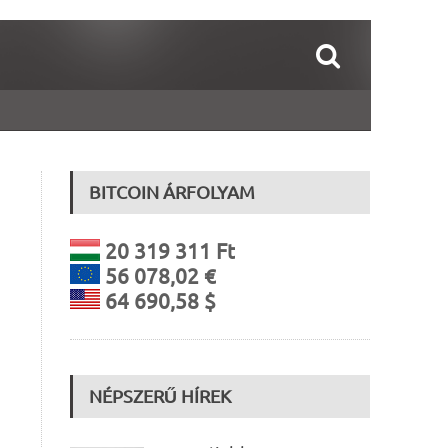
BITCOIN ÁRFOLYAM
20 319 311 Ft
56 078,02 €
64 690,58 $
n
NÉPSZERŰ HÍREK