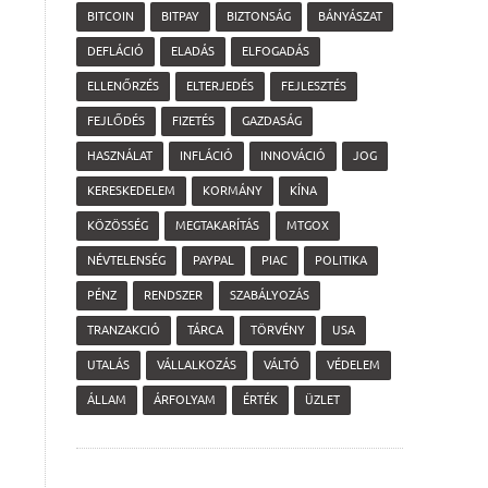
BITCOIN
BITPAY
BIZTONSÁG
BÁNYÁSZAT
DEFLÁCIÓ
ELADÁS
ELFOGADÁS
ELLENŐRZÉS
ELTERJEDÉS
FEJLESZTÉS
FEJLŐDÉS
FIZETÉS
GAZDASÁG
HASZNÁLAT
INFLÁCIÓ
INNOVÁCIÓ
JOG
KERESKEDELEM
KORMÁNY
KÍNA
KÖZÖSSÉG
MEGTAKARÍTÁS
MTGOX
NÉVTELENSÉG
PAYPAL
PIAC
POLITIKA
PÉNZ
RENDSZER
SZABÁLYOZÁS
TRANZAKCIÓ
TÁRCA
TÖRVÉNY
USA
UTALÁS
VÁLLALKOZÁS
VÁLTÓ
VÉDELEM
ÁLLAM
ÁRFOLYAM
ÉRTÉK
ÜZLET