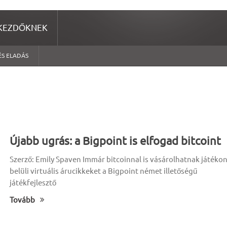
KEZDŐKNEK
ÉS ELADÁS
Újabb ugrás: a Bigpoint is elfogad bitcoint
Szerző: Emily Spaven Immár bitcoinnal is vásárolhatnak játéko
belüli virtuális árucikkeket a Bigpoint német illetőségű
játékfejlesztő
Tovább