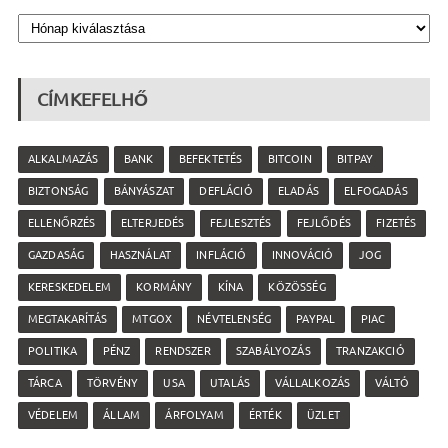
CÍMKEFELHŐ
ALKALMAZÁS
BANK
BEFEKTETÉS
BITCOIN
BITPAY
BIZTONSÁG
BÁNYÁSZAT
DEFLÁCIÓ
ELADÁS
ELFOGADÁS
ELLENŐRZÉS
ELTERJEDÉS
FEJLESZTÉS
FEJLŐDÉS
FIZETÉS
GAZDASÁG
HASZNÁLAT
INFLÁCIÓ
INNOVÁCIÓ
JOG
KERESKEDELEM
KORMÁNY
KÍNA
KÖZÖSSÉG
MEGTAKARÍTÁS
MTGOX
NÉVTELENSÉG
PAYPAL
PIAC
POLITIKA
PÉNZ
RENDSZER
SZABÁLYOZÁS
TRANZAKCIÓ
TÁRCA
TÖRVÉNY
USA
UTALÁS
VÁLLALKOZÁS
VÁLTÓ
VÉDELEM
ÁLLAM
ÁRFOLYAM
ÉRTÉK
ÜZLET