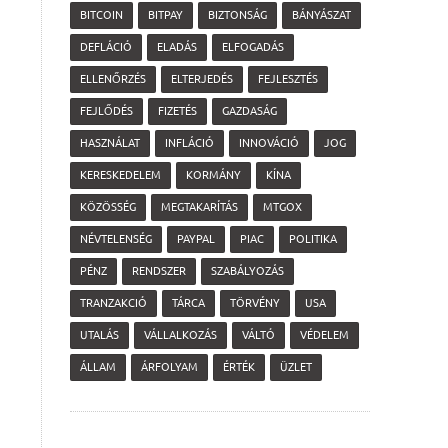
BITCOIN
BITPAY
BIZTONSÁG
BÁNYÁSZAT
DEFLÁCIÓ
ELADÁS
ELFOGADÁS
ELLENŐRZÉS
ELTERJEDÉS
FEJLESZTÉS
FEJLŐDÉS
FIZETÉS
GAZDASÁG
HASZNÁLAT
INFLÁCIÓ
INNOVÁCIÓ
JOG
KERESKEDELEM
KORMÁNY
KÍNA
KÖZÖSSÉG
MEGTAKARÍTÁS
MTGOX
NÉVTELENSÉG
PAYPAL
PIAC
POLITIKA
PÉNZ
RENDSZER
SZABÁLYOZÁS
TRANZAKCIÓ
TÁRCA
TÖRVÉNY
USA
UTALÁS
VÁLLALKOZÁS
VÁLTÓ
VÉDELEM
ÁLLAM
ÁRFOLYAM
ÉRTÉK
ÜZLET