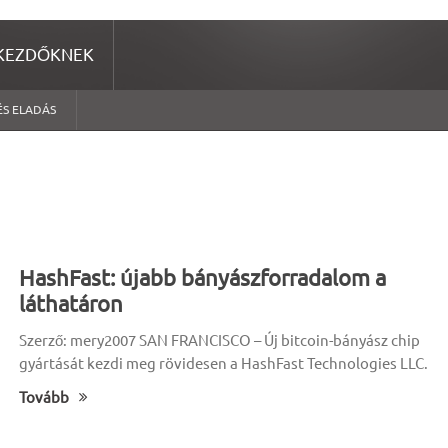
KEZDŐKNEK
ÉS ELADÁS
HashFast: újabb bányászforradalom a
láthatáron
Szerző: mery2007 SAN FRANCISCO – Új bitcoin-bányász chip
gyártását kezdi meg rövidesen a HashFast Technologies LLC.
Tovább