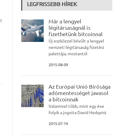
LEGFRISSEBB HÍREK
t
Már a lengyel
légitársaságnál is
fizethetünk bitcoinnal
Új eszközzel bővült a lengyel
nemzeti légitársaság fizetési
palettája, mostantól
2015-08-09
Az Európai Unió Bírósága
adómentességet javasol
a bitcoinnak
Valamivel több, mint egy éve
folyik a jogvita David Hedqvist
2015-07-19