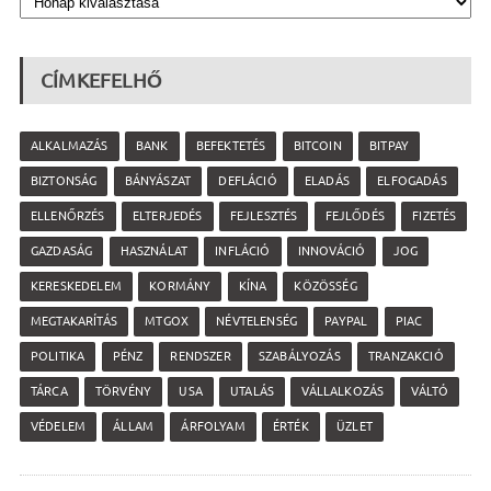
CÍMKEFELHŐ
ALKALMAZÁS
BANK
BEFEKTETÉS
BITCOIN
BITPAY
BIZTONSÁG
BÁNYÁSZAT
DEFLÁCIÓ
ELADÁS
ELFOGADÁS
ELLENŐRZÉS
ELTERJEDÉS
FEJLESZTÉS
FEJLŐDÉS
FIZETÉS
GAZDASÁG
HASZNÁLAT
INFLÁCIÓ
INNOVÁCIÓ
JOG
KERESKEDELEM
KORMÁNY
KÍNA
KÖZÖSSÉG
MEGTAKARÍTÁS
MTGOX
NÉVTELENSÉG
PAYPAL
PIAC
POLITIKA
PÉNZ
RENDSZER
SZABÁLYOZÁS
TRANZAKCIÓ
TÁRCA
TÖRVÉNY
USA
UTALÁS
VÁLLALKOZÁS
VÁLTÓ
VÉDELEM
ÁLLAM
ÁRFOLYAM
ÉRTÉK
ÜZLET