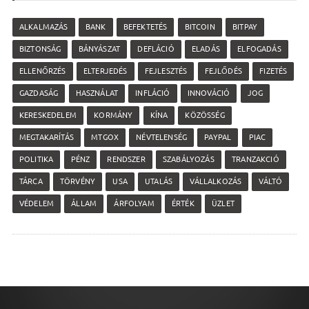
ALKALMAZÁS
BANK
BEFEKTETÉS
BITCOIN
BITPAY
BIZTONSÁG
BÁNYÁSZAT
DEFLÁCIÓ
ELADÁS
ELFOGADÁS
ELLENŐRZÉS
ELTERJEDÉS
FEJLESZTÉS
FEJLŐDÉS
FIZETÉS
GAZDASÁG
HASZNÁLAT
INFLÁCIÓ
INNOVÁCIÓ
JOG
KERESKEDELEM
KORMÁNY
KÍNA
KÖZÖSSÉG
MEGTAKARÍTÁS
MTGOX
NÉVTELENSÉG
PAYPAL
PIAC
POLITIKA
PÉNZ
RENDSZER
SZABÁLYOZÁS
TRANZAKCIÓ
TÁRCA
TÖRVÉNY
USA
UTALÁS
VÁLLALKOZÁS
VÁLTÓ
VÉDELEM
ÁLLAM
ÁRFOLYAM
ÉRTÉK
ÜZLET