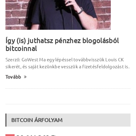
Így (is) juthatsz pénzhez blogolásból
bitcoinnal
Szerző: GoWest Ma egy lépéssel továbbvisszük Louis CK
sikerét, és saját kezünkbe vesszük a fizetésfeldolgozást is.
Tovább
BITCOIN ÁRFOLYAM