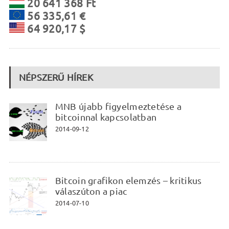
20 641 368 Ft
56 335,61 €
64 920,17 $
NÉPSZERŰ HÍREK
MNB újabb figyelmeztetése a
bitcoinnal kapcsolatban
2014-09-12
Bitcoin grafikon elemzés – kritikus
válaszúton a piac
2014-07-10