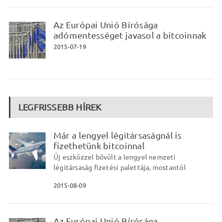
Az Európai Unió Bírósága
adómentességet javasol a bitcoinnak
2015-07-19
LEGFRISSEBB HÍREK
Már a lengyel légitársaságnál is
fizethetünk bitcoinnal
Új eszközzel bővült a lengyel nemzeti
légitársaság fizetési palettája, mostantól
2015-08-09
Az Európai Unió Bírósága