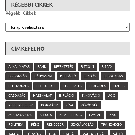
RÉGEBBI CIKKEK
Régebbi Cikkek
CÍMKEFELHŐ
ALKALMAZÁS
BANK
BEFEKTETÉS
BITCOIN
BITPAY
BIZTONSÁG
BÁNYÁSZAT
DEFLÁCIÓ
ELADÁS
ELFOGADÁS
ELLENŐRZÉS
ELTERJEDÉS
FEJLESZTÉS
FEJLŐDÉS
FIZETÉS
GAZDASÁG
HASZNÁLAT
INFLÁCIÓ
INNOVÁCIÓ
JOG
KERESKEDELEM
KORMÁNY
KÍNA
KÖZÖSSÉG
MEGTAKARÍTÁS
MTGOX
NÉVTELENSÉG
PAYPAL
PIAC
POLITIKA
PÉNZ
RENDSZER
SZABÁLYOZÁS
TRANZAKCIÓ
TÁRCA
TÖRVÉNY
USA
UTALÁS
VÁLLALKOZÁS
VÁLTÓ