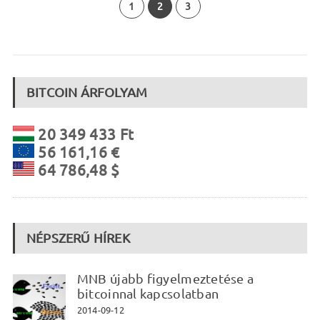
1
2
3
BITCOIN ÁRFOLYAM
20 349 433 Ft
56 161,16 €
64 786,48 $
NÉPSZERŰ HÍREK
MNB újabb figyelmeztetése a
bitcoinnal kapcsolatban
2014-09-12