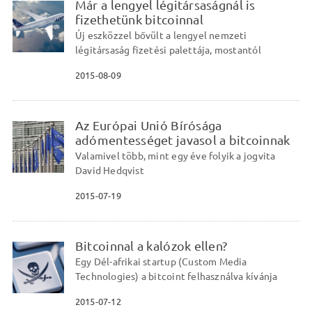
Már a lengyel légitársaságnál is
fizethetünk bitcoinnal
Új eszközzel bővült a lengyel nemzeti
légitársaság fizetési palettája, mostantól
2015-08-09
Az Európai Unió Bírósága
adómentességet javasol a bitcoinnak
Valamivel több, mint egy éve folyik a jogvita
David Hedqvist
2015-07-19
Bitcoinnal a kalózok ellen?
Egy Dél-afrikai startup (Custom Media
Technologies) a bitcoint felhasználva kívánja
2015-07-12