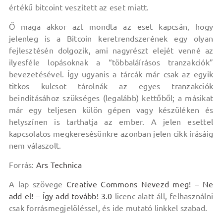
értékű bitcoint veszített az eset miatt.
Ő maga akkor azt mondta az eset kapcsán, hogy
jelenleg is a Bitcoin keretrendszerének egy olyan
fejlesztésén dolgozik, ami nagyrészt elejét venné az
ilyesféle lopásoknak a “többaláírásos tranzakciók”
bevezetésével. Így ugyanis a tárcák már csak az egyik
titkos kulcsot tárolnák az egyes tranzakciók
beindításához szükséges (legalább) kettőből; a másikat
már egy teljesen külön gépen vagy készüléken és
helyszínen is tarthatja az ember. A jelen esettel
kapcsolatos megkeresésünkre azonban jelen cikk írásáig
nem válaszolt.
Forrás:
Ars Technica
A lap szövege
Creative Commons Nevezd meg! – Ne
add el! – Így add tovább! 3.0
licenc alatt áll, felhasználni
csak forrásmegjelöléssel, és ide mutató linkkel szabad.