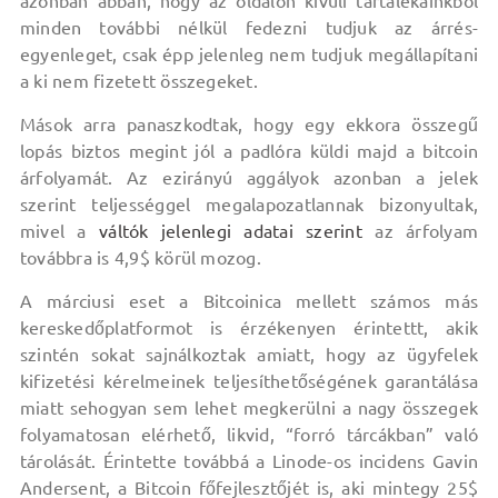
azonban abban, hogy az oldalon kívüli tartalékainkból
minden további nélkül fedezni tudjuk az árrés-
egyenleget, csak épp jelenleg nem tudjuk megállapítani
a ki nem fizetett összegeket.
Mások arra panaszkodtak, hogy egy ekkora összegű
lopás biztos megint jól a padlóra küldi majd a bitcoin
árfolyamát. Az ezirányú aggályok azonban a jelek
szerint teljességgel megalapozatlannak bizonyultak,
mivel a
váltók jelenlegi adatai szerint
az árfolyam
továbbra is 4,9$ körül mozog.
A márciusi eset a Bitcoinica mellett számos más
kereskedőplatformot is érzékenyen érintettt, akik
szintén sokat sajnálkoztak amiatt, hogy az ügyfelek
kifizetési kérelmeinek teljesíthetőségének garantálása
miatt sehogyan sem lehet megkerülni a nagy összegek
folyamatosan elérhető, likvid, “forró tárcákban” való
tárolását. Érintette továbbá a Linode-os incidens Gavin
Andersent, a Bitcoin főfejlesztőjét is, aki mintegy 25$