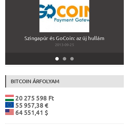
Szingapúr és GoCoin: az új hullám
2013-09-25
BITCOIN ÁRFOLYAM
20 275 598 Ft
55 957,38 €
64 551,41 $