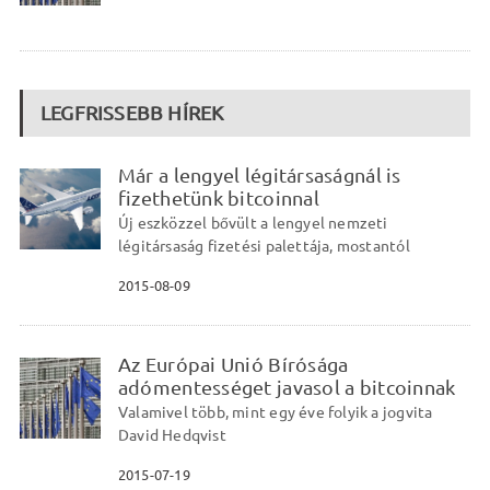
LEGFRISSEBB HÍREK
Már a lengyel légitársaságnál is
fizethetünk bitcoinnal
Új eszközzel bővült a lengyel nemzeti
légitársaság fizetési palettája, mostantól
2015-08-09
Az Európai Unió Bírósága
adómentességet javasol a bitcoinnak
Valamivel több, mint egy éve folyik a jogvita
David Hedqvist
2015-07-19