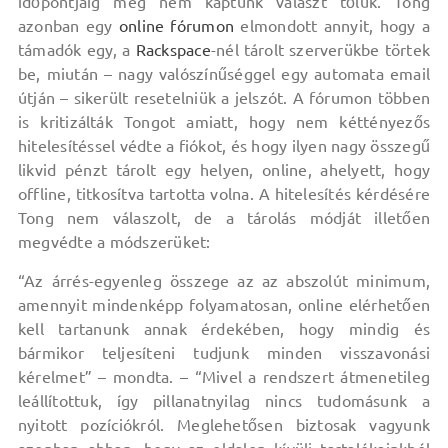
időpontjáig még nem kaptunk választ tőlük. Tong
azonban egy
online fórumon
elmondott annyit, hogy a
támadók egy, a
Rackspace
-nél tárolt szerverükbe törtek
be, miután – nagy valószínűséggel egy automata email
útján – sikerült resetelniük a jelszót. A fórumon többen
is kritizálták Tongot amiatt, hogy nem kéttényezős
hitelesítéssel védte a fiókot, és hogy ilyen nagy összegű
likvid pénzt tárolt egy helyen, online, ahelyett, hogy
offline, titkosítva tartotta volna. A hitelesítés kérdésére
Tong nem válaszolt, de a tárolás módját illetően
megvédte a módszerüket:
“Az árrés-egyenleg összege az az abszolút minimum,
amennyit mindenképp folyamatosan, online elérhetően
kell tartanunk annak érdekében, hogy mindig és
bármikor teljesíteni tudjunk minden visszavonási
kérelmet” – mondta. – “Mivel a rendszert átmenetileg
leállítottuk, így pillanatnyilag nincs tudomásunk a
nyitott pozíciókról. Meglehetősen biztosak vagyunk