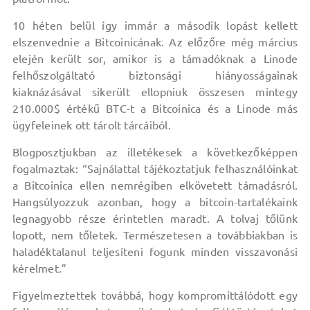
10 héten belül így immár a második lopást kellett
elszenvednie a Bitcoinicának. Az előzőre még március
elején került sor, amikor is a támadóknak a Linode
felhőszolgáltató biztonsági hiányosságainak
kiaknázásával sikerült ellopniuk összesen mintegy
210.000$ értékű BTC-t a Bitcoinica és a Linode más
ügyfeleinek ott tárolt tárcáiból.
Blogposztjukban az illetékesek a következőképpen
fogalmaztak: “Sajnálattal tájékoztatjuk felhasználóinkat
a Bitcoinica ellen nemrégiben elkövetett támadásról.
Hangsúlyozzuk azonban, hogy a bitcoin-tartalékaink
legnagyobb része érintetlen maradt. A tolvaj tőlünk
lopott, nem tőletek. Természetesen a továbbiakban is
haladéktalanul teljesíteni fogunk minden visszavonási
kérelmet.”
Figyelmeztettek továbbá, hogy kompromittálódott egy