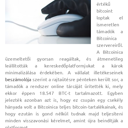
értékű
bitcoint
loptak el
ismeretlen
támadók a
Bitcoinica
szervereiről.
A Bitcoinica
üzemeltetői gyorsan reagáltak, és átmenetileg
leállították a kereskedőplatformjukat a károk
minimalizálása érdekében. A vállalat illetékeseinek
beszámolója
szerint a rajtaütésre pénteken került sor, a
támadók a rendszer online tárcáját ürítették ki, mely
ekkor éppen 18.547 BTC-t tartalmazott. Egyben
jelezték azonban azt is, hogy ez csupán egy csekély
hányada volt a Bitcoinica teljes bitcoin-tartalékainak, és
hogy ezután is gond nélkül tudnak majd teljesíteni
minden visszavonási kérelmet, amint újra beindítják a
platformot.