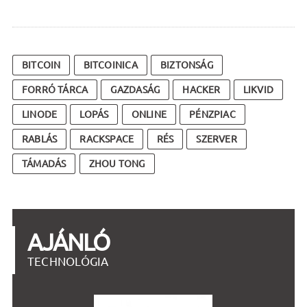
BITCOIN
BITCOINICA
BIZTONSÁG
FORRÓ TÁRCA
GAZDASÁG
HACKER
LIKVID
LINODE
LOPÁS
ONLINE
PÉNZPIAC
RABLÁS
RACKSPACE
RÉS
SZERVER
TÁMADÁS
ZHOU TONG
AJÁNLÓ
TECHNOLÓGIA