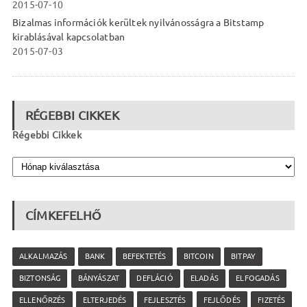
2015-07-10
Bizalmas információk kerültek nyilvánosságra a Bitstamp
kirablásával kapcsolatban
2015-07-03
RÉGEBBI CIKKEK
Régebbi Cikkek
CÍMKEFELHŐ
ALKALMAZÁS
BANK
BEFEKTETÉS
BITCOIN
BITPAY
BIZTONSÁG
BÁNYÁSZAT
DEFLÁCIÓ
ELADÁS
ELFOGADÁS
ELLENŐRZÉS
ELTERJEDÉS
FEJLESZTÉS
FEJLŐDÉS
FIZETÉS