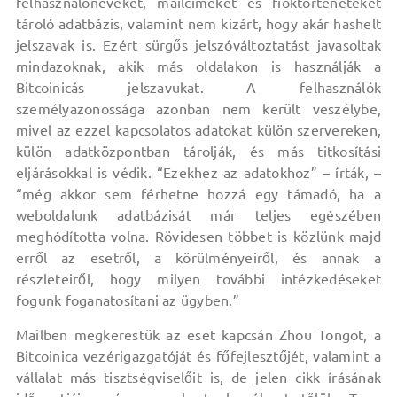
felhasználóneveket, mailcímeket és fióktörténeteket
tároló adatbázis, valamint nem kizárt, hogy akár hashelt
jelszavak is. Ezért sürgős jelszóváltoztatást javasoltak
mindazoknak, akik más oldalakon is használják a
Bitcoinicás jelszavukat. A felhasználók
személyazonossága azonban nem került veszélybe,
mivel az ezzel kapcsolatos adatokat külön szervereken,
külön adatközpontban tárolják, és más titkosítási
eljárásokkal is védik. “Ezekhez az adatokhoz” – írták, –
“még akkor sem férhetne hozzá egy támadó, ha a
weboldalunk adatbázisát már teljes egészében
meghódította volna. Rövidesen többet is közlünk majd
erről az esetről, a körülményeiről, és annak a
részleteiről, hogy milyen további intézkedéseket
fogunk foganatosítani az ügyben.”
Mailben megkerestük az eset kapcsán Zhou Tongot, a
Bitcoinica vezérigazgatóját és főfejlesztőjét, valamint a
vállalat más tisztségviselőit is, de jelen cikk írásának