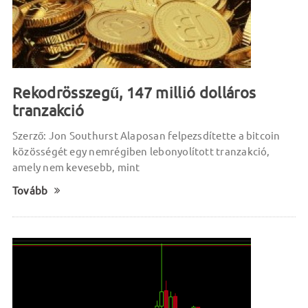
Rekodrösszegű, 147 millió dolláros
tranzakció
Szerző: Jon Southurst Alaposan felpezsdítette a bitcoin
közösségét egy nemrégiben lebonyolított tranzakció,
amely nem kevesebb, mint
Tovább