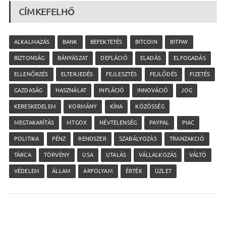
CÍMKEFELHŐ
ALKALMAZÁS
BANK
BEFEKTETÉS
BITCOIN
BITPAY
BIZTONSÁG
BÁNYÁSZAT
DEFLÁCIÓ
ELADÁS
ELFOGADÁS
ELLENŐRZÉS
ELTERJEDÉS
FEJLESZTÉS
FEJLŐDÉS
FIZETÉS
GAZDASÁG
HASZNÁLAT
INFLÁCIÓ
INNOVÁCIÓ
JOG
KERESKEDELEM
KORMÁNY
KÍNA
KÖZÖSSÉG
MEGTAKARÍTÁS
MTGOX
NÉVTELENSÉG
PAYPAL
PIAC
POLITIKA
PÉNZ
RENDSZER
SZABÁLYOZÁS
TRANZAKCIÓ
TÁRCA
TÖRVÉNY
USA
UTALÁS
VÁLLALKOZÁS
VÁLTÓ
VÉDELEM
ÁLLAM
ÁRFOLYAM
ÉRTÉK
ÜZLET