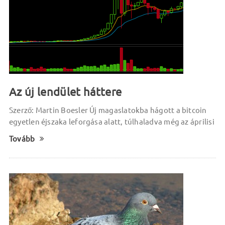
Az új lendület háttere
Szerző: Martin Boesler Új magaslatokba hágott a bitcoin
egyetlen éjszaka leforgása alatt, túlhaladva még az áprilisi
Tovább