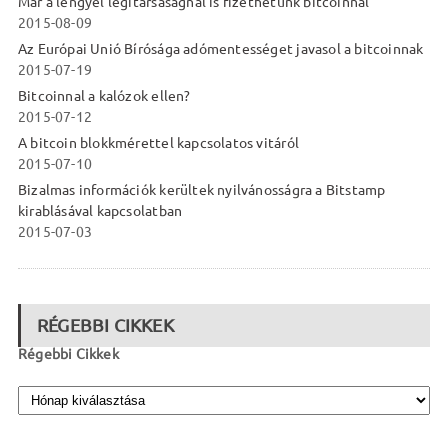
Már a lengyel légitársaságnál is fizethetünk bitcoinnal
2015-08-09
Az Európai Unió Bírósága adómentességet javasol a bitcoinnak
2015-07-19
Bitcoinnal a kalózok ellen?
2015-07-12
A bitcoin blokkmérettel kapcsolatos vitáról
2015-07-10
Bizalmas információk kerültek nyilvánosságra a Bitstamp
kirablásával kapcsolatban
2015-07-03
RÉGEBBI CIKKEK
Régebbi Cikkek