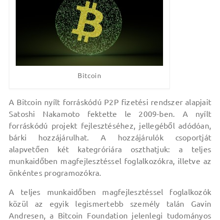
Bitcoin
A Bitcoin nyílt forráskódú P2P fizetési rendszer alapjait
Satoshi Nakamoto fektette le 2009-ben. A nyílt
forráskódú projekt fejlesztéséhez, jellegéből adódóan,
bárki hozzájárulhat. A hozzájárulók csoportját
alapvetően két kategróriára oszthatjuk: a teljes
munkaidőben magfejlesztéssel foglalkozókra, illetve az
önkéntes programozókra.
A teljes munkaidőben magfejlesztéssel foglalkozók
közül az egyik legismertebb személy talán Gavin
Andresen, a Bitcoin Foundation jelenlegi tudományos