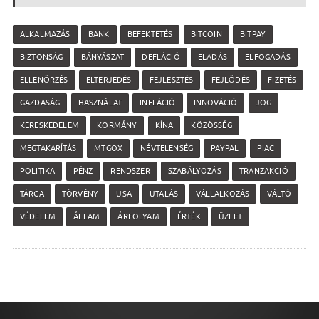
ALKALMAZÁS
BANK
BEFEKTETÉS
BITCOIN
BITPAY
BIZTONSÁG
BÁNYÁSZAT
DEFLÁCIÓ
ELADÁS
ELFOGADÁS
ELLENŐRZÉS
ELTERJEDÉS
FEJLESZTÉS
FEJLŐDÉS
FIZETÉS
GAZDASÁG
HASZNÁLAT
INFLÁCIÓ
INNOVÁCIÓ
JOG
KERESKEDELEM
KORMÁNY
KÍNA
KÖZÖSSÉG
MEGTAKARÍTÁS
MTGOX
NÉVTELENSÉG
PAYPAL
PIAC
POLITIKA
PÉNZ
RENDSZER
SZABÁLYOZÁS
TRANZAKCIÓ
TÁRCA
TÖRVÉNY
USA
UTALÁS
VÁLLALKOZÁS
VÁLTÓ
VÉDELEM
ÁLLAM
ÁRFOLYAM
ÉRTÉK
ÜZLET