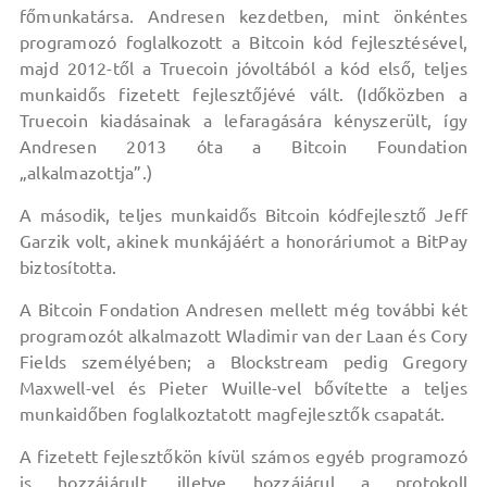
főmunkatársa. Andresen kezdetben, mint önkéntes
programozó foglalkozott a Bitcoin kód fejlesztésével,
majd 2012-től a Truecoin jóvoltából a kód első, teljes
munkaidős fizetett fejlesztőjévé vált. (Időközben a
Truecoin kiadásainak a lefaragására kényszerült, így
Andresen 2013 óta a Bitcoin Foundation
„alkalmazottja”.)
A második, teljes munkaidős Bitcoin kódfejlesztő Jeff
Garzik volt, akinek munkájáért a honoráriumot a BitPay
biztosította.
A Bitcoin Fondation Andresen mellett még további két
programozót alkalmazott Wladimir van der Laan és Cory
Fields személyében; a Blockstream pedig Gregory
Maxwell-vel és Pieter Wuille-vel bővítette a teljes
munkaidőben foglalkoztatott magfejlesztők csapatát.
A fizetett fejlesztőkön kívül számos egyéb programozó
is hozzájárult, illetve hozzájárul a protokoll