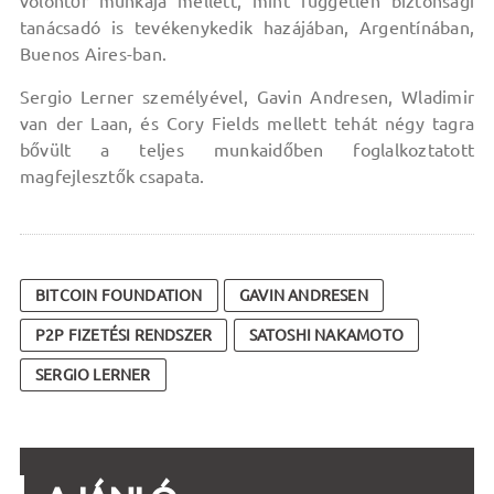
volontőr munkája mellett, mint független biztonsági
tanácsadó is tevékenykedik hazájában, Argentínában,
Buenos Aires-ban.
Sergio Lerner személyével, Gavin Andresen, Wladimir
van der Laan, és Cory Fields mellett tehát négy tagra
bővült a teljes munkaidőben foglalkoztatott
magfejlesztők csapata.
BITCOIN FOUNDATION
GAVIN ANDRESEN
P2P FIZETÉSI RENDSZER
SATOSHI NAKAMOTO
SERGIO LERNER