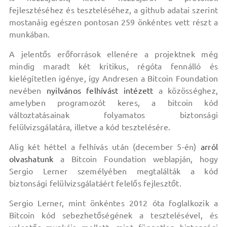
fejlesztéséhez és teszteléséhez, a github adatai szerint
mostanáig egészen pontosan 259 önkéntes vett részt a
munkában.
A jelentős erőforrások ellenére a projektnek még
mindig maradt két kritikus, régóta fennálló és
kielégítetlen igénye, így Andresen a Bitcoin Foundation
nevében
nyilvános felhívást intézett
a közösséghez,
amelyben programozót keres, a bitcoin kód
változtatásainak folyamatos biztonsági
felülvizsgálatára, illetve a kód tesztelésére.
Alig két héttel a felhívás után (december 5-én)
arról
olvashatunk
a Bitcoin Foundation weblapján, hogy
Sergio Lerner személyében megtalálták a kód
biztonsági felülvizsgálatáért felelős fejlesztőt.
Sergio Lerner, mint önkéntes 2012 óta foglalkozik a
Bitcoin kód sebezhetőségének a tesztelésével, és