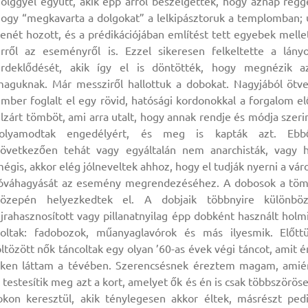
ölggyel együtt, akik épp arról beszélgettek, hogy aznap regg
ogy “megkavarta a dolgokat” a lelkipásztoruk a templomban; 
enét hozott, és a prédikációjában említést tett egyebek melle
rről az eseményről is. Ezzel sikeresen felkeltette a lány
érdeklődését, akik így el is döntötték, hogy megnézik a
aguknak. Már messziről hallottuk a dobokat. Nagyjából ötv
mber foglalt el egy rövid, hatósági kordonokkal a forgalom el
lzárt tömböt, ami arra utalt, hogy annak rendje és módja szeri
folyamodtak engedélyért, és meg is kapták azt. Ebb
következően tehát vagy egyáltalán nem anarchisták, vagy 
égis, akkor elég jólneveltek ahhoz, hogy el tudják nyerni a vár
jóváhagyását az esemény megrendezéséhez. A dobosok a tö
közepén helyezkedtek el. A dobjaik többnyire különbö
jrahasznosított vagy pillanatnyilag épp dobként használt holm
voltak: fadobozok, műanyaglavórok és más ilyesmik. Előtt
ltözött nők táncoltak egy olyan ’60-as évek végi táncot, amit é
eleken láttam a tévében. Szerencsésnek éreztem magam, amié
testesítik meg azt a kort, amelyet ők és én is csak többszörös
kon keresztül, akik ténylegesen akkor éltek, másrészt ped