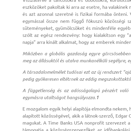
Visszatérve a táncosokra és dobosokra, körülöttük
eszközöket pakoltak ki arra az esetre, ha valakinek 
és azt azonnal szeretné is fizikai formába önteni.
egymással össze nem függő fókuszú közösségi sz
süteményeket, gyümölcsöket és mindenféle egyéb hol
szólt az egész rendezvény: hogy kialakítson egy “
napja” arra kínált alkalmat, hogy az emberek minden
Miközben a globális gazdaság egyre görcsösebben 
meg az állásuktól és utalva munkanélküli segélyre, 
A társadalomelmélet tudósai ezt az új rendszert “a
pedig gyökeresen eltétrnek az eddig megszokottaktó
A függetlenség és az adósságalapú pénzért való 
egymásra utaltságot hangsúlyozza.
1
E mozgalom egyik helyi alapítója elmondta nekem, h
alapított közösségével, akik a látnok-szerző, Edgar
magukat. A Time Banks USA nonprofit szervezet a m
támogatja a közösségszervezőket az időbankolás