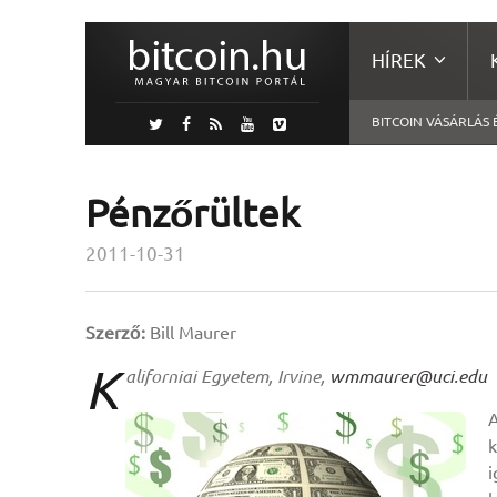
HÍREK
BITCOIN VÁSÁRLÁS 
Pénzőrültek
2011-10-31
Szerző:
Bill Maurer
K
aliforniai Egyetem, Irvine,
wmmaurer@uci.edu
k
i