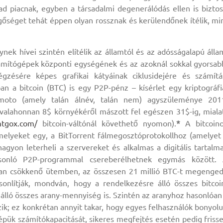
ad piacnak, egyben a társadalmi degenerálódás ellen is biztos
gőséget tehát éppen olyan rossznak és kerülendőnek ítélik, mi
ynek hívei szintén elítélik az államtól és az adósságalapú álla
zámítógépek központi egységének és az azoknál sokkal gyorsab
gzésére képes grafikai kátyáinak ciklusidejére és számítá
n a bitcoin (BTC) is egy P2P-pénz – kísérlet egy kriptográfi
amoto (amely talán álnév, talán nem) agyszüleménye 201
 valahonnan 8$ környékéről mászott fel egészen 31$-ig, miala
mtgox.com/
bitcoin-váltónál követhető nyomon).
*
A bitcoin
elyeket egy, a BitTorrent fálmegosztóprotokollhoz (amelyet
nagyon leterheli a szervereket és alkalmas a digitális tartalm
hasonló P2P-programmal csereberélhetnek egymás között.
osan csökkenő ütemben, az összesen 21 millió BTC-t megenge
sonlítják, mondván, hogy a rendelkezésre álló összes bitcoi
lló összes arany-mennyiség is. Szintén az aranyhoz hasonlóan
zik; ez konkrétan annyit takar, hogy egyes felhasználók bonyolu
épük számítókapacitását, sikeres megfejtés esetén pedig friss