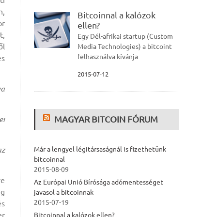
ti
n,
Bitcoinnal a kalózok
or
ellen?
t,
Egy Dél-afrikai startup (Custom
ől
Media Technologies) a bitcoint
felhasználva kívánja
es
2015-07-12
va
MAGYAR BITCOIN FÓRUM
ei
az
Már a lengyel légitársaságnál is fizethetünk
bitcoinnal
2015-08-09
ve
Az Európai Unió Bírósága adómentességet
eg
javasol a bitcoinnak
2015-07-19
és
er
Bitcoinnal a kalózok ellen?