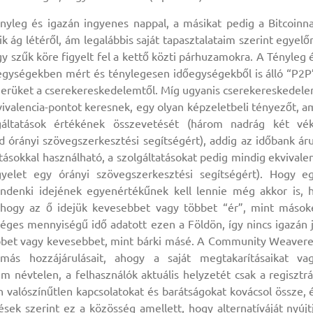
yleg és igazán ingyenes nappal, a másikat pedig a Bitcoinna
 ág létéről, ám legalábbis saját tapasztalataim szerint egyelő
szűk köre figyelt fel a kettő közti párhuzamokra. A Tényleg 
őegységekben mért és ténylegesen időegységekből is álló “P2P
szerüket a cserekereskedelemtől. Míg ugyanis cserekereskedel
vivalencia-pontot keresnek, egy olyan képzeletbeli tényezőt, a
gáltatások értékének összevetését (három nadrág két vé
 órányi szövegszerkesztési segítségért), addig az időbank ár
ásokkal használható, a szolgáltatásokat pedig mindig ekvivale
elet egy órányi szövegszerkesztési segítségért). Hogy e
mindenki idejének egyenértékűnek kell lennie még akkor is, 
 hogy az ő idejük kevesebbet vagy többet “ér”, mint mások
éges mennyiségű idő adatott ezen a Földön, így nincs igazán 
 többet vagy kevesebbet, mint bárki másé. A Community Weaver
más hozzájárulásait, ahogy a saját megtakarításaikat va
m névtelen, a felhasználók aktuális helyzetét csak a regisztrá
en valószínűtlen kapcsolatokat és barátságokat kovácsol össze, 
sek szerint ez a közösség amellett, hogy alternatíváját nyújt