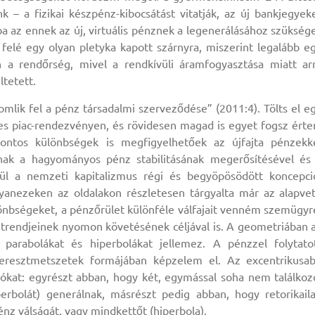
 – a fizikai készpénz-kibocsátást vitatják, az új bankjegyek
 az ennek az új, virtuális pénznek a legenerálásához szükség
felé egy olyan pletyka kapott szárnyra, miszerint legalább e
n a rendőrség, mivel a rendkívüli áramfogyasztása miatt ar
tetett.
omlik fel a pénz társadalmi szerveződése” (2011:4). Tölts el e
es piac-rendezvényen, és rövidesen magad is egyet fogsz érte
fontos különbségek is megfigyelhetőek az újfajta pénzekk
znak a hagyományos pénz stabilitásának megerősítésével és
enül a nemzeti kapitalizmus régi és begyöpösödött koncepci
yanezeken az oldalakon részletesen tárgyalta már az alapve
önbségeket, a pénzőrület különféle válfajait venném szemügyr
 trendjeinek nyomon követésének céljával is. A geometriában 
l parabolákat és hiperbolákat jellemez. A pénzzel folytato
pkeresztmetszetek formájában képzelem el. Az excentrikusa
iókat: egyrészt abban, hogy két, egymással soha nem találkoz
rbolát) generálnak, másrészt pedig abban, hogy retorikail
énz válságát, vagy mindkettőt (hiperbola).