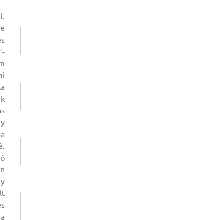
l.
re
és
”-
em
mi
ka
uk
ns
gy
ha
é.
jó
en
gy
lt
és
ja