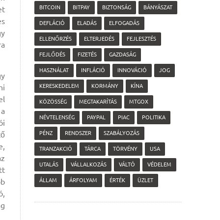
BITCOIN
BITPAY
BIZTONSÁG
BÁNYÁSZAT
et
es
DEFLÁCIÓ
ELADÁS
ELFOGADÁS
gy
ELLENŐRZÉS
ELTERJEDÉS
FEJLESZTÉS
ra
FEJLŐDÉS
FIZETÉS
GAZDASÁG
HASZNÁLAT
INFLÁCIÓ
INNOVÁCIÓ
JOG
gy
ni
KERESKEDELEM
KORMÁNY
KÍNA
el
KÖZÖSSÉG
MEGTAKARÍTÁS
MTGOX
 a
NÉVTELENSÉG
PAYPAL
PIAC
POLITIKA
ói
tő
PÉNZ
RENDSZER
SZABÁLYOZÁS
e,
TRANZAKCIÓ
TÁRCA
TÖRVÉNY
USA
az
UTALÁS
VÁLLALKOZÁS
VÁLTÓ
VÉDELEM
tt
bb
ÁLLAM
ÁRFOLYAM
ÉRTÉK
ÜZLET
ó,
ag