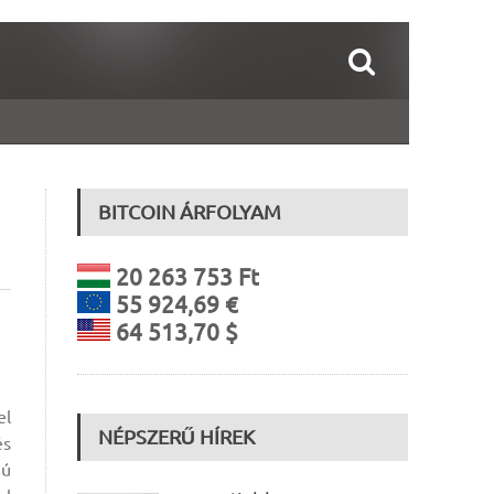
BITCOIN ÁRFOLYAM
20 263 753 Ft
55 924,69 €
64 513,70 $
el
NÉPSZERŰ HÍREK
és
jú