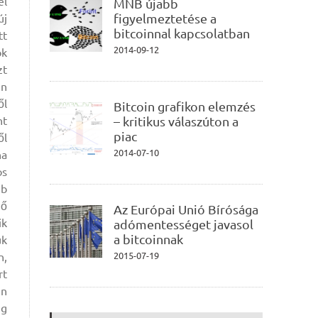
el
MNB újabb
figyelmeztetése a
új
bitcoinnal kapcsolatban
tt
2014-09-12
ok
zt
en
ől
Bitcoin grafikon elemzés
nt
– kritikus válaszúton a
piac
ől
2014-07-10
ha
os
mb
ző
Az Európai Unió Bírósága
ik
adómentességet javasol
a bitcoinnak
ük
n,
2015-07-19
rt
en
ig