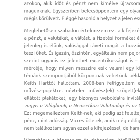
azokon, akik időt és pénzt nem kímélve újracsom
magunknak. Egyszeriben belecsöppentem egy olya
mégis körülvett. Eléggé hasonló a helyzet a jelen es
Meglehetősen szabadon értelmezem ezt a kifejezést;
a pénzt, a valutákat, a váltást, a fizetési formákat
jelenleg is élünk, valósággal ráveti magát a hozz
teszi őket. És igazán, őszintén, egyáltalán nem pejo
szerint ugyanis ez jelenthet excentrikusságot is 
mércéje, hogy milyen messzire esik valami egy kö
témánk szempontjából központnak vehetünk példáu
Keith Harttól hallottam. 2008-ban felfigyeltem
művész-pojektre: névtelen művész(ek) szögelt(e
ellátott plakátokat, egy bizonyos weboldalra invitá
vagyis a Világbank, a Nemzetközi Valutaalap és az
Ezt megemaileztem Keith-nek, aki pedig azt felelte,
pénz, mint adósság. Vicces ötletek, amik még eddig 
nem találkoztam ugyan ezzel a kifejezéssel, de ha