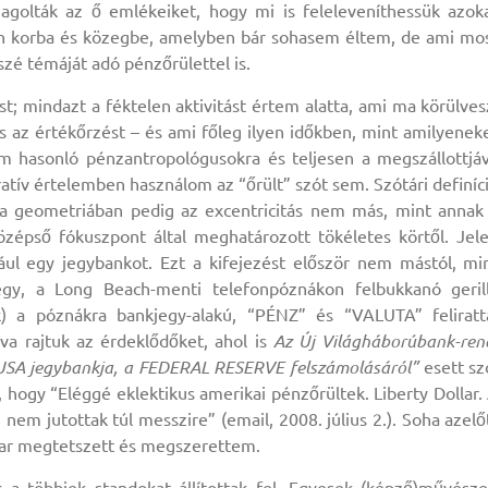
agolták az ő emlékeiket, hogy mi is feleleveníthessük azok
n korba és közegbe, amelyben bár sohasem éltem, de ami mo
szé témáját adó pénzőrülettel is.
 mindazt a féktelen aktivitást értem alatta, ami ma körülves
 és az értékőrzést – és ami főleg ilyen időkben, mint amilyenek
ám hasonló pénzantropológusokra és teljesen a megszállottjá
ratív értelemben használom az “őrült” szót sem. Szótári definíc
– a geometriában pedig az excentricitás nem más, mint annak
zépső fókuszpont által meghatározott tökéletes körtől. Jel
l egy jegybankot. Ezt a kifejezést először nem mástól, mi
 egy, a Long Beach-menti telefonpóznákon felbukkanó geril
k) a póznákra bankjegy-alakú, “PÉNZ” és “VALUTA” feliratt
lva rajtuk az érdeklődőket, ahol is
Az Új Világháborúbank-ren
 USA jegybankja, a FEDERAL RESERVE felszámolásáról”
esett sz
 hogy “Eléggé eklektikus amerikai pénzőrültek. Liberty Dollar.
nem jutottak túl messzire” (email, 2008. július 2.). Soha azelő
mar megtetszett és megszerettem.