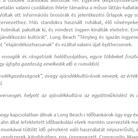
 a többiek standokat állítottak fel. Egyesek (képző)művésze
netalán valami csodálatos ihlete támadna a műsor láttán-hallatá
 Voltak ott információs brosúrák és jelentkezési űrlapok egy s
ervezethez. Más standokra használt ruhákat, élő növényeke
mikat pakoltak ki, és mindezt ingyen kínálták elvitelre. Err
ajándékozási kultúrát”. Long Beach “Tényleg és igazán ingyen
t “elajándékozhassanak” és ezáltal valami újat építhessenek.
vonaglik és rángatózik haláltusájában, egyre többeket foszt
egy újfajta gazdaság emelkedik elő a romokból.
jándékgazdaságnak”, avagy ajándékkultúrának nevezik, az érték
l.
versengés helyett az ajándékkultúra az együttműködést és 
ogy kapcsolatban állnak a Long Beach-i Időbankárok úgy egy é
 Cahn által lefektetett időbankolási elvek mentén szervezték m
unkával töltött idő pénzként való használatát népszerűsíti, 
i rendszerek kiépítésében egy úgynevezett Community Wav