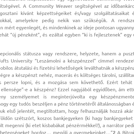
gítségével. A Community Weaver segítségével az időbankár
osztani kívánt képzettségeiket és/vagy szolgáltatásaikat 
gokkal, amelyekre pedig nekik van szükségük. A rendsz
n mért egyenlegét, és mindenkinek az ideje pontosan ugyanny
hát “új pénzként”, és ezáltal egyben “ki is fejlesztenek” egy 
pcionális státusza vagy rendszere, helyzete, hanem a pusz
Tufts University “Leszámolni a készpénzzel” címmel rendeze
obilos átutalási és fizetési lehetőségek leválthatnák a készpén
égre a készpénzt nehéz, macerás és költséges tárolni, szállíta
és persze lopni, és a mozgása sem követhető. Ezért tehát
 ellensége”-e a készpénz? Ezzel nagyjából egyidőben, ám ett
rény személyemet is meginterjúvolta egy készpénzment
hogy egy tudós beszéljen a pénz történetéről általánosságban 
 első jelentét, megtiltottam, hogy felhasználják hozzá akár
földön szétszórt, koszos bankjegyeken (ki hagy bankjegyeket
lt megenni (ki etet kisbabákat pénzérmékkel?), a narrátor ped
 és betegségeket hordoz… megöli a gyermekeinket…”
2
A Bitco