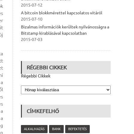
2015-07-12
ok
és
A bitcoin blokkmérettel kapcsolatos vitáról
2015-07-10
er
Bizalmas információk kerültek nyilvánosságra a
it
Bitstamp kirablásával kapcsolatban
új
2015-07-03
ta
tt
RÉGEBBI CIKKEK
zt
ni
Régebbi Cikkek
 a
ől
es
és
CÍMKEFELHŐ
 a
 a
ig
ALKALMAZÁS
BANK
BEFEKTETÉS
in