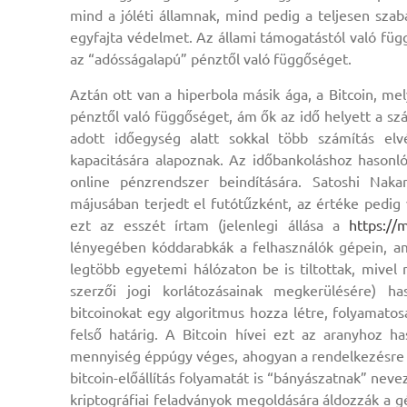
mind a jóléti államnak, mind pedig a teljesen szab
egyfajta védelmet. Az állami támogatástól való füg
az “adósságalapú” pénztől való függőséget.
Aztán ott van a hiperbola másik ága, a Bitcoin, mel
pénztől való függőséget, ám ők az idő helyett a s
adott időegység alatt sokkal több számítás elvé
kapacitására alapoznak. Az időbankoláshoz hasonlóa
online pénzrendszer beindítására. Satoshi Nak
májusában terjedt el futótűzként, az értéke pedig
ezt az esszét írtam (jelenlegi állása a
https://
lényegében kóddarabkák a felhasználók gépein, am
legtöbb egyetemi hálózaton be is tiltottak, mivel 
szerzői jogi korlátozásainak megkerülésére) 
bitcoinokat egy algoritmus hozza létre, folyamat
felső határig. A Bitcoin hívei ezt az aranyhoz ha
mennyiség éppúgy véges, ahogyan a rendelkezésre á
bitcoin-előállítás folyamatát is “bányászatnak” neve
kriptográfiai feladványok megoldására áldozzák a g