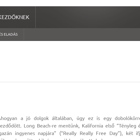
KEZDŐKNEK
ÉS ELADÁS
Ahogyan a jó dolgok általában, úgy ez is egy dobolókörr
ezdődött. Long Beach-re mentünk, Kalifornia első “Tényleg 
gazán ingyenes napjára” (“Really Really Free Day”), két if