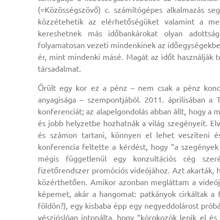
(=Közösségszövő) c. számítógépes alkalmazás se
közzétehetik az elérhetőségüket valamint a meg
kereshetnek más időbankárokat olyan adottsá
folyamatosan vezeti mindenkinek az időegységekbe
ér, mint mindenki másé. Magát az időt használják te
társadalmat.
Őrült egy kor ez a pénz – nem csak a pénz konce
anyagisága – szempontjából. 2011. áprilisában a 
konferenciát; az alapelgondolás abban állt, hogy a m
és jobb helyzetbe hozhatnák a világ szegényeit. Elv
és számon tartani, könnyen el lehet veszíteni 
konferencia feltette a kérdést, hogy “a szegények
mégis függetlenül egy konzultációs cég sze
fizetőrendszer promóciós videójához. Azt akarták, 
közérthetően. Amikor azonban megláttam a videójuk
képemet, akár a hangomat: patkányok cirkáltak a 
földön?), egy kisbaba épp egy negyeddolárost próbá
vészjóslóan intonálta, hogy “kórokozók lepik el