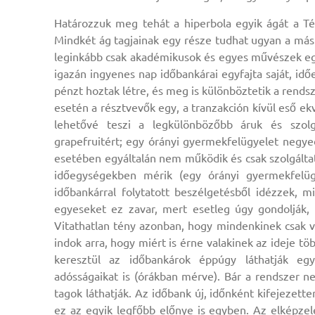
Határozzuk meg tehát a hiperbola egyik ágát a Tén
Mindkét ág tagjainak egy része tudhat ugyan a másik
leginkább csak akadémikusok és egyes művészek egy 
igazán ingyenes nap időbankárai egyfajta saját, id
pénzt hoztak létre, és meg is különböztetik a rend
esetén a résztvevők egy, a tranzakción kívül eső ek
lehetővé teszi a legkülönbözőbb áruk és szol
grapefruitért; egy órányi gyermekfelügyelet negyed
esetében egyáltalán nem működik és csak szolgáltat
időegységekben mérik (egy órányi gyermekfelügy
időbankárral folytatott beszélgetésből idézzek, 
egyeseket ez zavar, mert esetleg úgy gondolják,
Vitathatlan tény azonban, hogy mindenkinek csak v
indok arra, hogy miért is érne valakinek az ideje
keresztül az időbankárok éppúgy láthatják egy
adósságaikat is (órákban mérve). Bár a rendszer ne
tagok láthatják. Az időbank új, időnként kifejezett
ez az egyik legfőbb előnye is egyben. Az elképzelé