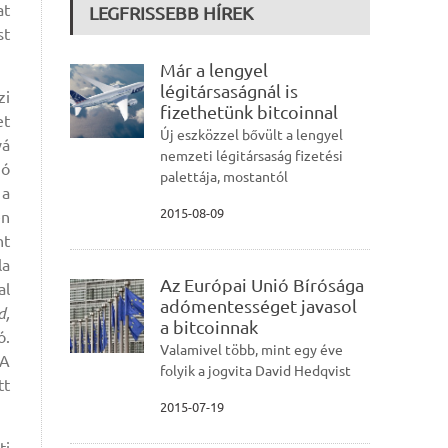
at
LEGFRISSEBB HÍREK
st
Már a lengyel
légitársaságnál is
zi
fizethetünk bitcoinnal
et
Új eszközzel bővült a lengyel
vá
nemzeti légitársaság fizetési
ió
palettája, mostantól
 a
2015-08-09
en
nt
la
Az Európai Unió Bírósága
al
adómentességet javasol
d,
a bitcoinnak
ó.
Valamivel több, mint egy éve
 A
folyik a jogvita David Hedqvist
tt
2015-07-19