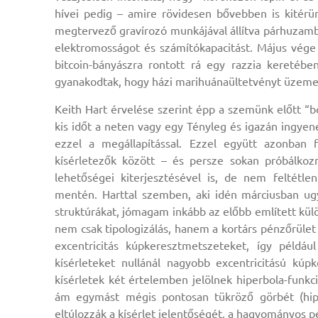
hívei pedig – amire rövidesen bővebben is kitérünk
megtervező gravírozó munkájával állítva párhuzamba
elektromosságot és számítókapacitást. Május vége 
bitcoin-bányászra rontott rá egy razzia keretébe
gyanakodtak, hogy házi marihuánaültetvényt üzemel
Keith Hart érvelése szerint épp a szemünk előtt “b
kis időt a neten vagy egy Tényleg és igazán ingyen
ezzel a megállapítással. Ezzel együtt azonban 
kísérletezők között – és persze sokan próbálko
lehetőségei kiterjesztésével is, de nem feltétl
mentén. Harttal szemben, aki idén márciusban ug
struktúrákat, jómagam inkább az előbb említett kül
nem csak tipologizálás, hanem a kortárs pénzőrület
excentricitás kúpkeresztmetszeteket, így példáu
kísérleteket nullánál nagyobb excentricitású kú
kísérletek két értelemben jelölnek hiperbola-funkc
ám egymást mégis pontosan tükröző görbét (hipe
eltúlozzák a kísérlet jelentőségét, a hagyományos p