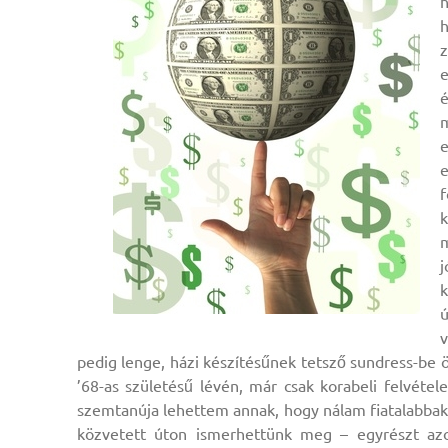
h
h
z
e
m
e
e
m
ú
pedig lenge, házi készítésűnek tetsző sundress-be ö
’68-as születésű lévén, már csak korabeli felvét
szemtanúja lehettem annak, hogy nálam fiatalabbak 
közvetett úton ismerhettünk meg – egyrészt azo