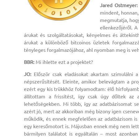
Jared Ostmeyer:
mindent, honnan, 
megmutatja, hogy a
ellenkezőjéről. A
árukat és szolgáltatásokat, kényelmes és áttekin
árukat a különböző bitcoinos üzletek forgalmazzá
tényleges forgalmazójához, ahl nyomban meg is vehe
BBR:
Mi ihlette ezt a projektet?
JO:
Először csak eladásokat akartam szimulálni a
népszerűsítését. Eleinte, amikor belevágtam a proj
ezért egy kis trükkhöz folyamodtam: élő hírfolyamb
állítottam a frissítést, így csak úgy dőltek a
lehetőségekben. Mi több, így az adatbázisomat 
azért jó, mert az akkoriban még bizony igen csenev
működik, és ennek megfelelően az adatbázisom is g
egy keresőmotort is. Májusban ennek még nem lett v
bármilyen találatot is egyáltalán – most azonban