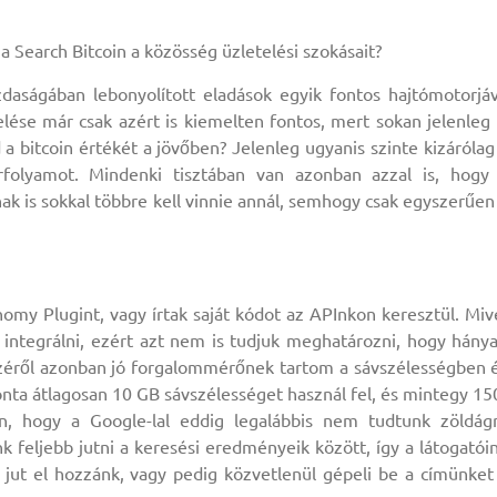
 Search Bitcoin a közösség üzletelési szokásait?
aságában lebonyolított eladások egyik fontos hajtómotorjá
lése már csak azért is kiemelten fontos, mert sokan jelenleg 
a bitcoin értékét a jövőben? Jelenleg ugyanis szinte kizárólag
árfolyamot. Mindenki tisztában van azonban azzal is, hogy
nak is sokkal többre kell vinnie annál, semhogy csak egyszerűen
omy Plugint, vagy írtak saját kódot az APInkon keresztül. Miv
integrálni, ezért azt nem is tudjuk meghatározni, hogy hány
széről azonban jó forgalommérőnek tartom a sávszélességben 
onta átlagosan 10 GB sávszélességet használ fel, és mintegy 15
an, hogy a Google-lal eddig legalábbis nem tudtunk zöldág
feljebb jutni a keresési eredményeik között, így a látogatói
 jut el hozzánk, vagy pedig közvetlenül gépeli be a címünket