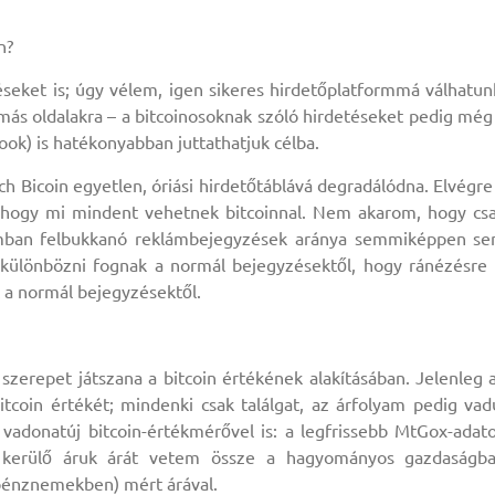
n?
eket is; úgy vélem, igen sikeres hirdetőplatformmá válhatun
más oldalakra – a bitcoinosoknak szóló hirdetéseket pedig még
ok) is hatékonyabban juttathatjuk célba.
h Bicoin egyetlen, óriási hirdetőtáblává degradálódna. Elvégre
hogy mi mindent vehetnek bitcoinnal. Nem akarom, hogy cs
lyamban felbukkanó reklámbejegyzések aránya semmiképpen s
 különbözni fognak a normál bejegyzésektől, hogy ránézésre 
 a normál bejegyzésektől.
zerepet játszana a bitcoin értékének alakításában. Jelenleg 
oin értékét; mindenki csak találgat, az árfolyam pedig vad
 vadonatúj bitcoin-értékmérővel is: a legfrissebb MtGox-adat
a kerülő áruk árát vetem össze a hagyományos gazdaságb
pénznemekben) mért árával.