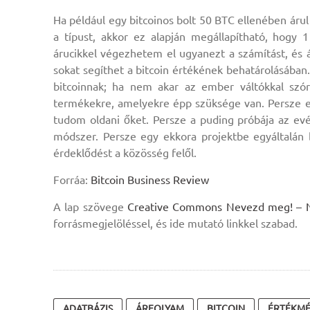
Ha például egy bitcoinos bolt 50 BTC ellenében áru
a típust, akkor ez alapján megállapítható, hogy
árucikkel végezhetem el ugyanezt a számítást, és
sokat segíthet a bitcoin értékének behatárolásában.
bitcoinnak; ha nem akar az ember váltókkal szóra
termékekre, amelyekre épp szüksége van. Persze 
tudom oldani őket. Persze a puding próbája az evé
módszer. Persze egy ekkora projektbe egyáltalán 
érdeklődést a közösség felől.
Forráa:
Bitcoin Business Review
A lap szövege
Creative Commons Nevezd meg! – Ne 
forrásmegjelöléssel, és ide mutató linkkel szabad.
ADATBÁZIS
ÁRFOLYAM
BITCOIN
ÉRTÉKM