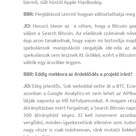
bármit, sült hústól Apple MacBookig.
BBR:
Meglátásod szerint hogyan változtathatja meg a
JO:
Hosszú távon az a célom, hogy a Bitcoin gazd
váljon a Search Bitcoin. Az eladások számának növe
épp azon tanakodnak, hogy vajon mi biztosítja majd 
spekulánsok manipulációi rángatják ide-oda az 
spekulánsok sem lesznek itt örökké, ezért a Bitcoin
váltók egy árucikke legyen.
BBR: Eddig mekkora az érdeklődés a projekt iránt?
JO:
Elég jelentős. Sok weboldal vette át a BTC Econ
azonban a Google Analytics-et nem lehet az APIba 
látják naponta az élő hírfolyamunkat. A magam ré
átirányításban mért forgalmat; a Search Bitcoin nap
500 átirányítást végez. El kell ismernem azonb
vergődni; minden igyekezetünk ellenére sem tudunk 
nagy része is csak máshonnan, ránk mutató linkkel