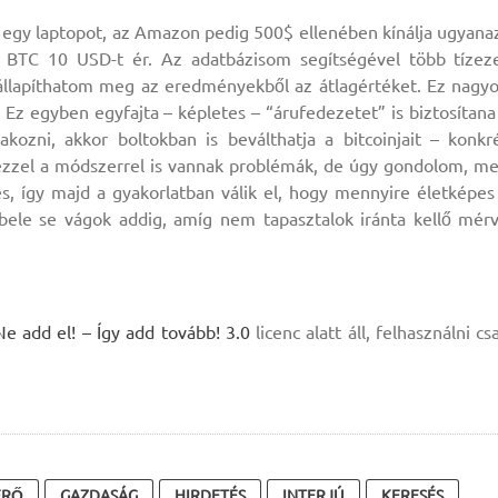
l egy laptopot, az Amazon pedig 500$ ellenében kínálja ugyana
 1 BTC 10 USD-t ér. Az adatbázisom segítségével több tízez
 állapíthatom meg az eredményekből az átlagértéket. Ez nagy
 Ez egyben egyfajta – képletes – “árufedezetet” is biztosítana
kozni, akkor boltokban is beválthatja a bitcoinjait – konkr
ezzel a módszerrel is vannak problémák, de úgy gondolom, m
s, így majd a gyakorlatban válik el, hogy mennyire életképes
bele se vágok addig, amíg nem tapasztalok iránta kellő mér
add el! – Így add tovább! 3.0
licenc alatt áll, felhasználni cs
ÉRŐ
GAZDASÁG
HIRDETÉS
INTERJÚ
KERESÉS