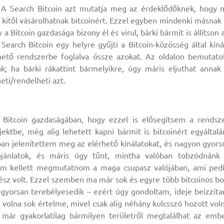
A Search Bitcoin azt mutatja meg az érdeklődőknek, hogy 
kitől vásárolhatnak bitcoinért. Ezzel egyben mindenki másnak 
 Bitcoin gazdasága bizony él és virul, bárki bármit is állítson 
 Search Bitcoin egy helyre gyűjti a Bitcoin-közösség által kíná
thető rendszerbe foglalva össze azokat. Az oldalon bemutato
k; ha bárki rákattint bármelyikre, úgy máris eljuthat annak
ti/rendelheti azt.
 Bitcoin gazdaságában, hogy ezzel is elősegítsem a rendsz
ektbe, még alig lehetett kapni bármit is bitcoinért egyáltalá
an jelenítettem meg az elérhető kínálatokat, és nagyon gyors
z ajánlatok, és máris úgy tűnt, mintha valóban tobzódnánk
sem kellett megmutatnom a maga csupasz valójában, ami ped
ész volt. Ezzel szemben ma már sok és egyre több bitcoinos bo
yorsan terebélyesedik – ezért úgy gondoltam, ideje beizzíta
olna sok értelme, mivel csak alig néhány kulcsszó hozott vol
 már gyakorlatilag bármilyen területről megtalálhat az emb