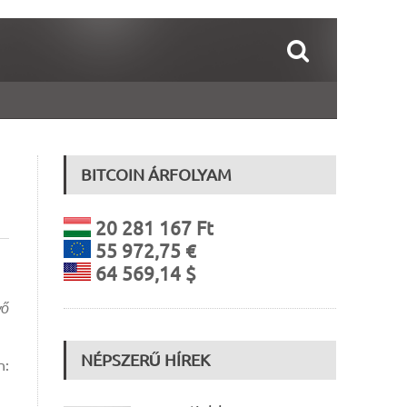
BITCOIN ÁRFOLYAM
20 281 167 Ft
55 972,75 €
64 569,14 $
vő
NÉPSZERŰ HÍREK
n: