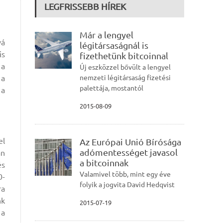
LEGFRISSEBB HÍREK
Már a lengyel
vá
légitársaságnál is
is
fizethetünk bitcoinnal
 a
Új eszközzel bővült a lengyel
 a
nemzeti légitársaság fizetési
palettája, mostantól
 a
2015-08-09
el
Az Európai Unió Bírósága
adómentességet javasol
an
a bitcoinnak
és
Valamivel több, mint egy éve
0-
folyik a jogvita David Hedqvist
ra
nk
2015-07-19
 a