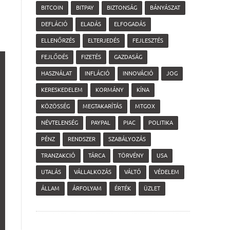
BITCOIN
BITPAY
BIZTONSÁG
BÁNYÁSZAT
DEFLÁCIÓ
ELADÁS
ELFOGADÁS
ELLENŐRZÉS
ELTERJEDÉS
FEJLESZTÉS
FEJLŐDÉS
FIZETÉS
GAZDASÁG
HASZNÁLAT
INFLÁCIÓ
INNOVÁCIÓ
JOG
KERESKEDELEM
KORMÁNY
KÍNA
KÖZÖSSÉG
MEGTAKARÍTÁS
MTGOX
NÉVTELENSÉG
PAYPAL
PIAC
POLITIKA
PÉNZ
RENDSZER
SZABÁLYOZÁS
TRANZAKCIÓ
TÁRCA
TÖRVÉNY
USA
UTALÁS
VÁLLALKOZÁS
VÁLTÓ
VÉDELEM
ÁLLAM
ÁRFOLYAM
ÉRTÉK
ÜZLET