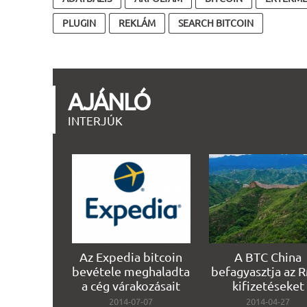
PLUGIN
REKLÁM
SEARCH BITCOIN
AJÁNLÓ
INTERJÚK
Az Expedia bitcoin
A BTC China
bevétele meghaladta
befagyasztja az 
a cég várakozásait
kifizetéseket
2014-07-07
2014-04-27