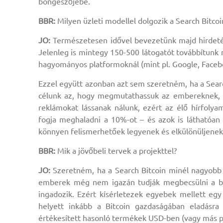
böngészőjébe.
BBR:
Milyen üzleti modellel dolgozik a Search Bitcoi
JO:
Természetesen idővel bevezetünk majd hirdetés
Jelenleg is mintegy 150-500 látogatót továbbítunk 
hagyományos platformoknál (mint pl. Google, Facebo
Ezzel együtt azonban azt sem szeretném, ha a Searc
célunk az, hogy megmutathassuk az embereknek, 
reklámokat lássanak nálunk, ezért az élő hírfo
fogja meghaladni a 10%-ot – és azok is láthatóan
könnyen felismerhetőek legyenek és elkülönüljenek
BBR:
Mik a jövőbeli tervek a projekttel?
JO:
Szeretném, ha a Search Bitcoin minél nagyobb s
emberek még nem igazán tudják megbecsülni a bitc
ingadozik. Ezért kísérletezek egyebek mellett egy
helyett inkább a Bitcoin gazdaságában eladásr
értékesített hasonló termékek USD-ben (vagy más 