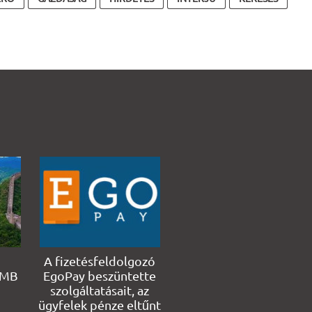
A fizetésfeldolgozó
RMB
EgoPay beszüntette
szolgáltatásait, az
ügyfelek pénze eltűnt