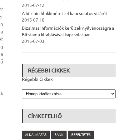
2015-07-12
zt
A bitcoin blokkmérettel kapcsolatos vitáról
er
2015-07-10
on
Bizalmas információk kerültek nyilvánosságra a
 a
Bitstamp kirablásával kapcsolatban
ét
2015-07-03
eg
 a
vű
RÉGEBBI CIKKEK
Régebbi Cikkek
ak
CÍMKEFELHŐ
ALKALMAZÁS
BANK
BEFEKTETÉS