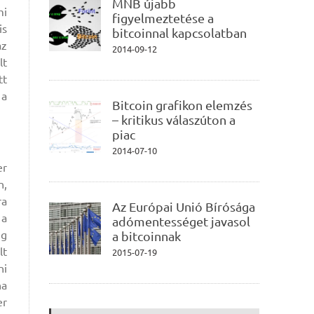
MNB újabb
mi
figyelmeztetése a
is
bitcoinnal kapcsolatban
az
2014-09-12
lt
tt
 a
Bitcoin grafikon elemzés
– kritikus válaszúton a
piac
2014-07-10
er
n,
ra
Az Európai Unió Bírósága
 a
adómentességet javasol
ig
a bitcoinnak
lt
2015-07-19
ni
na
er