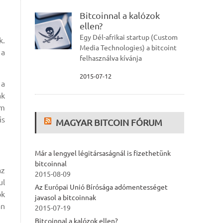
Bitcoinnal a kalózok
ellen?
Egy Dél-afrikai startup (Custom
k.
Media Technologies) a bitcoint
 a
felhasználva kívánja
2015-07-12
 a
ak
em
is
MAGYAR BITCOIN FÓRUM
Már a lengyel légitársaságnál is fizethetünk
bitcoinnal
az
2015-08-09
ul
Az Európai Unió Bírósága adómentességet
ok
javasol a bitcoinnak
an
2015-07-19
Bitcoinnal a kalózok ellen?