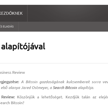
KEZDŐKNEK
ÉS ELADÁS
 alapítójával
usiness Review
gjegyzése:
A Bitcoin gazdaságának kulcsembereit sorra ve
 első alanya Jared Ostmeyer, a
Search Bitcoin
alapítója.
 Review:
Köszönjük a lehetőséget. Kezdjük talán az elejé
Search Bitcoin?