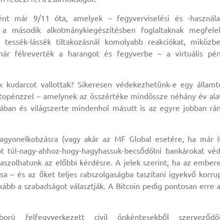
t már 9/11 óta, amelyek – fegyverviselési és -használa
a második alkotmánykiegészítésben foglaltaknak megfele
 tessék-lássék tiltakozásnál komolyabb reakciókat, miközb
ár félreverték a harangot és fegyverbe – a virtuális pé
iak kudarcot vallottak? Sikeresen védekezhetünk-e egy államt
iptopénzzel – amelynek az összértéke mindössze néhány év ala
kában és világszerte mindenhol másutt is az egyre jobban rá
vagyonelkobzásra (vagy akár az MF Global esetére, ha már i
pt túl-nagy-ahhoz-hogy-hagyhassuk-becsődölni bankárokat vé
aszolhatunk az előbbi kérdésre. A jelek szerint, ha az ember
a – és az őket teljes rabszolgaságba taszítani igyekvő korru
nkább a szabadságot választják. A Bitcoin pedig pontosan erre 
orú felfegyverkezett civil önkéntesekből szerveződö