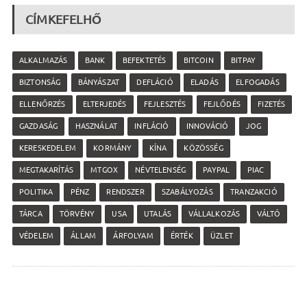
CÍMKEFELHŐ
ALKALMAZÁS
BANK
BEFEKTETÉS
BITCOIN
BITPAY
BIZTONSÁG
BÁNYÁSZAT
DEFLÁCIÓ
ELADÁS
ELFOGADÁS
ELLENŐRZÉS
ELTERJEDÉS
FEJLESZTÉS
FEJLŐDÉS
FIZETÉS
GAZDASÁG
HASZNÁLAT
INFLÁCIÓ
INNOVÁCIÓ
JOG
KERESKEDELEM
KORMÁNY
KÍNA
KÖZÖSSÉG
MEGTAKARÍTÁS
MTGOX
NÉVTELENSÉG
PAYPAL
PIAC
POLITIKA
PÉNZ
RENDSZER
SZABÁLYOZÁS
TRANZAKCIÓ
TÁRCA
TÖRVÉNY
USA
UTALÁS
VÁLLALKOZÁS
VÁLTÓ
VÉDELEM
ÁLLAM
ÁRFOLYAM
ÉRTÉK
ÜZLET