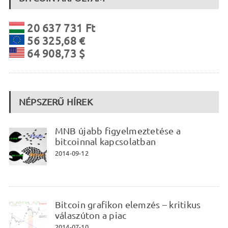
20 637 731 Ft
56 325,68 €
64 908,73 $
NÉPSZERŰ HÍREK
MNB újabb figyelmeztetése a
bitcoinnal kapcsolatban
2014-09-12
Bitcoin grafikon elemzés – kritikus
válaszúton a piac
2014-07-10