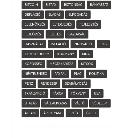
BITCOIN
BITPAY
BIZTONSÁG
BÁNYÁSZAT
DEFLÁCIÓ
ELADÁS
ELFOGADÁS
ELLENŐRZÉS
ELTERJEDÉS
FEJLESZTÉS
FEJLŐDÉS
FIZETÉS
GAZDASÁG
HASZNÁLAT
INFLÁCIÓ
INNOVÁCIÓ
JOG
KERESKEDELEM
KORMÁNY
KÍNA
KÖZÖSSÉG
MEGTAKARÍTÁS
MTGOX
NÉVTELENSÉG
PAYPAL
PIAC
POLITIKA
PÉNZ
RENDSZER
SZABÁLYOZÁS
TRANZAKCIÓ
TÁRCA
TÖRVÉNY
USA
UTALÁS
VÁLLALKOZÁS
VÁLTÓ
VÉDELEM
ÁLLAM
ÁRFOLYAM
ÉRTÉK
ÜZLET