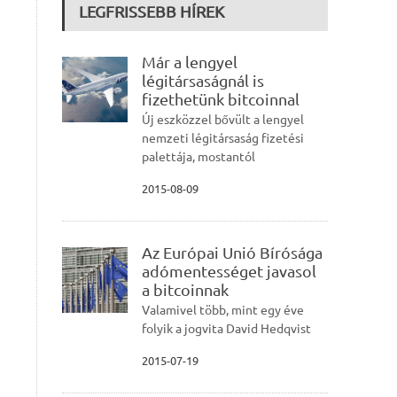
LEGFRISSEBB HÍREK
Már a lengyel
légitársaságnál is
fizethetünk bitcoinnal
Új eszközzel bővült a lengyel
nemzeti légitársaság fizetési
palettája, mostantól
2015-08-09
Az Európai Unió Bírósága
adómentességet javasol
a bitcoinnak
Valamivel több, mint egy éve
folyik a jogvita David Hedqvist
2015-07-19