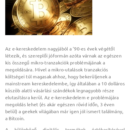
Az e-kereskedelem nagyjából a ’90-es évek végétől
létezik, és szereplői jóformán azóta várnak az egészen
kis összegű mikro-tranzakciók problémájának a
megoldására. Mivel a mikro-utalások tranzakciós
költségei túl magasak ahhoz, hogy bekerüljenek a
mainstream kereskedelembe, így általában a 10 dolláros
küszöb alatti vásárlási szándékok legnagyobb része
elutasításra kerül. Az e-kereskedelem e problémájára
megoldás lehet (és akár egészen rövid időn, 3 éven
belül) a geekek világában már igen jól ismert találmány,
a Bitcoin.
A különböző digitális termékek értékesítésével