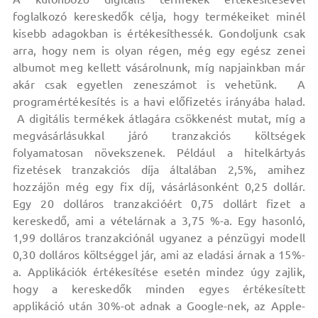
foglalkozó kereskedők célja, hogy termékeiket minél
kisebb adagokban is értékesíthessék. Gondoljunk csak
arra, hogy nem is olyan régen, még egy egész zenei
albumot meg kellett vásárolnunk, míg napjainkban már
akár csak egyetlen zeneszámot is vehetünk. A
programértékesítés is a havi előfizetés irányába halad.
A digitális termékek átlagára csökkenést mutat, míg a
megvásárlásukkal járó tranzakciós költségek
folyamatosan növekszenek. Például a hitelkártyás
fizetések tranzakciós díja általában 2,5%, amihez
hozzájön még egy fix díj, vásárlásonként 0,25 dollár.
Egy 20 dolláros tranzakcióért 0,75 dollárt fizet a
kereskedő, ami a vételárnak a 3,75 %-a. Egy hasonló,
1,99 dolláros tranzakciónál ugyanez a pénzügyi modell
0,30 dolláros költséggel jár, ami az eladási árnak a 15%-
a. Applikációk értékesítése esetén mindez úgy zajlik,
hogy a kereskedők minden egyes értékesített
applikáció után 30%-ot adnak a Google-nek, az Apple-