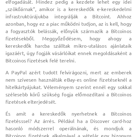
elfogadását. Mindez pedig a kezdete lehet egy idei
„szökőárnak”, amikor is a kereskedők e-kereskedelmi
infrastruktúrájukba integrálják a Bitcoint. Ahhoz
azonban, hogy ez a piac működni tudjon, az is kell, hogy
a fogyasztók belássák, előnyük származik a Bitcoinos
fizetésekből. Meggyőződésem, hogy ahogy a
kereskedők harcba szálltak mikro-utalásos ajánlataik
igazáért, úgy fogják vásárlóikat ennek megoldásaként a
Bitcoinos fizetések felé terelni.
A PayPal azért tudott felvirágozni, mert az emberek
nem szívesen használták eBay-es online fizetéseknél a
hitelkártyájukat. Véleményem szerint ennél egy sokkal
szélesebb körű szükség fogja előmozdítani a Bitcoinos
fizetések elterjedését.
És amit a kereskedők nyerhetnek a Bitcoinos
fizetésssel? Az árrés. Például ha a Discover card-hoz
hasonló módszerrel operálnának, és mondjuk a
Bitcoinos fizetések alkalmával a vételár egy bizonyos