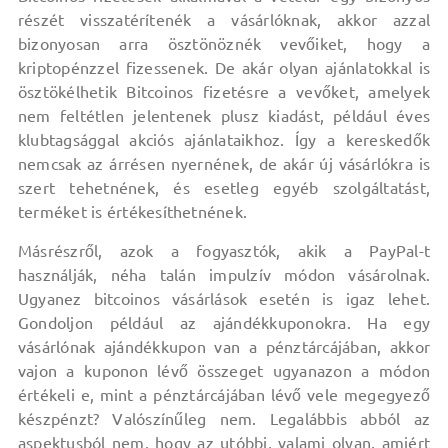
részét visszatérítenék a vásárlóknak, akkor azzal
bizonyosan arra ösztönöznék vevőiket, hogy a
kriptopénzzel fizessenek. De akár olyan ajánlatokkal is
ösztökélhetik Bitcoinos fizetésre a vevőket, amelyek
nem feltétlen jelentenek plusz kiadást, például éves
klubtagsággal akciós ajánlataikhoz. Így a kereskedők
nemcsak az árrésen nyernének, de akár új vásárlókra is
szert tehetnének, és esetleg egyéb szolgáltatást,
terméket is értékesíthetnének.
Másrészről, azok a fogyasztók, akik a PayPal-t
használják, néha talán impulzív módon vásárolnak.
Ugyanez bitcoinos vásárlások esetén is igaz lehet.
Gondoljon például az ajándékkuponokra. Ha egy
vásárlónak ajándékkupon van a pénztárcájában, akkor
vajon a kuponon lévő összeget ugyanazon a módon
értékeli e, mint a pénztárcájában lévő vele megegyező
készpénzt? Valószínűleg nem. Legalábbis abból az
aspektusból nem, hogy az utóbbi, valami olyan, amiért