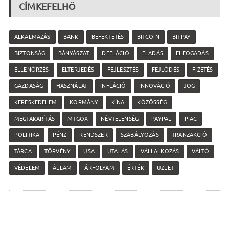
CÍMKEFELHŐ
ALKALMAZÁS
BANK
BEFEKTETÉS
BITCOIN
BITPAY
BIZTONSÁG
BÁNYÁSZAT
DEFLÁCIÓ
ELADÁS
ELFOGADÁS
ELLENŐRZÉS
ELTERJEDÉS
FEJLESZTÉS
FEJLŐDÉS
FIZETÉS
GAZDASÁG
HASZNÁLAT
INFLÁCIÓ
INNOVÁCIÓ
JOG
KERESKEDELEM
KORMÁNY
KÍNA
KÖZÖSSÉG
MEGTAKARÍTÁS
MTGOX
NÉVTELENSÉG
PAYPAL
PIAC
POLITIKA
PÉNZ
RENDSZER
SZABÁLYOZÁS
TRANZAKCIÓ
TÁRCA
TÖRVÉNY
USA
UTALÁS
VÁLLALKOZÁS
VÁLTÓ
VÉDELEM
ÁLLAM
ÁRFOLYAM
ÉRTÉK
ÜZLET