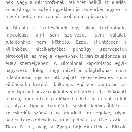
nek, vagy a Microsoft-nak, tekintet nélkül az eladási
árra. Ahogy az üzleti ügyekben jártas ember, úgy ön is
megértheti, miért van hát probléma a piacokon.
A Bitcoin a fizetéseknek egy olyan technológiai
megoldása, ami sem szervezeti, sem vállalati
tulajdonhoz nem köthető. Ezzel ellentétben a
különböző hitelkártyákat pénzügyi szervezetek
birtokolják, és még a PayPal-nak is van tulajdonosa az
eBay személyében. A Bitcoinnal kapcsolatos egyik
nagyszerű dolog, hogy mivel a világhálónak nincs
tulajdonosa, így az ott zajlott kereskedésnek sincs
különösebb kezelési költsége. Egészen pontosan, az
ilyen típusú tranzakciók költsége 0,25% és 1,5 % között
mozog, mindenféle járulékos fix költség nélkül. Tehát
az ilyen típusú fizetések sokkal kedvezőbbek a
kereskedők számára is. Mindezt mérlegelve, olyan
neves kereskedések is, mint például az Overstock, a
Tiger Direct, vagy a Zynga bejelentették a Bitcoin