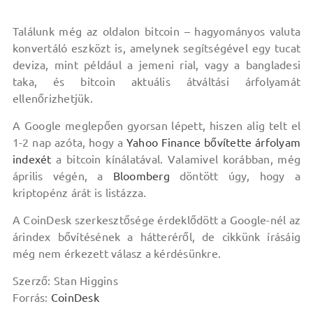
Találunk még az oldalon bitcoin – hagyományos valuta
konvertáló eszközt is, amelynek segítségével egy tucat
deviza, mint például a jemeni rial, vagy a bangladesi
taka, és bitcoin aktuális átváltási árfolyamát
ellenőrizhetjük.
A Google meglepően gyorsan lépett, hiszen alig telt el
1-2 nap azóta, hogy a
Yahoo Finance bővítette árfolyam
indexét
a bitcoin kínálatával. Valamivel korábban, még
április végén, a
Bloomberg
döntött úgy, hogy a
kriptopénz árát is listázza.
A CoinDesk szerkesztősége érdeklődött a Google-nél az
árindex bővítésének a hátteréről, de cikkünk írásáig
még nem érkezett válasz a kérdésünkre.
Szerző: Stan Higgins
Forrás:
CoinDesk