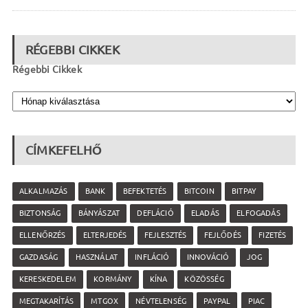
RÉGEBBI CIKKEK
Régebbi Cikkek
CÍMKEFELHŐ
ALKALMAZÁS
BANK
BEFEKTETÉS
BITCOIN
BITPAY
BIZTONSÁG
BÁNYÁSZAT
DEFLÁCIÓ
ELADÁS
ELFOGADÁS
ELLENŐRZÉS
ELTERJEDÉS
FEJLESZTÉS
FEJLŐDÉS
FIZETÉS
GAZDASÁG
HASZNÁLAT
INFLÁCIÓ
INNOVÁCIÓ
JOG
KERESKEDELEM
KORMÁNY
KÍNA
KÖZÖSSÉG
MEGTAKARÍTÁS
MTGOX
NÉVTELENSÉG
PAYPAL
PIAC