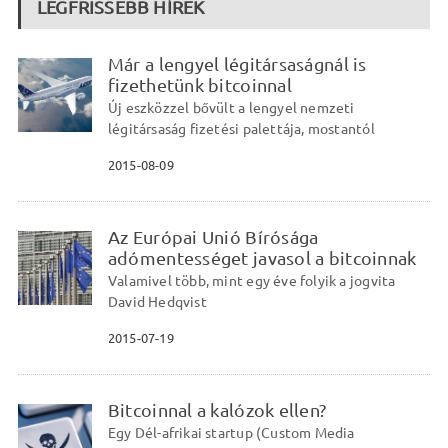
LEGFRISSEBB HÍREK
Már a lengyel légitársaságnál is
fizethetünk bitcoinnal
Új eszközzel bővült a lengyel nemzeti
légitársaság fizetési palettája, mostantól
2015-08-09
Az Európai Unió Bírósága
adómentességet javasol a bitcoinnak
Valamivel több, mint egy éve folyik a jogvita
David Hedqvist
2015-07-19
Bitcoinnal a kalózok ellen?
Egy Dél-afrikai startup (Custom Media