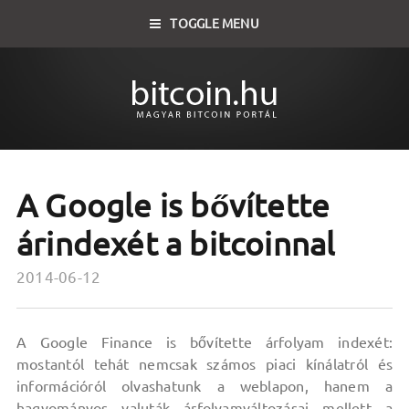
TOGGLE MENU
A Google is bővítette
árindexét a bitcoinnal
2014-06-12
A Google Finance is bővítette árfolyam indexét:
mostantól tehát nemcsak számos piaci kínálatról és
információról olvashatunk a weblapon, hanem a
hagyományos valuták árfolyamváltozásai mellett a