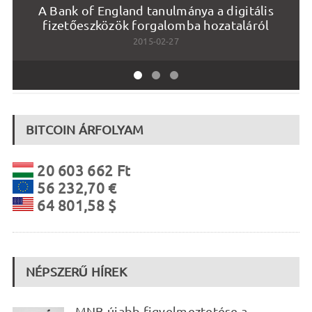
A Bank of England tanulmánya a digitális
fizetőeszközök forgalomba hozataláról
2015-02-27
BITCOIN ÁRFOLYAM
20 603 662 Ft
56 232,70 €
64 801,58 $
NÉPSZERŰ HÍREK
MNB újabb figyelmeztetése a