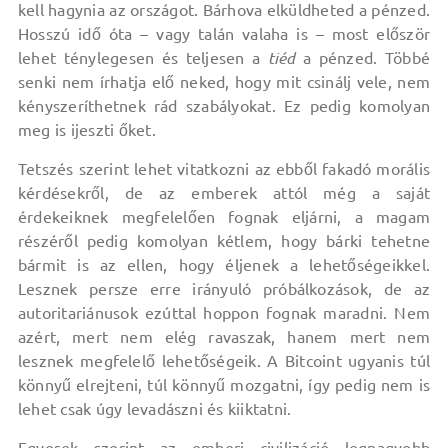
kell hagynia az országot. Bárhova elküldheted a pénzed.
Hosszú idő óta – vagy talán valaha is – most először
lehet ténylegesen és teljesen a
tiéd
a pénzed. Többé
senki nem írhatja elő neked, hogy mit csinálj vele, nem
kényszeríthetnek rád szabályokat. Ez pedig komolyan
meg is ijeszti őket.
Tetszés szerint lehet vitatkozni az ebből fakadó morális
kérdésekről, de az emberek attól még a saját
érdekeiknek megfelelően fognak eljárni, a magam
részéről pedig komolyan kétlem, hogy bárki tehetne
bármit is az ellen, hogy éljenek a lehetőségeikkel.
Lesznek persze erre irányuló próbálkozások, de az
autoritariánusok ezúttal hoppon fognak maradni. Nem
azért, mert nem elég ravaszak, hanem mert nem
lesznek megfelelő lehetőségeik. A Bitcoint ugyanis túl
könnyű elrejteni, túl könnyű mozgatni, így pedig nem is
lehet csak úgy levadászni és kiiktatni.