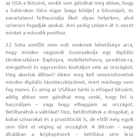
az USA a Bitcoint, senkit sem gátolhat meg abban, hogy
a határokon túlra vigye (vagy küldje) a bitcoinjait, és
zavartalanul felhasználja őket olyan helyeken, ahol
szívesen fogadják azokat. Ami pedig szépen át is vezet
minket a második ponthoz.
2.) Soha ezelőtt nem volt senkinek lehetősége arra,
hogy minden vagyonát összepakolja egy digitális
tárolóeszközre (laptopra, mobiltelefonra, pendrive-ra,
miegyébre) és egyszerűen kisétáljon vele az országból.
Meg akartok állítani? Akkor meg kell semmisítenetek
minden digitális tárolóeszközömet, mert máshogy nem
fog menni. És amíg az USÁban bárki is elfogad bitcoint,
addig abban sem gátolhat meg senki, hogy fel is
használjam – vagy hogy elhagyjam az országot.
Betiltanátok a váltókat? Nos, betiltottátok a drogokat, a
kubai szivarokat és a prostitúciót is, de ettől még egyik
sem tűnt el végleg az országból. A Bitcoin – vagy
általában a kriptopénzek – betiltása sem lesz