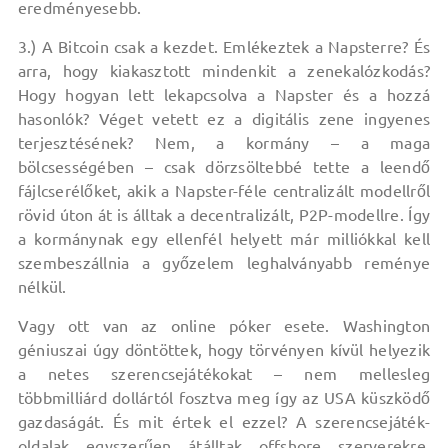
eredményesebb.
3.) A Bitcoin csak a kezdet. Emlékeztek a Napsterre? És
arra, hogy kiakasztott mindenkit a zenekalózkodás?
Hogy hogyan lett lekapcsolva a Napster és a hozzá
hasonlók? Véget vetett ez a digitális zene ingyenes
terjesztésének? Nem, a kormány – a maga
bölcsességében – csak dörzsöltebbé tette a leendő
fájlcserélőket, akik a Napster-féle centralizált modellről
rövid úton át is álltak a decentralizált, P2P-modellre. Így
a kormánynak egy ellenfél helyett már milliókkal kell
szembeszállnia a győzelem leghalványabb reménye
nélkül.
Vagy ott van az online póker esete. Washington
géniuszai úgy döntöttek, hogy törvényen kívül helyezik
a netes szerencsejátékokat – nem mellesleg
többmilliárd dollártól fosztva meg így az USA küszködő
gazdaságát. És mit értek el ezzel? A szerencsejáték-
oldalak egyszerűen átálltak offshore szerverekre,