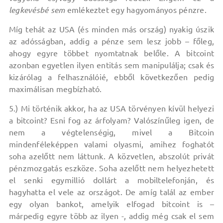
legkevésbé sem
emlékeztet egy hagyományos pénzre.
Míg tehát az USA (és minden más ország) nyakig úszik
az adósságban, addig a pénze sem lesz jobb – főleg,
ahogy egyre többet nyomtatnak belőle. A bitcoint
azonban egyetlen ilyen entitás sem manipulálja; csak és
kizárólag a felhasználóié, ebből következően pedig
maximálisan megbízható.
5.) Mi történik akkor, ha az USA törvényen kívül helyezi
a bitcoint? Esni fog az árfolyam? Valószínűleg igen, de
nem a végtelenségig, mivel a Bitcoin
mindenféleképpen valami olyasmi, amihez foghatót
soha azelőtt nem láttunk. A közvetlen, abszolút privát
pénzmozgatás eszköze. Soha azelőtt nem helyezhetett
el senki egymillió dollárt a mobiltelefonján, és
hagyhatta el vele az országot. De amíg talál az ember
egy olyan bankot, amelyik elfogad bitcoint is –
márpedig egyre több az ilyen -, addig még csak el sem