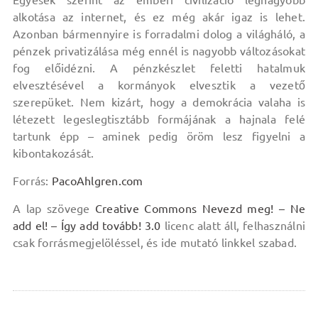
Egyesek szerint az emberi civilizáció legnagyobb
alkotása az internet, és ez még akár igaz is lehet.
Azonban bármennyire is forradalmi dolog a világháló, a
pénzek privatizálása még ennél is nagyobb változásokat
fog előidézni. A pénzkészlet feletti hatalmuk
elvesztésével a kormányok elvesztik a vezető
szerepüket. Nem kizárt, hogy a demokrácia valaha is
létezett legeslegtisztább formájának a hajnala felé
tartunk épp – aminek pedig öröm lesz figyelni a
kibontakozását.
Forrás:
PacoAhlgren.com
A lap szövege
Creative Commons Nevezd meg! – Ne
add el! – Így add tovább! 3.0
licenc alatt áll, felhasználni
csak forrásmegjelöléssel, és ide mutató linkkel szabad.