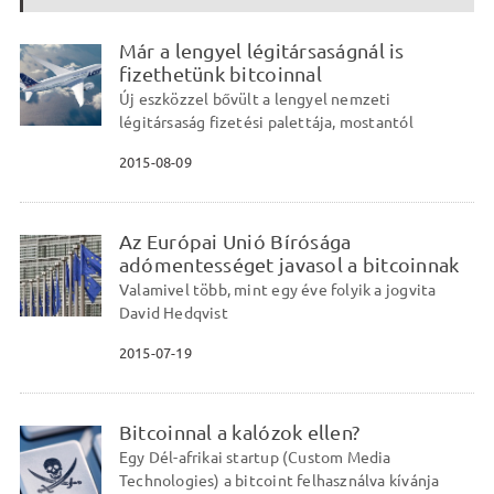
Már a lengyel légitársaságnál is
fizethetünk bitcoinnal
Új eszközzel bővült a lengyel nemzeti
légitársaság fizetési palettája, mostantól
2015-08-09
Az Európai Unió Bírósága
adómentességet javasol a bitcoinnak
Valamivel több, mint egy éve folyik a jogvita
David Hedqvist
2015-07-19
Bitcoinnal a kalózok ellen?
Egy Dél-afrikai startup (Custom Media
Technologies) a bitcoint felhasználva kívánja