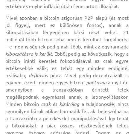
értékének enyhe infláció útján fenntartott illúzióját.
Mivel azonban a bitcoin szigorúan P2P alapú (és most
jól figyelj, mert ez különösen fontos), annak a
kibocsátásában lényegében bárki részt vehet. 21
milliónál több bitcoin soha nem is kerülhet forgalomba
– e mennyiségnek pedig már több, mint az egyharmada
kibocsátásra is került
. Ebből pedig az következik, hogy a
bitcoin iránti kereslet fokozódásával az csak egyre
értékesebbé válik; ez tehát egy minden eddiginél
reálisabb,
deflációs
pénz. Mivel pedig decentralizált is
egyben, ezért minden egyes bitcoin
pontosan
annyit ér,
amennyiben a tranzakcióban érintett felek
megállapodnak egymással annak a lebonyolításakor.
Minden bitcoin
csak és kizárólag
a tulajdonosáé; nincs
semmilyen bürokratikus harmadik fél, aki beleszólhatna
a tranzakcióba a pénzkészlet manipulálásával. Így tehát
a bitcoinokat a piac összes résztvevőjének teljes
vagyona és/vagy adóssága fedezi. Engem ez
a