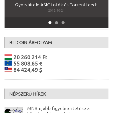
Gyorshírek: ASIC fotók és TorrentLeech
2012-10-21
BITCOIN ÁRFOLYAM
20 260 214 Ft
55 808,65 €
64 424,49 $
NÉPSZERŰ HÍREK
MNB újabb figyelmeztetése a