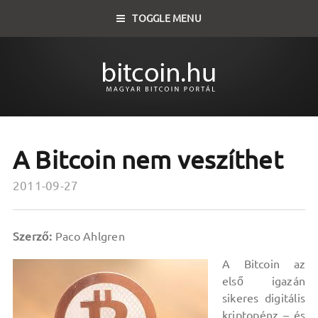
TOGGLE MENU
A Bitcoin nem veszíthet
2011-09-27
Szerző:
Paco Ahlgren
A Bitcoin az
első igazán
sikeres digitális
kriptopénz – és