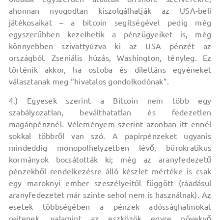
ahonnan nyugodtan kiszolgálhatják az USA-beli
játékosaikat – a bitcoin segítségével pedig még
egyszerűbben kezelhetik a pénzügyeiket is, még
könnyebben szivattyúzva ki az USA pénzét az
országból. Zseniális húzás, Washington, tényleg. Ez
történik akkor, ha ostoba és dilettáns egyéneket
választanak meg “hivatalos gondolkodónak”.
4.) Egyesek szerint a Bitcoin nem több egy
szabályozatlan, beválthatatlan és fedezetlen
magánpénznél. Véleményem szerint azonban itt ennél
sokkal többről van szó. A papírpénzeket ugyanis
mindeddig monopolhelyzetben lévő, bürokratikus
kormányok bocsátották ki; még az aranyfedezetű
pénzekből rendelkezésre álló készlet mértéke is csak
egy maroknyi ember szeszélyeitől függött (ráadásul
aranyfedezetet már szinte sehol nem is használnak). Az
esetek többségében a pénzek adóssághalmokat
rejtenek, valamint az eszközök egyre növekvő