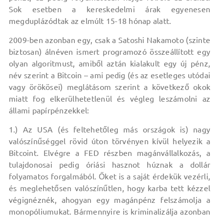
Sok esetben a kereskedelmi árak egyenesen
megduplázódtak az elmúlt 15-18 hónap alatt.
2009-ben azonban egy, csak a Satoshi Nakamoto (szinte
biztosan) álnéven ismert programozó összeállított egy
olyan algoritmust, amiből aztán kialakult egy új pénz,
név szerint a Bitcoin – ami pedig (és az esetleges utódai
vagy örökösei) meglátásom szerint a következő okok
miatt fog elkerülhetetlenül és végleg leszámolni az
állami papírpénzekkel:
1.) Az USA (és feltehetőleg más országok is) nagy
valószínűséggel rövid úton törvényen kívül helyezik a
Bitcoint. Elvégre a FED részben magánvállalkozás, a
tulajdonosai pedig óriási hasznot húznak a dollár
folyamatos forgalmából. Őket is a saját érdekük vezérli,
és meglehetősen valószínűtlen, hogy karba tett kézzel
végignéznék, ahogyan egy magánpénz felszámolja a
monopóliumukat. Bármennyire is kriminalizálja azonban