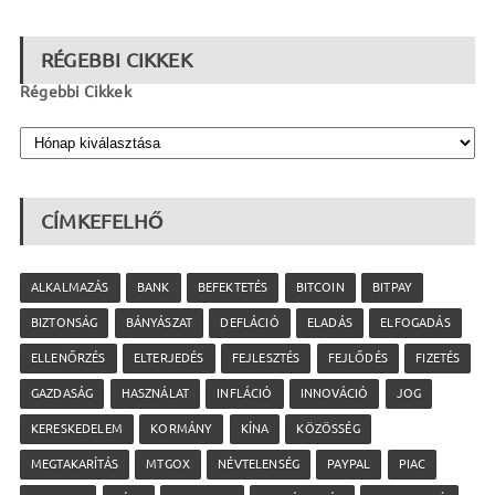
RÉGEBBI CIKKEK
Régebbi Cikkek
CÍMKEFELHŐ
ALKALMAZÁS
BANK
BEFEKTETÉS
BITCOIN
BITPAY
BIZTONSÁG
BÁNYÁSZAT
DEFLÁCIÓ
ELADÁS
ELFOGADÁS
ELLENŐRZÉS
ELTERJEDÉS
FEJLESZTÉS
FEJLŐDÉS
FIZETÉS
GAZDASÁG
HASZNÁLAT
INFLÁCIÓ
INNOVÁCIÓ
JOG
KERESKEDELEM
KORMÁNY
KÍNA
KÖZÖSSÉG
MEGTAKARÍTÁS
MTGOX
NÉVTELENSÉG
PAYPAL
PIAC