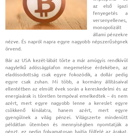
az első igazi
fenyegetés a
versenyellenes,
monopolizált
állami pénzekre
nézve. És napról napra egyre nagyobb népszerűségnek
örvend.
Bár az USA kezét-lábát törte a már amúgyis rendkívül
nagylelkű adósságplafon megemelése érdekében, az
eladósodottság csak egyre fokozódik, a dollár pedig
egyre csak zuhan. Mi több, a kormány állításaival
ellentétben az elmúlt évek során a kereskedelmi és az
energiaárak is töretlen tempóval emelkedtek – és nem
azért, mert egyre nagyobb lenne a kereslet egyre
csökkenő kínálatra, hanem azért, mert egyre
gyengülnek a világ pénzei. Világszerte mindenütt
példátlan ütemben és mennyiségben nyomtatják a
pénzt, ez pedig folyamatosan hajtja fölfelé az árakat.