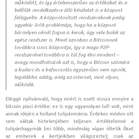
működött, és így értelemszerűen az értéküket és a
belőlük rendelkezésre álló készletet is a központ
felügyelte. A központosított rendszereknek pedig
ugyebár örök problémája, hogy ha a központ
bármilyen oknál fogva is kiesik, úgy vele bukik az
egész rendszer is. Mivel azonban a Bitcoinnak
továbbra sincs központja, így a maga P2P-
rendszerével továbbra is túl fog élni mindent –
avagy mondhatnánk azt is, hogy a Bitcoin számára
a kudarc és a befuccsolás egyszerűen nem opciók,
legalábbis addig, amíg az internet, mint olyan,
működik.
Eléggé nyilvánvaló, hogy miért is esett vissza ennyire a
bitcoin piaci értéke: ez is egy ugyanolyan lufi volt, mint
annak idején a holland tulipánmánia. Érdekes módon ott
sem váltak hirtelenjében teljesen értéktelenné a
tulipánhagymák (mi több, mindmáig vígan ültetik őket
az emberek a kertjeikben világszerte); csak az