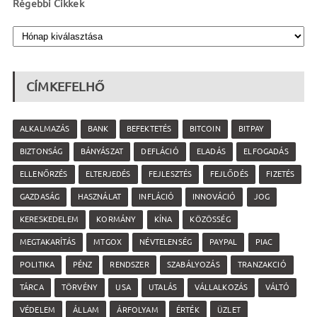
Régebbi Cikkek
CÍMKEFELHŐ
ALKALMAZÁS
BANK
BEFEKTETÉS
BITCOIN
BITPAY
BIZTONSÁG
BÁNYÁSZAT
DEFLÁCIÓ
ELADÁS
ELFOGADÁS
ELLENŐRZÉS
ELTERJEDÉS
FEJLESZTÉS
FEJLŐDÉS
FIZETÉS
GAZDASÁG
HASZNÁLAT
INFLÁCIÓ
INNOVÁCIÓ
JOG
KERESKEDELEM
KORMÁNY
KÍNA
KÖZÖSSÉG
MEGTAKARÍTÁS
MTGOX
NÉVTELENSÉG
PAYPAL
PIAC
POLITIKA
PÉNZ
RENDSZER
SZABÁLYOZÁS
TRANZAKCIÓ
TÁRCA
TÖRVÉNY
USA
UTALÁS
VÁLLALKOZÁS
VÁLTÓ
VÉDELEM
ÁLLAM
ÁRFOLYAM
ÉRTÉK
ÜZLET