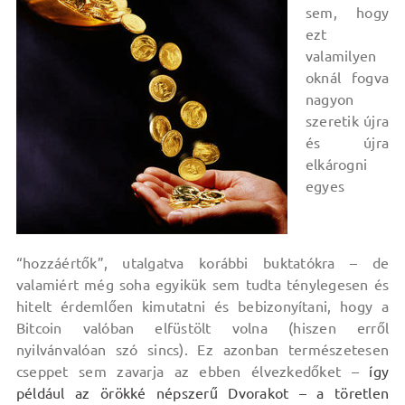
sem, hogy
ezt
valamilyen
oknál fogva
nagyon
szeretik újra
és újra
elkárogni
egyes
“hozzáértők”, utalgatva korábbi buktatókra – de
valamiért még soha egyikük sem tudta ténylegesen és
hitelt érdemlően kimutatni és bebizonyítani, hogy a
Bitcoin valóban elfüstölt volna (hiszen erről
nyilvánvalóan szó sincs). Ez azonban természetesen
cseppet sem zavarja az ebben élvezkedőket –
így
például az örökké népszerű Dvorakot – a töretlen