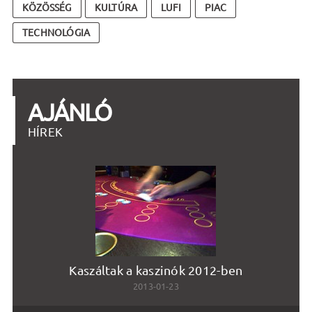
KÖZÖSSÉG
KULTÚRA
LUFI
PIAC
TECHNOLÓGIA
AJÁNLÓ
HÍREK
Kaszáltak a kaszinók 2012-ben
2013-01-23