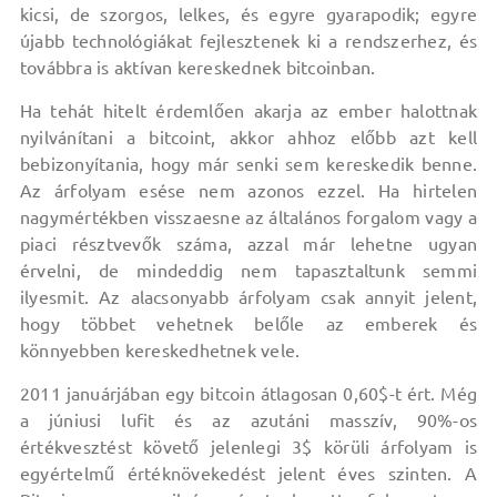
kicsi, de szorgos, lelkes, és egyre gyarapodik; egyre
újabb technológiákat fejlesztenek ki a rendszerhez, és
továbbra is aktívan kereskednek bitcoinban.
Ha tehát hitelt érdemlően akarja az ember halottnak
nyilvánítani a bitcoint, akkor ahhoz előbb azt kell
bebizonyítania, hogy már senki sem kereskedik benne.
Az árfolyam esése nem azonos ezzel. Ha hirtelen
nagymértékben visszaesne az általános forgalom vagy a
piaci résztvevők száma, azzal már lehetne ugyan
érvelni, de mindeddig nem tapasztaltunk semmi
ilyesmit. Az alacsonyabb árfolyam csak annyit jelent,
hogy többet vehetnek belőle az emberek és
könnyebben kereskedhetnek vele.
2011 januárjában egy bitcoin átlagosan 0,60$-t ért. Még
a júniusi lufit és az azutáni masszív, 90%-os
értékvesztést követő jelenlegi 3$ körüli árfolyam is
egyértelmű értéknövekedést jelent éves szinten. A