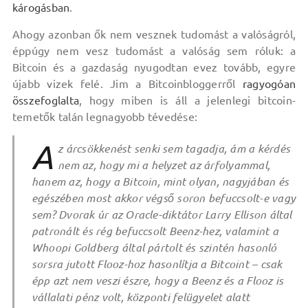
károgásban
.
Ahogy azonban ők nem vesznek tudomást a valóságról,
éppúgy nem vesz tudomást a valóság sem róluk: a
Bitcoin és a gazdaság nyugodtan evez tovább, egyre
újabb vizek felé. Jim a Bitcoinbloggerről
ragyogóan
összefoglalta
, hogy miben is áll a jelenlegi bitcoin-
temetők talán legnagyobb tévedése:
A
z árcsökkenést senki sem tagadja, ám a kérdés
nem az, hogy mi a helyzet az árfolyammal,
hanem az, hogy a Bitcoin, mint olyan, nagyjában és
egészében most akkor végső soron befuccsolt-e vagy
sem? Dvorak úr az Oracle-diktátor Larry Ellison által
patronált és rég befuccsolt Beenz-hez, valamint a
Whoopi Goldberg által pártolt és szintén hasonló
sorsra jutott Flooz-hoz hasonlítja a Bitcoint – csak
épp azt nem veszi észre, hogy a Beenz és a Flooz is
vállalati pénz volt, központi felügyelet alatt