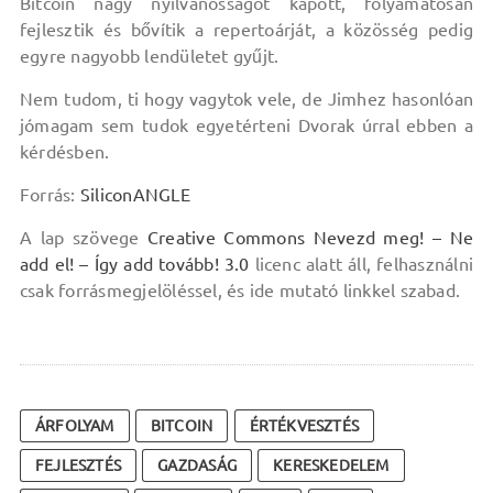
Bitcoin nagy nyilvánosságot kapott, folyamatosan
fejlesztik és bővítik a repertoárját, a közösség pedig
egyre nagyobb lendületet gyűjt.
Nem tudom, ti hogy vagytok vele, de Jimhez hasonlóan
jómagam sem tudok egyetérteni Dvorak úrral ebben a
kérdésben.
Forrás:
SiliconANGLE
A lap szövege
Creative Commons Nevezd meg! – Ne
add el! – Így add tovább! 3.0
licenc alatt áll, felhasználni
csak forrásmegjelöléssel, és ide mutató linkkel szabad.
ÁRFOLYAM
BITCOIN
ÉRTÉKVESZTÉS
FEJLESZTÉS
GAZDASÁG
KERESKEDELEM