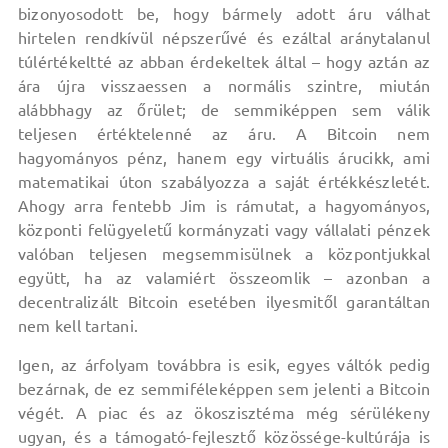
bizonyosodott be, hogy bármely adott áru válhat
hirtelen rendkívül népszerűvé és ezáltal aránytalanul
túlértékeltté az abban érdekeltek által – hogy aztán az
ára újra visszaessen a normális szintre, miután
alábbhagy az őrület; de semmiképpen sem válik
teljesen értéktelenné az áru. A Bitcoin nem
hagyományos pénz, hanem egy virtuális árucikk, ami
matematikai úton szabályozza a saját értékkészletét.
Ahogy arra fentebb Jim is rámutat, a hagyományos,
központi felügyeletű kormányzati vagy vállalati pénzek
valóban teljesen megsemmisülnek a központjukkal
együtt, ha az valamiért összeomlik – azonban a
decentralizált Bitcoin esetében ilyesmitől garantáltan
nem kell tartani.
Igen, az árfolyam továbbra is esik, egyes váltók pedig
bezárnak, de ez semmiféleképpen sem jelenti a Bitcoin
végét. A piac és az ökoszisztéma még sérülékeny
ugyan, és a támogató-fejlesztő közössége-kultúrája is