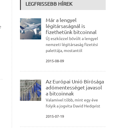
LEGFRISSEBB HÍREK
Már a lengyel
légitársaságnál is
e
fizethetünk bitcoinnal
Új eszközzel bővült a lengyel
nemzeti légitársaság fizetési
palettája, mostantól
2015-08-09
Az Európai Unió Bírósága
adómentességet javasol
a bitcoinnak
Valamivel több, mint egy éve
folyik a jogvita David Hedqvist
2015-07-19