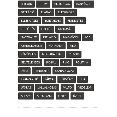
BITCOIN
BITPAY
BIZTONSÁG
BÁNYÁSZAT
DEFLÁCIÓ
ELADÁS
ELFOGADÁS
ELLENŐRZÉS
ELTERJEDÉS
FEJLESZTÉS
FEJLŐDÉS
FIZETÉS
GAZDASÁG
HASZNÁLAT
INFLÁCIÓ
INNOVÁCIÓ
JOG
KERESKEDELEM
KORMÁNY
KÍNA
KÖZÖSSÉG
MEGTAKARÍTÁS
MTGOX
NÉVTELENSÉG
PAYPAL
PIAC
POLITIKA
PÉNZ
RENDSZER
SZABÁLYOZÁS
TRANZAKCIÓ
TÁRCA
TÖRVÉNY
USA
UTALÁS
VÁLLALKOZÁS
VÁLTÓ
VÉDELEM
ÁLLAM
ÁRFOLYAM
ÉRTÉK
ÜZLET