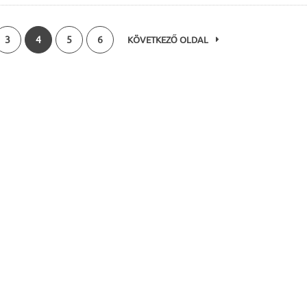
3
4
5
6
KÖVETKEZŐ OLDAL