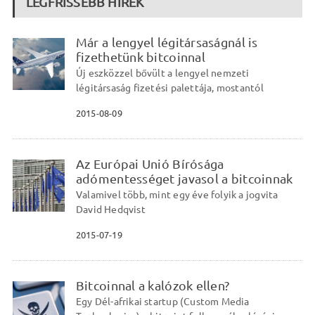
LEGFRISSEBB HÍREK
Már a lengyel légitársaságnál is
fizethetünk bitcoinnal
Új eszközzel bővült a lengyel nemzeti
légitársaság fizetési palettája, mostantól
2015-08-09
Az Európai Unió Bírósága
adómentességet javasol a bitcoinnak
Valamivel több, mint egy éve folyik a jogvita
David Hedqvist
2015-07-19
Bitcoinnal a kalózok ellen?
Egy Dél-afrikai startup (Custom Media