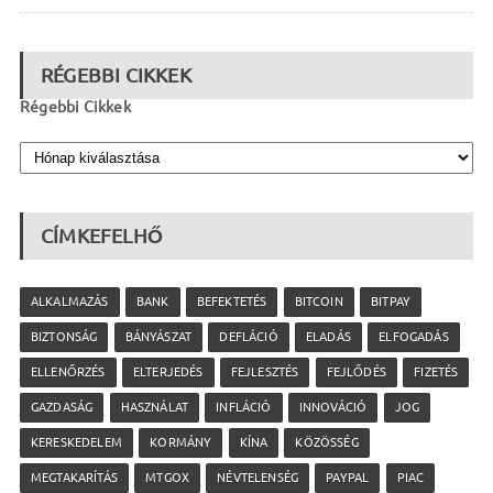
RÉGEBBI CIKKEK
Régebbi Cikkek
CÍMKEFELHŐ
ALKALMAZÁS
BANK
BEFEKTETÉS
BITCOIN
BITPAY
BIZTONSÁG
BÁNYÁSZAT
DEFLÁCIÓ
ELADÁS
ELFOGADÁS
ELLENŐRZÉS
ELTERJEDÉS
FEJLESZTÉS
FEJLŐDÉS
FIZETÉS
GAZDASÁG
HASZNÁLAT
INFLÁCIÓ
INNOVÁCIÓ
JOG
KERESKEDELEM
KORMÁNY
KÍNA
KÖZÖSSÉG
MEGTAKARÍTÁS
MTGOX
NÉVTELENSÉG
PAYPAL
PIAC