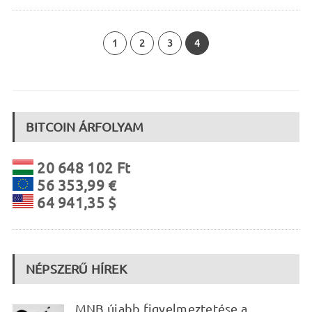
1
2
3
4
BITCOIN ÁRFOLYAM
20 648 102 Ft
56 353,99 €
64 941,35 $
NÉPSZERŰ HÍREK
MNB újabb figyelmeztetése a