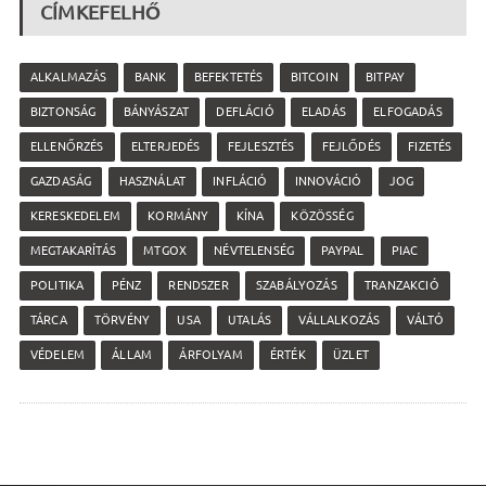
CÍMKEFELHŐ
ALKALMAZÁS
BANK
BEFEKTETÉS
BITCOIN
BITPAY
BIZTONSÁG
BÁNYÁSZAT
DEFLÁCIÓ
ELADÁS
ELFOGADÁS
ELLENŐRZÉS
ELTERJEDÉS
FEJLESZTÉS
FEJLŐDÉS
FIZETÉS
GAZDASÁG
HASZNÁLAT
INFLÁCIÓ
INNOVÁCIÓ
JOG
KERESKEDELEM
KORMÁNY
KÍNA
KÖZÖSSÉG
MEGTAKARÍTÁS
MTGOX
NÉVTELENSÉG
PAYPAL
PIAC
POLITIKA
PÉNZ
RENDSZER
SZABÁLYOZÁS
TRANZAKCIÓ
TÁRCA
TÖRVÉNY
USA
UTALÁS
VÁLLALKOZÁS
VÁLTÓ
VÉDELEM
ÁLLAM
ÁRFOLYAM
ÉRTÉK
ÜZLET