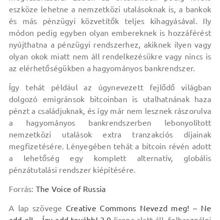
eszköze lehetne a nemzetközi utalásoknak is, a bankok
és más pénzügyi közvetítők teljes kihagyásával. Ily
módon pedig egyben olyan embereknek is hozzáférést
nyújthatna a pénzügyi rendszerhez, akiknek ilyen vagy
olyan okok miatt nem áll rendelkezésükre vagy nincs is
az elérhetőségükben a hagyományos bankrendszer.
Így tehát például az úgynevezett fejlődő világban
dolgozó emigránsok bitcoinban is utalhatnának haza
pénzt a családjuknak, és így már nem lesznek rászorulva
a hagyományos bankrendszerben lebonyolított
nemzetközi utalások extra tranzakciós díjainak
megfizetésére. Lényegében tehát a bitcoin révén adott
a lehetőség egy komplett alternatív, globális
pénzátutalási rendszer kiépítésére.
Forrás:
The Voice of Russia
A lap szövege
Creative Commons Nevezd meg! – Ne