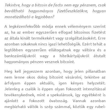
Tekintve, hogy a bitcoin de facto nem egy pénznem, csak
beváltható hagyományos fizetőeszközökre, hogyan
monetizálható a legjobban?
A legkézenfekvőbb módja ennek véleményem szerint
az, ha az ember egyszerűen elfogad bitcoinos fizetést
az általa kínált termékekért vagy szolgáltatásokért. Erre
azonban sokaknak nincs igazi lehetőségük. Ezért tehát a
legtöbben egyszerűen ellátogatnak egy váltóra és a
bankszámlájukról vagy a hitelkártyájukról átutalt
hagyományos pénzen vesznek bitcoint.
Meg kell jegyezzem azonban, hogy jelen pillanatban
nem lenne okos dolog bitcoint vásárolni, tekintve az
árfolyam éppen aktuális, igen kényes helyzetét.
Jelenleg a csalók is éppen olyan fokozott intenzitással
tevékenykednek, mint a spekulánsok, így egyébként is
ajánlott a fokozott óvatosság. Vannak azonban
megbízható váltók is szép számmal, köztük egy rubel-