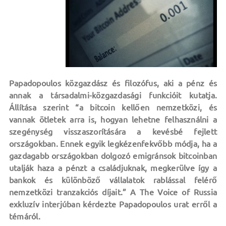
Papadopoulos közgazdász és filozófus, aki a pénz és
annak a társadalmi-közgazdasági funkcióit kutatja.
Állítása szerint “a bitcoin kellően nemzetközi, és
vannak ötletek arra is, hogyan lehetne felhasználni a
szegénység visszaszorítására a kevésbé fejlett
országokban. Ennek egyik legkézenfekvőbb módja, ha a
gazdagabb országokban dolgozó emigránsok bitcoinban
utalják haza a pénzt a családjuknak, megkerülve így a
bankok és különböző vállalatok rablással felérő
nemzetközi tranzakciós díjait.” A The Voice of Russia
exkluzív interjúban kérdezte Papadopoulos urat erről a
témáról.