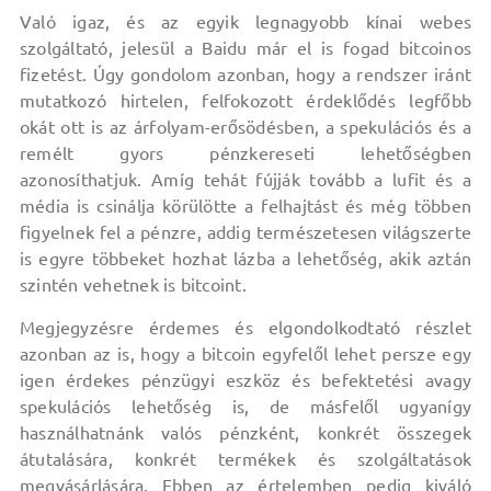
Való igaz, és az egyik legnagyobb kínai webes
szolgáltató, jelesül a Baidu már el is fogad bitcoinos
fizetést. Úgy gondolom azonban, hogy a rendszer iránt
mutatkozó hirtelen, felfokozott érdeklődés legfőbb
okát ott is az árfolyam-erősödésben, a spekulációs és a
remélt gyors pénzkereseti lehetőségben
azonosíthatjuk. Amíg tehát fújják tovább a lufit és a
média is csinálja körülötte a felhajtást és még többen
figyelnek fel a pénzre, addig természetesen világszerte
is egyre többeket hozhat lázba a lehetőség, akik aztán
szintén vehetnek is bitcoint.
Megjegyzésre érdemes és elgondolkodtató részlet
azonban az is, hogy a bitcoin egyfelől lehet persze egy
igen érdekes pénzügyi eszköz és befektetési avagy
spekulációs lehetőség is, de másfelől ugyanígy
használhatnánk valós pénzként, konkrét összegek
átutalására, konkrét termékek és szolgáltatások
megvásárlására. Ebben az értelemben pedig kiváló