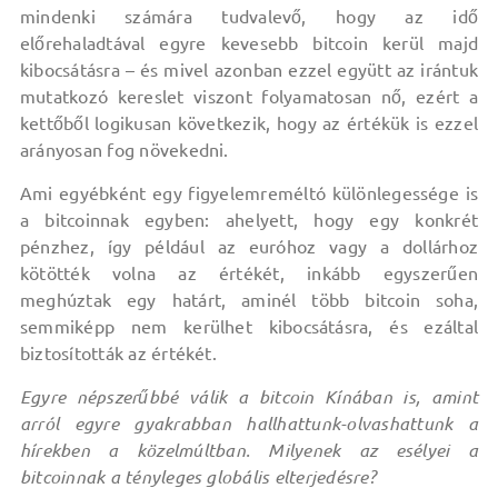
mindenki számára tudvalevő, hogy az idő
előrehaladtával egyre kevesebb bitcoin kerül majd
kibocsátásra – és mivel azonban ezzel együtt az irántuk
mutatkozó kereslet viszont folyamatosan nő, ezért a
kettőből logikusan következik, hogy az értékük is ezzel
arányosan fog növekedni.
Ami egyébként egy figyelemreméltó különlegessége is
a bitcoinnak egyben: ahelyett, hogy egy konkrét
pénzhez, így például az euróhoz vagy a dollárhoz
kötötték volna az értékét, inkább egyszerűen
meghúztak egy határt, aminél több bitcoin soha,
semmiképp nem kerülhet kibocsátásra, és ezáltal
biztosították az értékét.
Egyre népszerűbbé válik a bitcoin Kínában is, amint
arról egyre gyakrabban hallhattunk-olvashattunk a
hírekben a közelmúltban. Milyenek az esélyei a
bitcoinnak a tényleges globális elterjedésre?