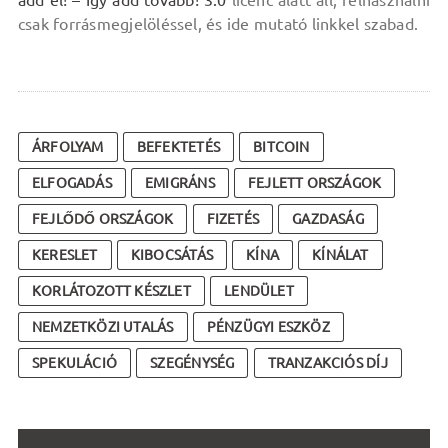
add el! – Így add tovább! 3.0
licenc alatt áll, felhasználni
csak forrásmegjelöléssel, és ide mutató linkkel szabad.
ÁRFOLYAM
BEFEKTETÉS
BITCOIN
ELFOGADÁS
EMIGRÁNS
FEJLETT ORSZÁGOK
FEJLŐDŐ ORSZÁGOK
FIZETÉS
GAZDASÁG
KERESLET
KIBOCSÁTÁS
KÍNA
KÍNÁLAT
KORLÁTOZOTT KÉSZLET
LENDÜLET
NEMZETKÖZI UTALÁS
PÉNZÜGYI ESZKÖZ
SPEKULÁCIÓ
SZEGÉNYSÉG
TRANZAKCIÓS DÍJ