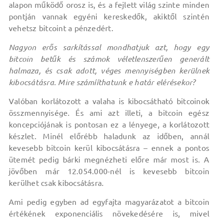
alapon működő orosz is, és a fejlett világ szinte minden
pontján vannak egyéni kereskedők, akiktől szintén
vehetsz bitcoint a pénzedért.
Nagyon erős sarkítással mondhatjuk azt, hogy egy
bitcoin betűk és számok véletlenszerűen generált
halmaza, és csak adott, véges mennyiségben kerülnek
kibocsátásra. Mire számííthatunk e határ elérésekor?
Valóban korlátozott a valaha is kibocsátható bitcoinok
összmennyisége. És ami azt illeti, a bitcoin egész
koncepciójának is pontosan ez a lényege, a korlátozott
készlet. Minél előrébb haladunk az időben, annál
kevesebb bitcoin kerül kibocsátásra – ennek a pontos
ütemét pedig bárki megnézheti előre már most is. A
jövőben már 12.054.000-nél is kevesebb bitcoin
kerülhet csak kibocsátásra.
Ami pedig egyben ad egyfajta magyarázatot a bitcoin
értékének exponenciális növekedésére is, mivel