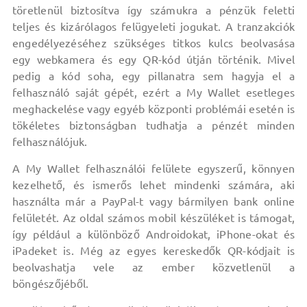
töretlenül biztosítva így számukra a pénzük feletti
teljes és kizárólagos felügyeleti jogukat. A tranzakciók
engedélyezéséhez szükséges titkos kulcs beolvasása
egy webkamera és egy QR-kód útján történik. Mivel
pedig a kód soha, egy pillanatra sem hagyja el a
felhasználó saját gépét, ezért a My Wallet esetleges
meghackelése vagy egyéb központi problémái esetén is
tökéletes biztonságban tudhatja a pénzét minden
felhasználójuk.
A My Wallet felhasználói felülete egyszerű, könnyen
kezelhető, és ismerős lehet mindenki számára, aki
használta már a PayPal-t vagy bármilyen bank online
felületét. Az oldal számos mobil készüléket is támogat,
így például a különböző Androidokat, iPhone-okat és
iPadeket is. Még az egyes kereskedők QR-kódjait is
beolvashatja vele az ember közvetlenül a
böngészőjéből.