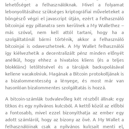
lehetőséget a felhasználóknak. Mivel a folyamat
lebonyolításához szükséges kriptográfiai műveleteket a
böngésző végzi el javascript útján, ezért a felhasználó
bitcoinjai egy pillanatra sem kerülnek a My Wallethez –
más szóval, nem kell attól tartani, hogy ha a
szolgáltatónál bármi történik, akkor a felhasználó
bitcoinjai is odaveszhetnek. A My Wallet felhasználói
így kiélvezhetik a decentralizált pénz minden előnyét
anélkül, hogy ehhez a hivatalos kliens (és a teljes
blokklánc) letöltésével és a tárcájuk backupolásával
kellene vacakolniuk. Magának a Bitcoin protokolljának is
a bizalommentesség a lényege, és most már van
hasonlóan bizalommentes szolgáltatás is hozzá.
A bitcoin-számlák tudvalevőleg két részből állnak: egy
titkos és egy nyilvános kulcsból. A kettő közül az előbbi
a fontosabb, mivel ezzel bizonyíthatja az ember egy
adott számláról, hogy az bizony az övé. A My Wallet a
felhasználóinak csak a nyilvános kulcsait menti el,