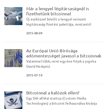
Már a lengyel légitársaságnál is
fizethetünk bitcoinnal
Új eszközzel bővült a lengyel nemzeti
légitársaság fizetési palettája, mostantól
2015-08-09
Az Európai Unió Bírósága
adómentességet javasol a bitcoinnak
Valamivel több, mint egy éve folyik a jogvita
David Hedqvist
2015-07-19
Bitcoinnal a kalózok ellen?
Egy Dél-afrikai startup (Custom Media
Technologies) a bitcoint felhasználva kívánja