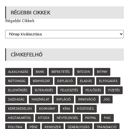
RÉGEBBI CIKKEK
Régebbi Cikkek
CÍMKEFELHŐ
ALKALMAZÁS
BANK
BEFEKTETÉS
BITCOIN
BITPAY
BIZTONSÁG
BÁNYÁSZAT
DEFLÁCIÓ
ELADÁS
ELFOGADÁS
ELLENŐRZÉS
ELTERJEDÉS
FEJLESZTÉS
FEJLŐDÉS
FIZETÉS
GAZDASÁG
HASZNÁLAT
INFLÁCIÓ
INNOVÁCIÓ
JOG
KERESKEDELEM
KORMÁNY
KÍNA
KÖZÖSSÉG
MEGTAKARÍTÁS
MTGOX
NÉVTELENSÉG
PAYPAL
PIAC
POLITIKA
PÉNZ
RENDSZER
SZABÁLYOZÁS
TRANZAKCIÓ