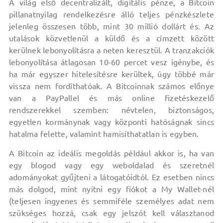
A világ első decentralizált, digitális pénze, a Bitcoin
pillanatnyilag rendelkezésre álló teljes pénzkészlete
jelenleg összesen több, mint 30 millió dollárt és. Az
utalások közvetlenül a küldő és a címzett között
kerülnek lebonyolításra a neten keresztül. A tranzakciók
lebonyolítása átlagosan 10-60 percet vesz igénybe, és
ha már egyszer hitelesítésre kerültek, úgy többé már
vissza nem fordíthatóak. A Bitcoinnak számos előnye
van a PayPallel és más online fizetéskezelő
rendszerekkel szemben: névtelen, biztonságos,
egyetlen kormánynak vagy központi hatóságnak sincs
hatalma felette, valamint hamisíthatatlan is egyben.
A Bitcoin az ideális megoldás például akkor is, ha van
egy blogod vagy egy weboldalad és szeretnél
adományokat gyűjteni a látogatóidtól. Ez esetben nincs
más dolgod, mint nyitni egy fiókot a My Wallet-nél
(teljesen ingyenes és semmiféle személyes adat nem
szükséges hozzá, csak egy jelszót kell választanod