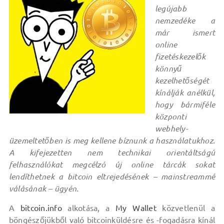
legújabb
nemzedéke a
már ismert
online
fizetéskezelők
könnyű
kezelhetőségét
kínálják anélkül,
hogy bármiféle
központi
webhely-
üzemeltetőben is meg kellene bíznunk a használatukhoz.
A kifejezetten nem technikai orientáltságú
felhasználókat megcélzó új online tárcák sokat
lendíthetnek a bitcoin eltrejedésének – mainstreammé
válásának – ügyén.
A
bitcoin.info
alkotása, a
My Wallet
közvetlenül a
böngészőjükből való bitcoinküldésre és -fogadásra kínál