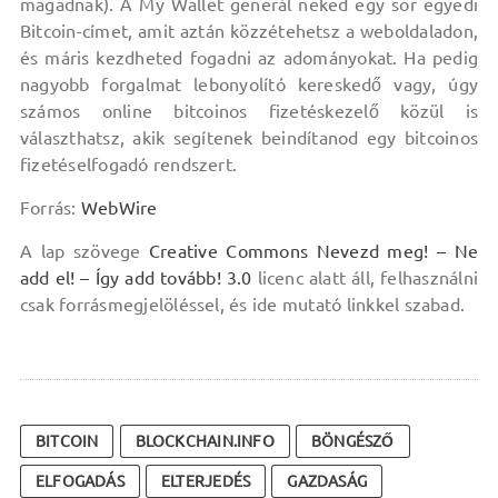
magadnak). A My Wallet generál neked egy sor egyedi
Bitcoin-címet, amit aztán közzétehetsz a weboldaladon,
és máris kezdheted fogadni az adományokat. Ha pedig
nagyobb forgalmat lebonyolító kereskedő vagy, úgy
számos online bitcoinos fizetéskezelő közül is
választhatsz, akik segítenek beindítanod egy bitcoinos
fizetéselfogadó rendszert.
Forrás:
WebWire
A lap szövege
Creative Commons Nevezd meg! – Ne
add el! – Így add tovább! 3.0
licenc alatt áll, felhasználni
csak forrásmegjelöléssel, és ide mutató linkkel szabad.
BITCOIN
BLOCKCHAIN.INFO
BÖNGÉSZŐ
ELFOGADÁS
ELTERJEDÉS
GAZDASÁG