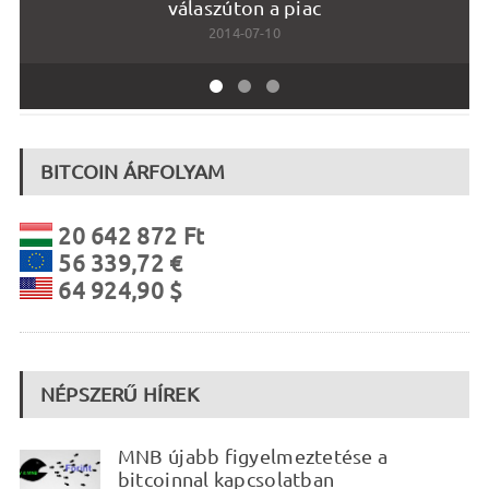
válaszúton a piac
2014-07-10
BITCOIN ÁRFOLYAM
20 642 872 Ft
56 339,72 €
64 924,90 $
NÉPSZERŰ HÍREK
MNB újabb figyelmeztetése a
bitcoinnal kapcsolatban