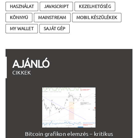
HASZNÁLAT
JAVASCRIPT
KEZELHETŐSÉG
KÖNNYŰ
MAINSTREAM
MOBIL KÉSZÜLÉKEK
MY WALLET
SAJÁT GÉP
AJÁNLÓ
CIKKEK
Bitcoin grafikon elemzés – kritikus