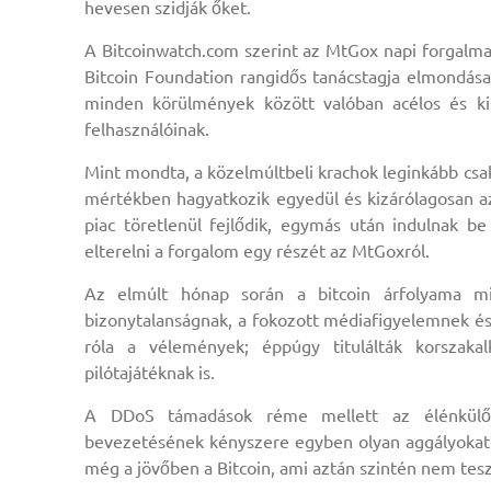
hevesen szidják őket.
A Bitcoinwatch.com szerint az MtGox napi forgalma 
Bitcoin Foundation rangidős tanácstagja elmondása 
minden körülmények között valóban acélos és kik
felhasználóinak.
Mint mondta, a közelmúltbeli krachok leginkább csak
mértékben hagyatkozik egyedül és kizárólagosan az
piac töretlenül fejlődik, egymás után indulnak be
elterelni a forgalom egy részét az MtGoxról.
Az elmúlt hónap során a bitcoin árfolyama 
bizonytalanságnak, a fokozott médiafigyelemnek és
róla a vélemények; éppúgy titulálták korszaka
pilótajátéknak is.
A DDoS támadások réme mellett az élénkülő f
bevezetésének kényszere egyben olyan aggályokat i
még a jövőben a Bitcoin, ami aztán szintén nem tes