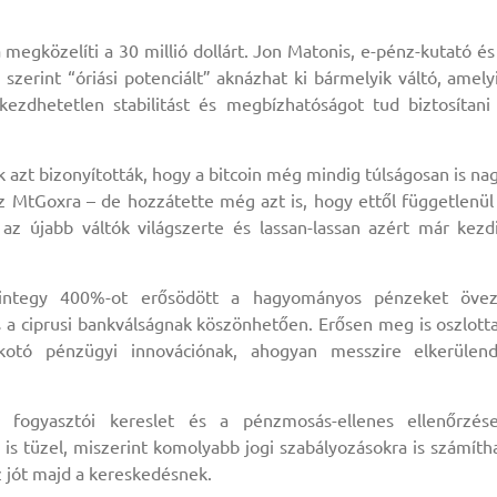
megközelíti a 30 millió dollárt. Jon Matonis, e-pénz-kutató és
szerint “óriási potenciált” aknázhat ki bármelyik váltó, amely
ezdhetetlen stabilitást és megbízhatóságot tud biztosítani
 azt bizonyították, hogy a bitcoin még mindig túlságosan is na
 MtGoxra – de hozzátette még azt is, hogy ettől függetlenül
 az újabb váltók világszerte és lassan-lassan azért már kezd
mintegy 400%-ot erősödött a hagyományos pénzeket öve
 a ciprusi bankválságnak köszönhetően. Erősen meg is oszlott
lkotó pénzügyi innovációnak, ahogyan messzire elkerülen
ogyasztói kereslet és a pénzmosás-ellenes ellenőrzés
s tüzel, miszerint komolyabb jogi szabályozásokra is számíth
z jót majd a kereskedésnek.