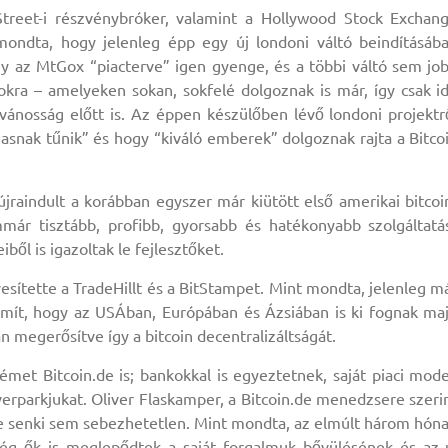
treet-i részvénybróker, valamint a Hollywood Stock Exchan
lmondta, hogy jelenleg épp egy új londoni váltó beindításáb
y az MtGox “piacterve” igen gyenge, és a többi váltó sem jo
okra – amelyeken sokan, sokfelé dolgoznak is már, így csak i
vánosság előtt is. Az éppen készülőben lévő londoni projektr
asnak tűnik” és hogy “kiváló emberek” dolgoznak rajta a Bitco
raindult a korábban egyszer már kiütött első amerikai bitcoi
már tisztább, profibb, gyorsabb és hatékonyabb szolgáltatá
ől is igazoltak le fejlesztőket.
esítette a TradeHillt és a BitStampet. Mint mondta, jelenleg m
zámít, hogy az USÁban, Európában és Ázsiában is ki fognak ma
n megerősítve így a bitcoin decentralizáltságát.
et Bitcoin.de is; bankokkal is egyeztetnek, saját piaci mode
rverparkjukat. Oliver Flaskamper, a Bitcoin.de menedzsere szeri
e senki sem sebezhetetlen. Mint mondta, az elmúlt három hón
ég ők is meglepődtek a saját forgalmuk bővülésének és az 