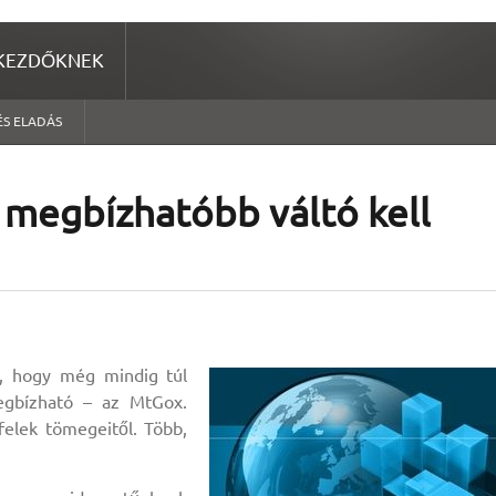
KEZDŐKNEK
ÉS ELADÁS
s megbízhatóbb váltó kell
a, hogy még mindig túl
gbízható – az MtGox.
felek tömegeitől. Több,