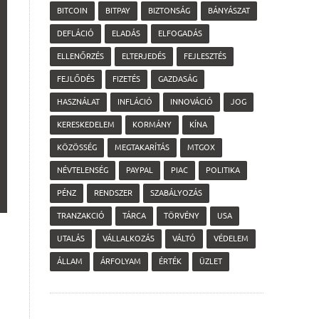
BITCOIN
BITPAY
BIZTONSÁG
BÁNYÁSZAT
DEFLÁCIÓ
ELADÁS
ELFOGADÁS
ELLENŐRZÉS
ELTERJEDÉS
FEJLESZTÉS
FEJLŐDÉS
FIZETÉS
GAZDASÁG
HASZNÁLAT
INFLÁCIÓ
INNOVÁCIÓ
JOG
KERESKEDELEM
KORMÁNY
KÍNA
KÖZÖSSÉG
MEGTAKARÍTÁS
MTGOX
NÉVTELENSÉG
PAYPAL
PIAC
POLITIKA
PÉNZ
RENDSZER
SZABÁLYOZÁS
TRANZAKCIÓ
TÁRCA
TÖRVÉNY
USA
UTALÁS
VÁLLALKOZÁS
VÁLTÓ
VÉDELEM
ÁLLAM
ÁRFOLYAM
ÉRTÉK
ÜZLET