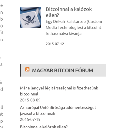
ge
Bitcoinnal a kalózok
an
ellen?
bb
Egy Dél-afrikai startup (Custom
dő
Media Technologies) a bitcoint
ől
felhasználva kívánja
in
2015-07-12
n-
st
MAGYAR BITCOIN FÓRUM
ár
Már a lengyel légitársaságnál is fizethetünk
jd
bitcoinnal
2015-08-09
ll
Az Európai Unió Bírósága adómentességet
javasol a bitcoinnak
nt
2015-07-19
ap
Bitcoinnal a kalózok ellen?
új