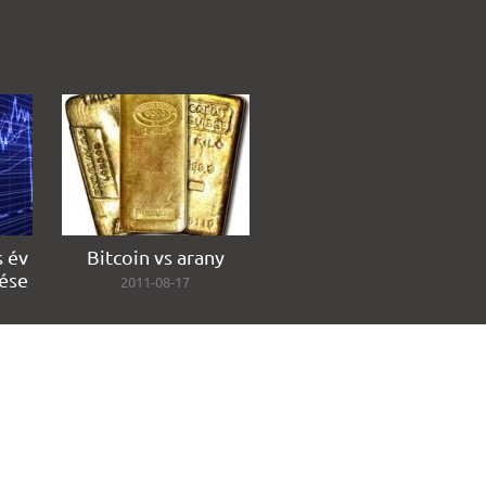
s év
Bitcoin vs arany
ése
2011-08-17