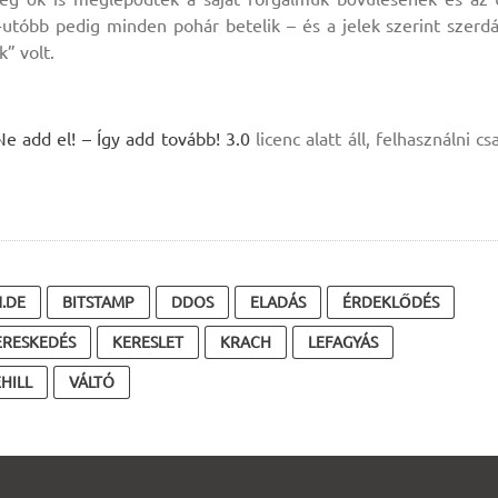
utóbb pedig minden pohár betelik – és a jelek szerint szerd
k” volt.
add el! – Így add tovább! 3.0
licenc alatt áll, felhasználni cs
N.DE
BITSTAMP
DDOS
ELADÁS
ÉRDEKLŐDÉS
ERESKEDÉS
KERESLET
KRACH
LEFAGYÁS
HILL
VÁLTÓ