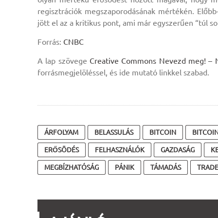
regisztrációk megszaporodásának mértékén. Előbb-
jött el az a kritikus pont, ami már egyszerűen “túl so
Forrás:
CNBC
A lap szövege
Creative Commons Nevezd meg! – Ne 
forrásmegjelöléssel, és ide mutató linkkel szabad.
ÁRFOLYAM
BELASSULÁS
BITCOIN
BITCOI
ERŐSÖDÉS
FELHASZNÁLÓK
GAZDASÁG
K
MEGBÍZHATÓSÁG
PÁNIK
TÁMADÁS
TRADE