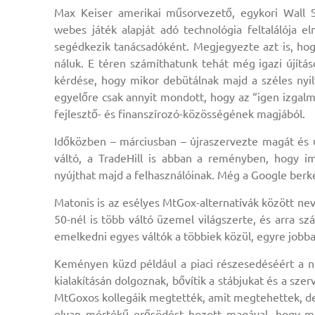
Max Keiser amerikai műsorvezető, egykori Wall S
webes játék alapját adó technológia feltalálója e
segédkezik tanácsadóként. Megjegyezte azt is, hog
náluk. E téren számíthatunk tehát még igazi újítás
kérdése, hogy mikor debütálnak majd a széles nyil
egyelőre csak annyit mondott, hogy az “igen izgalm
fejlesztő- és finanszírozó-közösségének magjából.
Időközben – márciusban – újraszervezte magát és új
váltó, a TradeHill is abban a reményben, hogy im
nyújthat majd a felhasználóinak. Még a Google berkeib
Matonis is az esélyes MtGox-alternatívák között nev
50-nél is több váltó üzemel világszerte, és arra s
emelkedni egyes váltók a többiek közül, egyre jobba
Keményen küzd például a piaci részesedéséért a ném
kialakításán dolgoznak, bővítik a stábjukat és a sze
MtGoxos kollegáik megtették, amit megtehettek, d
olyan mértékű erősödést hozott magával, hogy m