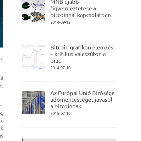
MNB újabb
figyelmeztetése a
bitcoinnal kapcsolatban
2014-09-12
Bitcoin grafikon elemzés
– kritikus válaszúton a
az
piac
2014-07-10
ül
ot
Az Európai Unió Bírósága
adómentességet javasol
%-
a bitcoinnak
k,
2015-07-19
p.
uk
is