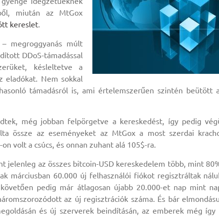
a gyenge idegzetűeknek
éből, miután az MtGox
tt kereslet
.
s – megroggyanás múlt
ndított DDoS-támadással
erüket, késleltetve a
az eladókat. Nem sokkal
asonló támadásról is, ami értelemszerűen szintén beütött 
dtek, még jobban felpörgetve a kereskedést, így pedig vég
lalta össze az eseményeket az MtGox a most szerdai krach
n volt a csúcs, és onnan zuhant alá 105$-ra.
rint jelenleg az összes bitcoin-USD kereskedelem több, mint 80
sak márciusban 60.000 új felhasználói fiókot regisztráltak nálu
zt követően pedig már átlagosan újabb 20.000-et nap mint na
háromszorozódott az új regisztrációk száma. És bár elmondás
megoldásán és új szerverek beindításán, az emberek még így 