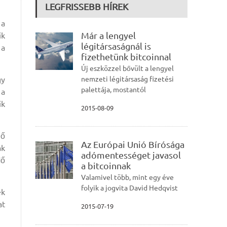
LEGFRISSEBB HÍREK
 a
Már a lengyel
ik
légitársaságnál is
 a
fizethetünk bitcoinnal
Új eszközzel bővült a lengyel
gy
nemzeti légitársaság fizetési
palettája, mostantól
 a
ik
2015-08-09
ző
Az Európai Unió Bírósága
ak
adómentességet javasol
dő
a bitcoinnak
Valamivel több, mint egy éve
folyik a jogvita David Hedqvist
ek
at
2015-07-19