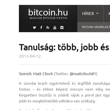
HÍREK
BITCOIN VÁSÁRLÁS 
Tanulság: több, jobb é
2013-04-12
Szerző:
Matt Clinch
(Twitter:
@mattclinch81
)
A szerdai krach egyértelmű és legfőbb tanulság
fontos – és ehhez képest messze nem elég me
Kegyetlen össztűz is zúdult rájuk a pórul járt ügy
jobb és megbízhatóbb váltókra van szükség.