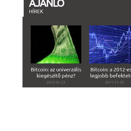
AJÁNLÓ
HÍREK
Bitcoin: az univerzális
Bitcoin: a 2012-e
kiegészítő pénz?
legjobb befektet
2012-01-23
2011-11-29