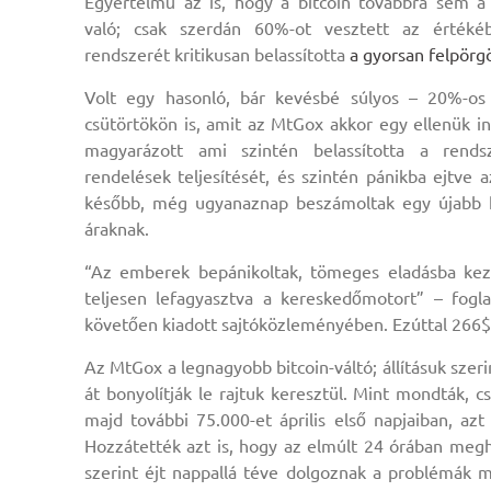
Egyértelmű az is, hogy a bitcoin továbbra sem 
való; csak szerdán 60%-ot vesztett az érték
rendszerét kritikusan belassította
a gyorsan felpörgö
Volt egy hasonló, bár kevésbé súlyos – 20%-o
csütörtökön is, amit az MtGox akkor egy ellenük i
magyarázott ami szintén belassította a rendsz
rendelések teljesítését, és szintén pánikba ejtve 
később, még ugyanaznap beszámoltak egy újabb h
áraknak.
“Az emberek bepánikoltak, tömeges eladásba kez
teljesen lefagyasztva a kereskedőmotort” – fog
követően kiadott sajtóközleményében. Ezúttal 266$-o
Az MtGox a legnagyobb bitcoin-váltó; állításuk sze
át bonyolítják le rajtuk keresztül. Mint mondták, c
majd további 75.000-et április első napjaiban, a
Hozzátették azt is, hogy az elmúlt 24 órában meg
szerint éjt nappallá téve dolgoznak a problémák 