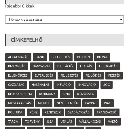
Régebbi Cikkek
CÍMKEFELHŐ
ALKALMAZÁS
BANK
BEFEKTETÉS
BITCOIN
BITPAY
BIZTONSÁG
BÁNYÁSZAT
DEFLÁCIÓ
ELADÁS
ELFOGADÁS
ELLENŐRZÉS
ELTERJEDÉS
FEJLESZTÉS
FEJLŐDÉS
FIZETÉS
GAZDASÁG
HASZNÁLAT
INFLÁCIÓ
INNOVÁCIÓ
JOG
KERESKEDELEM
KORMÁNY
KÍNA
KÖZÖSSÉG
MEGTAKARÍTÁS
MTGOX
NÉVTELENSÉG
PAYPAL
PIAC
POLITIKA
PÉNZ
RENDSZER
SZABÁLYOZÁS
TRANZAKCIÓ
TÁRCA
TÖRVÉNY
USA
UTALÁS
VÁLLALKOZÁS
VÁLTÓ