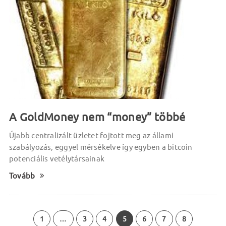
A GoldMoney nem “money” többé
Újabb centralizált üzletet fojtott meg az állami
szabályozás, eggyel mérsékelve így egyben a bitcoin
potenciális vetélytársainak
Tovább
1
…
3
4
5
6
7
8