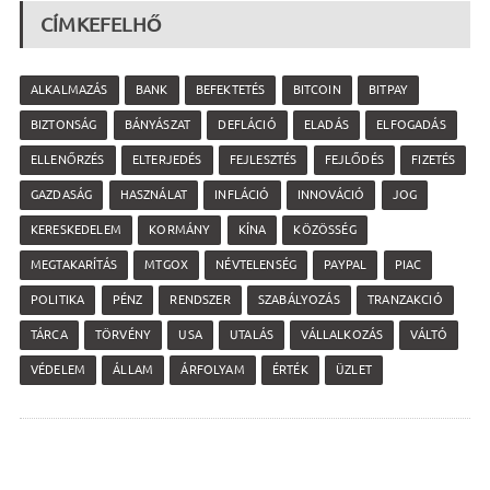
CÍMKEFELHŐ
ALKALMAZÁS
BANK
BEFEKTETÉS
BITCOIN
BITPAY
BIZTONSÁG
BÁNYÁSZAT
DEFLÁCIÓ
ELADÁS
ELFOGADÁS
ELLENŐRZÉS
ELTERJEDÉS
FEJLESZTÉS
FEJLŐDÉS
FIZETÉS
GAZDASÁG
HASZNÁLAT
INFLÁCIÓ
INNOVÁCIÓ
JOG
KERESKEDELEM
KORMÁNY
KÍNA
KÖZÖSSÉG
MEGTAKARÍTÁS
MTGOX
NÉVTELENSÉG
PAYPAL
PIAC
POLITIKA
PÉNZ
RENDSZER
SZABÁLYOZÁS
TRANZAKCIÓ
TÁRCA
TÖRVÉNY
USA
UTALÁS
VÁLLALKOZÁS
VÁLTÓ
VÉDELEM
ÁLLAM
ÁRFOLYAM
ÉRTÉK
ÜZLET