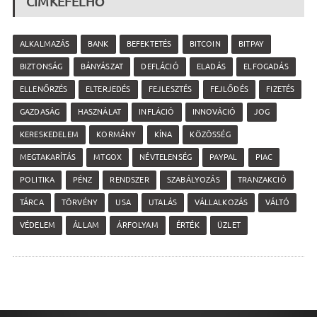
CÍMKEFELHŐ
ALKALMAZÁS
BANK
BEFEKTETÉS
BITCOIN
BITPAY
BIZTONSÁG
BÁNYÁSZAT
DEFLÁCIÓ
ELADÁS
ELFOGADÁS
ELLENŐRZÉS
ELTERJEDÉS
FEJLESZTÉS
FEJLŐDÉS
FIZETÉS
GAZDASÁG
HASZNÁLAT
INFLÁCIÓ
INNOVÁCIÓ
JOG
KERESKEDELEM
KORMÁNY
KÍNA
KÖZÖSSÉG
MEGTAKARÍTÁS
MTGOX
NÉVTELENSÉG
PAYPAL
PIAC
POLITIKA
PÉNZ
RENDSZER
SZABÁLYOZÁS
TRANZAKCIÓ
TÁRCA
TÖRVÉNY
USA
UTALÁS
VÁLLALKOZÁS
VÁLTÓ
VÉDELEM
ÁLLAM
ÁRFOLYAM
ÉRTÉK
ÜZLET