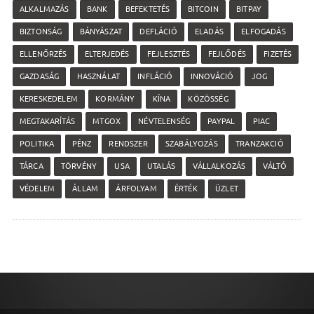
ALKALMAZÁS
BANK
BEFEKTETÉS
BITCOIN
BITPAY
BIZTONSÁG
BÁNYÁSZAT
DEFLÁCIÓ
ELADÁS
ELFOGADÁS
ELLENŐRZÉS
ELTERJEDÉS
FEJLESZTÉS
FEJLŐDÉS
FIZETÉS
GAZDASÁG
HASZNÁLAT
INFLÁCIÓ
INNOVÁCIÓ
JOG
KERESKEDELEM
KORMÁNY
KÍNA
KÖZÖSSÉG
MEGTAKARÍTÁS
MTGOX
NÉVTELENSÉG
PAYPAL
PIAC
POLITIKA
PÉNZ
RENDSZER
SZABÁLYOZÁS
TRANZAKCIÓ
TÁRCA
TÖRVÉNY
USA
UTALÁS
VÁLLALKOZÁS
VÁLTÓ
VÉDELEM
ÁLLAM
ÁRFOLYAM
ÉRTÉK
ÜZLET