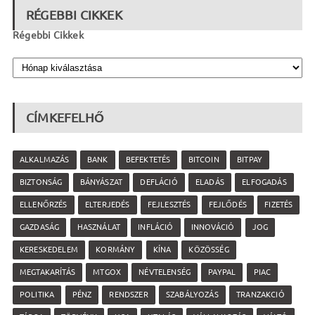
RÉGEBBI CIKKEK
Régebbi Cikkek
CÍMKEFELHŐ
ALKALMAZÁS
BANK
BEFEKTETÉS
BITCOIN
BITPAY
BIZTONSÁG
BÁNYÁSZAT
DEFLÁCIÓ
ELADÁS
ELFOGADÁS
ELLENŐRZÉS
ELTERJEDÉS
FEJLESZTÉS
FEJLŐDÉS
FIZETÉS
GAZDASÁG
HASZNÁLAT
INFLÁCIÓ
INNOVÁCIÓ
JOG
KERESKEDELEM
KORMÁNY
KÍNA
KÖZÖSSÉG
MEGTAKARÍTÁS
MTGOX
NÉVTELENSÉG
PAYPAL
PIAC
POLITIKA
PÉNZ
RENDSZER
SZABÁLYOZÁS
TRANZAKCIÓ