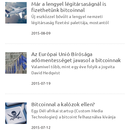
Már a lengyel légitársaságnál is
fizethetünk bitcoinnal
Új eszközzel bővült a lengyel nemzeti
légitársaság fizetési palettája, mostantól
2015-08-09
Az Európai Unió Bírósága
adómentességet javasol a bitcoinnak
Valamivel több, mint egy éve folyik a jogvita
David Hedqvist
2015-07-19
Bitcoinnal a kalózok ellen?
Egy Dél-afrikai startup (Custom Media
Technologies) a bitcoint felhasználva kívánja
2015-07-12