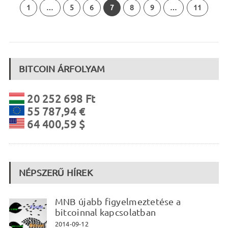
1
…
5
6
7
8
9
…
11
BITCOIN ÁRFOLYAM
20 252 698 Ft
55 787,94 €
64 400,59 $
NÉPSZERŰ HÍREK
MNB újabb figyelmeztetése a
bitcoinnal kapcsolatban
2014-09-12