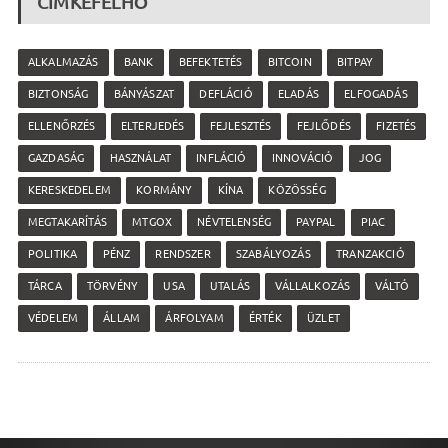
CÍMKEFELHŐ
ALKALMAZÁS
BANK
BEFEKTETÉS
BITCOIN
BITPAY
BIZTONSÁG
BÁNYÁSZAT
DEFLÁCIÓ
ELADÁS
ELFOGADÁS
ELLENŐRZÉS
ELTERJEDÉS
FEJLESZTÉS
FEJLŐDÉS
FIZETÉS
GAZDASÁG
HASZNÁLAT
INFLÁCIÓ
INNOVÁCIÓ
JOG
KERESKEDELEM
KORMÁNY
KÍNA
KÖZÖSSÉG
MEGTAKARÍTÁS
MTGOX
NÉVTELENSÉG
PAYPAL
PIAC
POLITIKA
PÉNZ
RENDSZER
SZABÁLYOZÁS
TRANZAKCIÓ
TÁRCA
TÖRVÉNY
USA
UTALÁS
VÁLLALKOZÁS
VÁLTÓ
VÉDELEM
ÁLLAM
ÁRFOLYAM
ÉRTÉK
ÜZLET