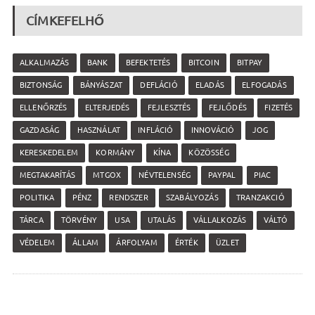
CÍMKEFELHŐ
ALKALMAZÁS
BANK
BEFEKTETÉS
BITCOIN
BITPAY
BIZTONSÁG
BÁNYÁSZAT
DEFLÁCIÓ
ELADÁS
ELFOGADÁS
ELLENŐRZÉS
ELTERJEDÉS
FEJLESZTÉS
FEJLŐDÉS
FIZETÉS
GAZDASÁG
HASZNÁLAT
INFLÁCIÓ
INNOVÁCIÓ
JOG
KERESKEDELEM
KORMÁNY
KÍNA
KÖZÖSSÉG
MEGTAKARÍTÁS
MTGOX
NÉVTELENSÉG
PAYPAL
PIAC
POLITIKA
PÉNZ
RENDSZER
SZABÁLYOZÁS
TRANZAKCIÓ
TÁRCA
TÖRVÉNY
USA
UTALÁS
VÁLLALKOZÁS
VÁLTÓ
VÉDELEM
ÁLLAM
ÁRFOLYAM
ÉRTÉK
ÜZLET