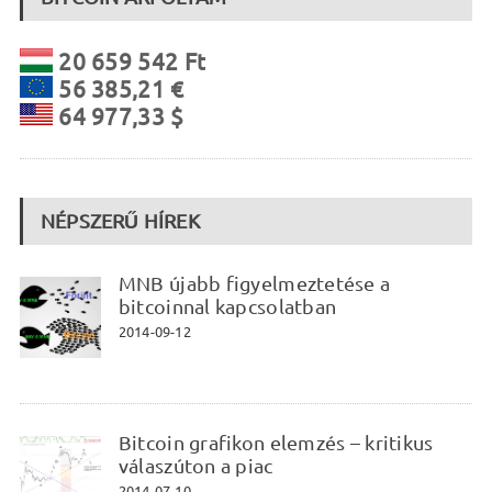
20 659 542 Ft
56 385,21 €
64 977,33 $
NÉPSZERŰ HÍREK
MNB újabb figyelmeztetése a
bitcoinnal kapcsolatban
2014-09-12
Bitcoin grafikon elemzés – kritikus
válaszúton a piac
2014-07-10