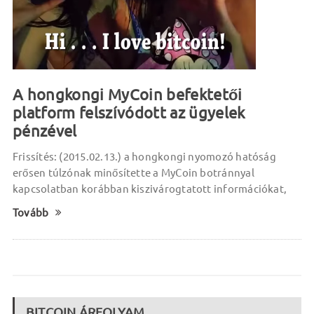
A hongkongi MyCoin befektetői
platform felszívódott az ügyelek
pénzével
Frissítés: (2015.02.13.) a hongkongi nyomozó hatóság
erősen túlzónak minősítette a MyCoin botránnyal
kapcsolatban korábban kiszivárogtatott információkat,
Tovább
BITCOIN ÁRFOLYAM