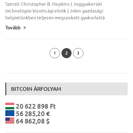
Szerző: Christopher B. Hopkins ( Joggyakorlati
technológiai bizottsági elnök ) Jelen gazdasági
helyzetünkben teljesen megszokott gyakorlattá
Tovább
1
2
3
BITCOIN ÁRFOLYAM
20 622 898 Ft
56 285,20 €
64 862,08 $