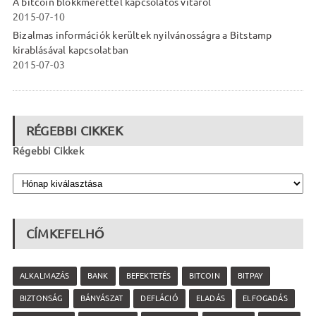
A bitcoin blokkmérettel kapcsolatos vitáról
2015-07-10
Bizalmas információk kerültek nyilvánosságra a Bitstamp
kirablásával kapcsolatban
2015-07-03
RÉGEBBI CIKKEK
Régebbi Cikkek
CÍMKEFELHŐ
ALKALMAZÁS
BANK
BEFEKTETÉS
BITCOIN
BITPAY
BIZTONSÁG
BÁNYÁSZAT
DEFLÁCIÓ
ELADÁS
ELFOGADÁS