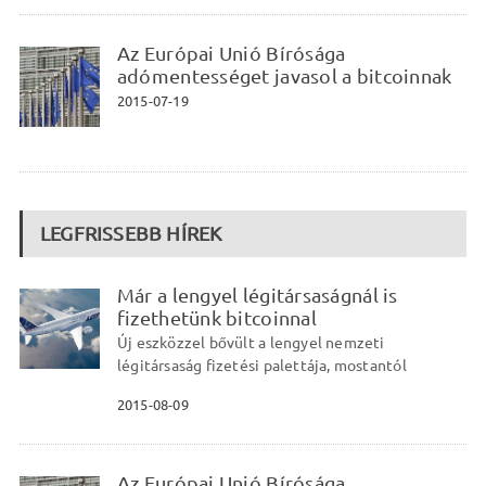
Az Európai Unió Bírósága
adómentességet javasol a bitcoinnak
2015-07-19
LEGFRISSEBB HÍREK
Már a lengyel légitársaságnál is
fizethetünk bitcoinnal
Új eszközzel bővült a lengyel nemzeti
légitársaság fizetési palettája, mostantól
2015-08-09
Az Európai Unió Bírósága