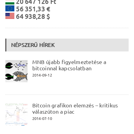
20 647 126 Ft
56 351,33 €
64 938,28 $
NÉPSZERŰ HÍREK
MNB újabb figyelmeztetése a
bitcoinnal kapcsolatban
2014-09-12
Bitcoin grafikon elemzés – kritikus
válaszúton a piac
2014-07-10