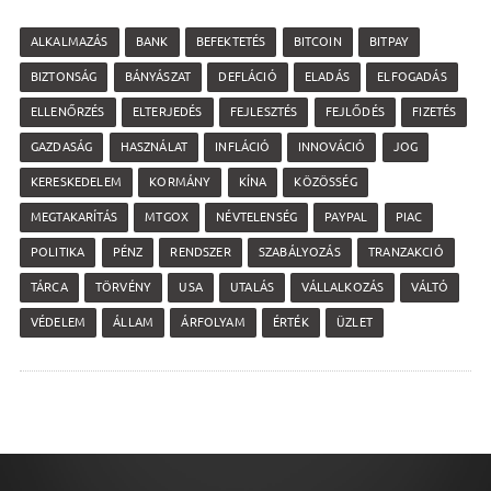
ALKALMAZÁS
BANK
BEFEKTETÉS
BITCOIN
BITPAY
BIZTONSÁG
BÁNYÁSZAT
DEFLÁCIÓ
ELADÁS
ELFOGADÁS
ELLENŐRZÉS
ELTERJEDÉS
FEJLESZTÉS
FEJLŐDÉS
FIZETÉS
GAZDASÁG
HASZNÁLAT
INFLÁCIÓ
INNOVÁCIÓ
JOG
KERESKEDELEM
KORMÁNY
KÍNA
KÖZÖSSÉG
MEGTAKARÍTÁS
MTGOX
NÉVTELENSÉG
PAYPAL
PIAC
POLITIKA
PÉNZ
RENDSZER
SZABÁLYOZÁS
TRANZAKCIÓ
TÁRCA
TÖRVÉNY
USA
UTALÁS
VÁLLALKOZÁS
VÁLTÓ
VÉDELEM
ÁLLAM
ÁRFOLYAM
ÉRTÉK
ÜZLET