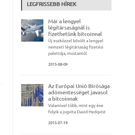
LEGFRISSEBB HÍREK
Már a lengyel
légitársaságnál is
fizethetünk bitcoinnal
Új eszközzel bővült a lengyel
nemzeti légitársaság fizetési
palettája, mostantól
2015-08-09
Az Európai Unió Bírósága
adómentességet javasol
a bitcoinnak
Valamivel több, mint egy éve
folyik a jogvita David Hedqvist
2015-07-19