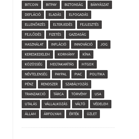
BITCOIN
BITPAY
BIZTONSÁG
BÁNYÁSZAT
DEFLÁCIÓ
ELADÁS
ELFOGADÁS
ELLENŐRZÉS
ELTERJEDÉS
FEJLESZTÉS
FEJLŐDÉS
FIZETÉS
GAZDASÁG
HASZNÁLAT
INFLÁCIÓ
INNOVÁCIÓ
JOG
KERESKEDELEM
KORMÁNY
KÍNA
KÖZÖSSÉG
MEGTAKARÍTÁS
MTGOX
NÉVTELENSÉG
PAYPAL
PIAC
POLITIKA
PÉNZ
RENDSZER
SZABÁLYOZÁS
TRANZAKCIÓ
TÁRCA
TÖRVÉNY
USA
UTALÁS
VÁLLALKOZÁS
VÁLTÓ
VÉDELEM
ÁLLAM
ÁRFOLYAM
ÉRTÉK
ÜZLET