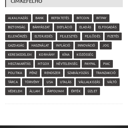
CÍMKEFELHŐ
ALKALMAZÁS
BANK
BEFEKTETÉS
BITCOIN
BITPAY
BIZTONSÁG
BÁNYÁSZAT
DEFLÁCIÓ
ELADÁS
ELFOGADÁS
ELLENŐRZÉS
ELTERJEDÉS
FEJLESZTÉS
FEJLŐDÉS
FIZETÉS
GAZDASÁG
HASZNÁLAT
INFLÁCIÓ
INNOVÁCIÓ
JOG
KERESKEDELEM
KORMÁNY
KÍNA
KÖZÖSSÉG
MEGTAKARÍTÁS
MTGOX
NÉVTELENSÉG
PAYPAL
PIAC
POLITIKA
PÉNZ
RENDSZER
SZABÁLYOZÁS
TRANZAKCIÓ
TÁRCA
TÖRVÉNY
USA
UTALÁS
VÁLLALKOZÁS
VÁLTÓ
VÉDELEM
ÁLLAM
ÁRFOLYAM
ÉRTÉK
ÜZLET