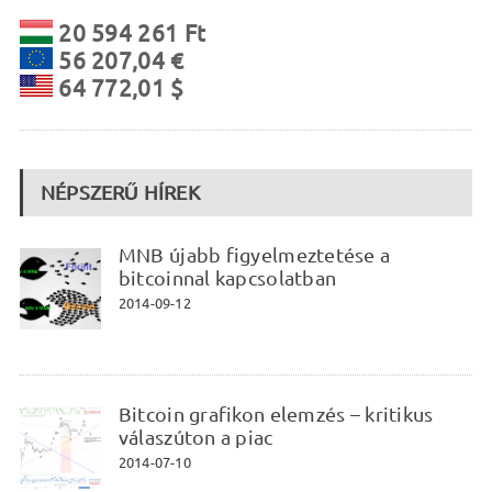
20 594 261 Ft
56 207,04 €
64 772,01 $
NÉPSZERŰ HÍREK
MNB újabb figyelmeztetése a
bitcoinnal kapcsolatban
2014-09-12
Bitcoin grafikon elemzés – kritikus
válaszúton a piac
2014-07-10