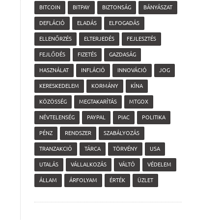
BITCOIN
BITPAY
BIZTONSÁG
BÁNYÁSZAT
DEFLÁCIÓ
ELADÁS
ELFOGADÁS
ELLENŐRZÉS
ELTERJEDÉS
FEJLESZTÉS
FEJLŐDÉS
FIZETÉS
GAZDASÁG
HASZNÁLAT
INFLÁCIÓ
INNOVÁCIÓ
JOG
KERESKEDELEM
KORMÁNY
KÍNA
KÖZÖSSÉG
MEGTAKARÍTÁS
MTGOX
NÉVTELENSÉG
PAYPAL
PIAC
POLITIKA
PÉNZ
RENDSZER
SZABÁLYOZÁS
TRANZAKCIÓ
TÁRCA
TÖRVÉNY
USA
UTALÁS
VÁLLALKOZÁS
VÁLTÓ
VÉDELEM
ÁLLAM
ÁRFOLYAM
ÉRTÉK
ÜZLET