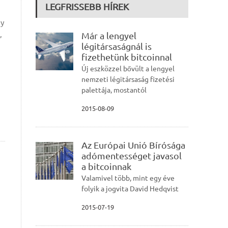
LEGFRISSEBB HÍREK
gy
,
Már a lengyel
légitársaságnál is
fizethetünk bitcoinnal
Új eszközzel bővült a lengyel
nemzeti légitársaság fizetési
palettája, mostantól
2015-08-09
Az Európai Unió Bírósága
adómentességet javasol
a bitcoinnak
Valamivel több, mint egy éve
folyik a jogvita David Hedqvist
2015-07-19