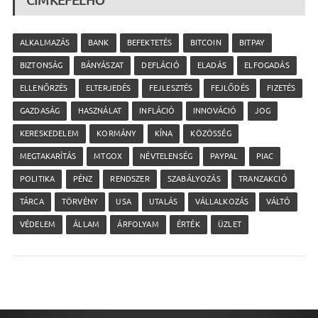
CÍMKEFELHŐ
ALKALMAZÁS
BANK
BEFEKTETÉS
BITCOIN
BITPAY
BIZTONSÁG
BÁNYÁSZAT
DEFLÁCIÓ
ELADÁS
ELFOGADÁS
ELLENŐRZÉS
ELTERJEDÉS
FEJLESZTÉS
FEJLŐDÉS
FIZETÉS
GAZDASÁG
HASZNÁLAT
INFLÁCIÓ
INNOVÁCIÓ
JOG
KERESKEDELEM
KORMÁNY
KÍNA
KÖZÖSSÉG
MEGTAKARÍTÁS
MTGOX
NÉVTELENSÉG
PAYPAL
PIAC
POLITIKA
PÉNZ
RENDSZER
SZABÁLYOZÁS
TRANZAKCIÓ
TÁRCA
TÖRVÉNY
USA
UTALÁS
VÁLLALKOZÁS
VÁLTÓ
VÉDELEM
ÁLLAM
ÁRFOLYAM
ÉRTÉK
ÜZLET