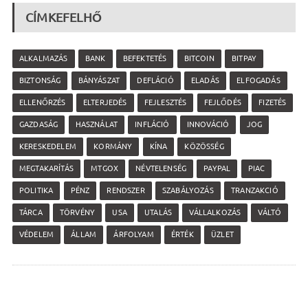
CÍMKEFELHŐ
ALKALMAZÁS
BANK
BEFEKTETÉS
BITCOIN
BITPAY
BIZTONSÁG
BÁNYÁSZAT
DEFLÁCIÓ
ELADÁS
ELFOGADÁS
ELLENŐRZÉS
ELTERJEDÉS
FEJLESZTÉS
FEJLŐDÉS
FIZETÉS
GAZDASÁG
HASZNÁLAT
INFLÁCIÓ
INNOVÁCIÓ
JOG
KERESKEDELEM
KORMÁNY
KÍNA
KÖZÖSSÉG
MEGTAKARÍTÁS
MTGOX
NÉVTELENSÉG
PAYPAL
PIAC
POLITIKA
PÉNZ
RENDSZER
SZABÁLYOZÁS
TRANZAKCIÓ
TÁRCA
TÖRVÉNY
USA
UTALÁS
VÁLLALKOZÁS
VÁLTÓ
VÉDELEM
ÁLLAM
ÁRFOLYAM
ÉRTÉK
ÜZLET