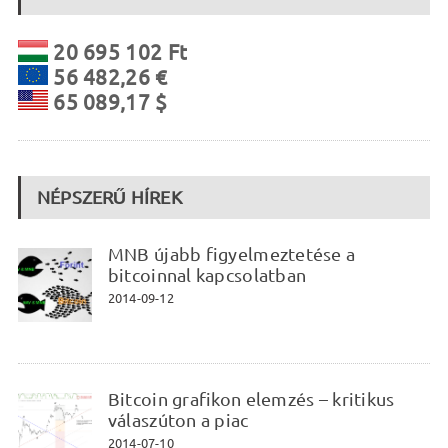
20 695 102 Ft
56 482,26 €
65 089,17 $
NÉPSZERŰ HÍREK
MNB újabb figyelmeztetése a
bitcoinnal kapcsolatban
2014-09-12
Bitcoin grafikon elemzés – kritikus
válaszúton a piac
2014-07-10