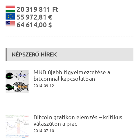
20 319 811 Ft
55 972,81 €
64 614,00 $
NÉPSZERŰ HÍREK
MNB újabb figyelmeztetése a
bitcoinnal kapcsolatban
2014-09-12
Bitcoin grafikon elemzés – kritikus
válaszúton a piac
2014-07-10