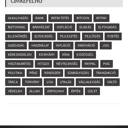
CÍMKEFELHŐ
ALKALMAZÁS
BANK
BEFEKTETÉS
BITCOIN
BITPAY
BIZTONSÁG
BÁNYÁSZAT
DEFLÁCIÓ
ELADÁS
ELFOGADÁS
ELLENŐRZÉS
ELTERJEDÉS
FEJLESZTÉS
FEJLŐDÉS
FIZETÉS
GAZDASÁG
HASZNÁLAT
INFLÁCIÓ
INNOVÁCIÓ
JOG
KERESKEDELEM
KORMÁNY
KÍNA
KÖZÖSSÉG
MEGTAKARÍTÁS
MTGOX
NÉVTELENSÉG
PAYPAL
PIAC
POLITIKA
PÉNZ
RENDSZER
SZABÁLYOZÁS
TRANZAKCIÓ
TÁRCA
TÖRVÉNY
USA
UTALÁS
VÁLLALKOZÁS
VÁLTÓ
VÉDELEM
ÁLLAM
ÁRFOLYAM
ÉRTÉK
ÜZLET