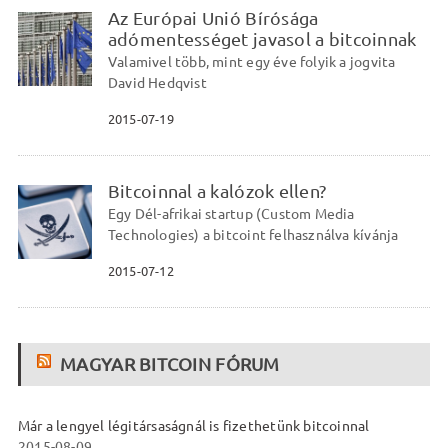
Az Európai Unió Bírósága
adómentességet javasol a bitcoinnak
Valamivel több, mint egy éve folyik a jogvita
David Hedqvist
2015-07-19
Bitcoinnal a kalózok ellen?
Egy Dél-afrikai startup (Custom Media
Technologies) a bitcoint felhasználva kívánja
2015-07-12
MAGYAR BITCOIN FÓRUM
Már a lengyel légitársaságnál is fizethetünk bitcoinnal
2015-08-09