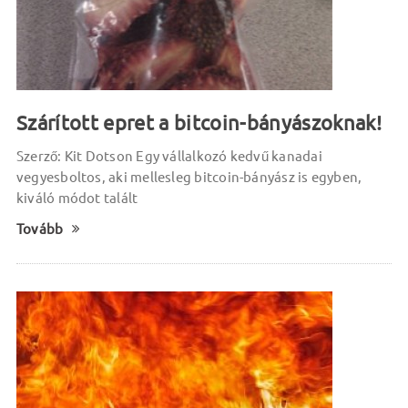
Szárított epret a bitcoin-bányászoknak!
Szerző: Kit Dotson Egy vállalkozó kedvű kanadai
vegyesboltos, aki mellesleg bitcoin-bányász is egyben,
kiváló módot talált
Tovább