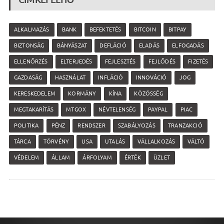
ALKALMAZÁS
BANK
BEFEKTETÉS
BITCOIN
BITPAY
BIZTONSÁG
BÁNYÁSZAT
DEFLÁCIÓ
ELADÁS
ELFOGADÁS
ELLENŐRZÉS
ELTERJEDÉS
FEJLESZTÉS
FEJLŐDÉS
FIZETÉS
GAZDASÁG
HASZNÁLAT
INFLÁCIÓ
INNOVÁCIÓ
JOG
KERESKEDELEM
KORMÁNY
KÍNA
KÖZÖSSÉG
MEGTAKARÍTÁS
MTGOX
NÉVTELENSÉG
PAYPAL
PIAC
POLITIKA
PÉNZ
RENDSZER
SZABÁLYOZÁS
TRANZAKCIÓ
TÁRCA
TÖRVÉNY
USA
UTALÁS
VÁLLALKOZÁS
VÁLTÓ
VÉDELEM
ÁLLAM
ÁRFOLYAM
ÉRTÉK
ÜZLET