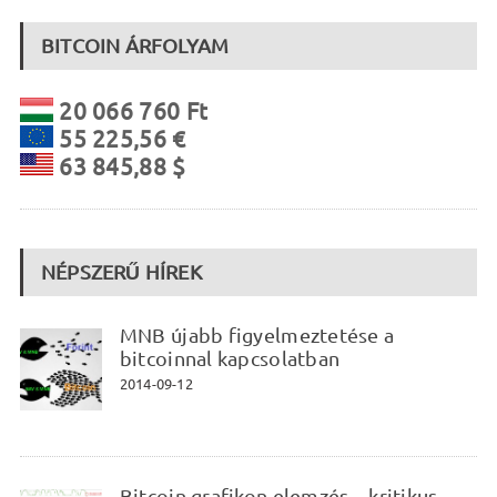
BITCOIN ÁRFOLYAM
20 066 760 Ft
55 225,56 €
63 845,88 $
NÉPSZERŰ HÍREK
MNB újabb figyelmeztetése a
bitcoinnal kapcsolatban
2014-09-12
Bitcoin grafikon elemzés – kritikus