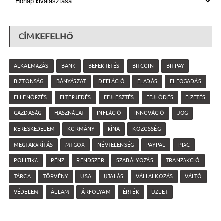
CÍMKEFELHŐ
ALKALMAZÁS
BANK
BEFEKTETÉS
BITCOIN
BITPAY
BIZTONSÁG
BÁNYÁSZAT
DEFLÁCIÓ
ELADÁS
ELFOGADÁS
ELLENŐRZÉS
ELTERJEDÉS
FEJLESZTÉS
FEJLŐDÉS
FIZETÉS
GAZDASÁG
HASZNÁLAT
INFLÁCIÓ
INNOVÁCIÓ
JOG
KERESKEDELEM
KORMÁNY
KÍNA
KÖZÖSSÉG
MEGTAKARÍTÁS
MTGOX
NÉVTELENSÉG
PAYPAL
PIAC
POLITIKA
PÉNZ
RENDSZER
SZABÁLYOZÁS
TRANZAKCIÓ
TÁRCA
TÖRVÉNY
USA
UTALÁS
VÁLLALKOZÁS
VÁLTÓ
VÉDELEM
ÁLLAM
ÁRFOLYAM
ÉRTÉK
ÜZLET