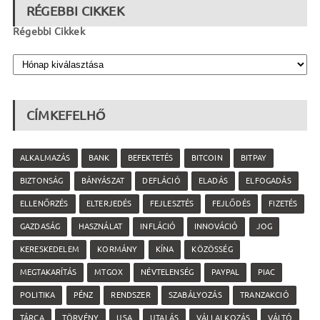
RÉGEBBI CIKKEK
Régebbi Cikkek
CÍMKEFELHŐ
ALKALMAZÁS
BANK
BEFEKTETÉS
BITCOIN
BITPAY
BIZTONSÁG
BÁNYÁSZAT
DEFLÁCIÓ
ELADÁS
ELFOGADÁS
ELLENŐRZÉS
ELTERJEDÉS
FEJLESZTÉS
FEJLŐDÉS
FIZETÉS
GAZDASÁG
HASZNÁLAT
INFLÁCIÓ
INNOVÁCIÓ
JOG
KERESKEDELEM
KORMÁNY
KÍNA
KÖZÖSSÉG
MEGTAKARÍTÁS
MTGOX
NÉVTELENSÉG
PAYPAL
PIAC
POLITIKA
PÉNZ
RENDSZER
SZABÁLYOZÁS
TRANZAKCIÓ
TÁRCA
TÖRVÉNY
USA
UTALÁS
VÁLLALKOZÁS
VÁLTÓ