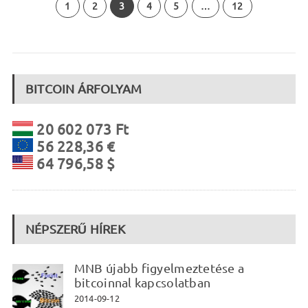
1
2
3
4
5
…
12
BITCOIN ÁRFOLYAM
20 602 073 Ft
56 228,36 €
64 796,58 $
NÉPSZERŰ HÍREK
MNB újabb figyelmeztetése a
bitcoinnal kapcsolatban
2014-09-12