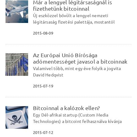
Már a lengyel légitársaságnál is
fizethetünk bitcoinnal
Új eszközzel bővült a lengyel nemzeti
légitársaság fizetési palettája, mostantól
2015-08-09
Az Európai Unió Bírósága
adómentességet javasol a bitcoinnak
Valamivel több, mint egy éve folyik a jogvita
David Hedqvist
2015-07-19
Bitcoinnal a kalózok ellen?
Egy Dél-afrikai startup (Custom Media
Technologies) a bitcoint felhasználva kívánja
2015-07-12